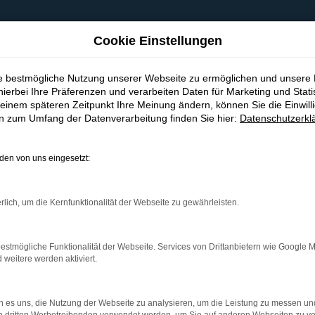
Cookie Einstellungen
ie bestmögliche Nutzung unserer Webseite zu ermöglichen und unsere
hierbei Ihre Präferenzen und verarbeiten Daten für Marketing und Stati
einem späteren Zeitpunkt Ihre Meinung ändern, können Sie die Einwillig
en zum Umfang der Datenverarbeitung finden Sie hier:
Datenschutzerkl
en von uns eingesetzt:
indung.
hine?
rlich, um die Kernfunktionalität der Webseite zu gewährleisten.
aden bestimmter Seiten verhindern. Funktioniert die Seite in e
estmögliche Funktionalität der Webseite. Services von Drittanbietern wie Google 
eitere werden aktiviert.
 zu beheben.
bssystem auf dem neuesten Stand sind.
 es uns, die Nutzung der Webseite zu analysieren, um die Leistung zu messen u
ko, sondern kann auch dazu führen, dass bestimmte Funktionen nic