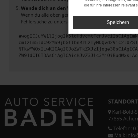
Technologien eingesetzt, die v
die für Ihre Interessen relevant s
Wende dich an den Webseitenbetreiber.
Wenn du alle oben genannten Schritte versucht hast, k
Fehlersuche zu unterstützen:
Speichern
ewogICJuYW1lIjogIk5ldHdvcmtFcnJvciIsCiAgImN
cmlzLm5ldC92MS9jbGllbnRzLzIyNDQvd2Vic2l0ZS1
NTkwMWQxIiwKICAgICJoZWFkZXJzIjoge30sCiAgICA
ZW91dCI6IDAsCiAgICAicHJvZ3Jlc3MiOiBudWxsLAo
STANDORT
Karl-Bold-St
77855 Acher
Telefon:
0 
Mail:
info