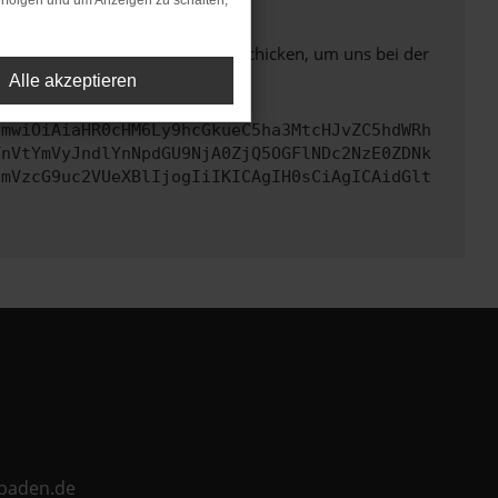
rfolgen und um Anzeigen zu schalten,
ben. Du kannst uns diesen Text schicken, um uns bei der
Alle akzeptieren
cmwiOiAiaHR0cHM6Ly9hcGkueC5ha3MtcHJvZC5hdWRh
TnVtYmVyJndlYnNpdGU9NjA0ZjQ5OGFlNDc2NzE0ZDNk
cmVzcG9uc2VUeXBlIjogIiIKICAgIH0sCiAgICAidGlt
ebaden.de