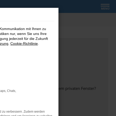
MENÜ
 Kommunikation mit Ihnen zu
stiken nur, wenn Sie uns Ihre
ung jederzeit für die Zukunft
ärung
,
Cookie-Richtlinie
.
inem anderen Browser oder in einem privaten Fenster?
Maps, Chats,
nd zu verbessern. Zudem werden
ht mehr unterstützt werden.