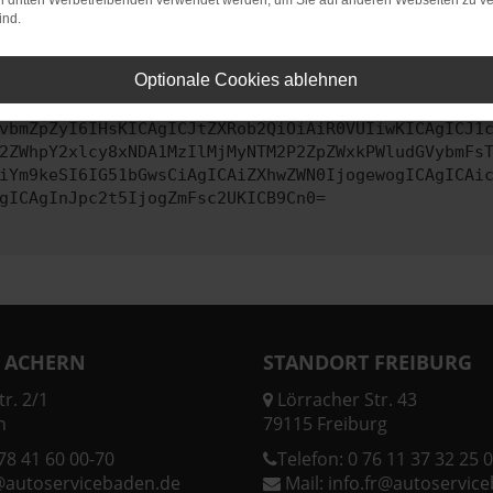
on dritten Werbetreibenden verwendet werden, um Sie auf anderen Webseiten zu ve
ind.
ontaktiere uns bitte. Wir werden versuchen, das Problem zu behe
Optionale Cookies ablehnen
vbmZpZyI6IHsKICAgICJtZXRob2QiOiAiR0VUIiwKICAgICJ1
2ZWhpY2xlcy8xNDA1MzIlMjMyNTM2P2ZpZWxkPWludGVybmFs
iYm9keSI6IG51bGwsCiAgICAiZXhwZWN0IjogewogICAgICAi
gICAgInJpc2t5IjogZmFsc2UKICB9Cn0=
 ACHERN
STANDORT FREIBURG
r. 2/1
Lörracher Str. 43
n
79115 Freiburg
78 41 60 00-70
Telefon:
0 76 11 37 32 25 0
@autoservicebaden.de
Mail:
info.fr@autoservic