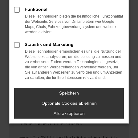
anderen Browser oder in einem privaten
Fenster?
Funktional
Starte dein Gerät neu.
Diese Technologien bieten die bestmögliche Funktionalität
der Webseite. Services von Drittanbietern wie Google
Das kann manchmal helfen, vorübergehende
Maps, Chats, Fahrzeugbewertungssystem und weitere
Probleme zu beheben.
werden aktiviert.
Stelle sicher, dass dein Browser und dein
Statistik und Marketing
Betriebssystem auf dem neuesten Stand
Diese Technologien ermöglichen es uns, die Nutzung der
sind.
Webseite zu analysieren, um die Leistung zu messen und
Veraltete Software birgt nicht nur ein
zu verbessern. Zudem werden Technologien eingesetzt,
Sicherheitsrisiko, sondern kann auch dazu
die von dritten Werbetreibenden verwendet werden, um
führen, dass bestimmte Funktionen nicht mehr
Sie auf anderen Webseiten zu verfolgen und um Anzeigen
zu schalten, die für Ihre Interessen relevant sind.
unterstützt werden.
Wende dich an den Webseitenbetreiber.
Speichern
Wenn du alle oben genannten Schritte versucht
hast, kontaktiere uns bitte. Wir werden
Optionale Cookies ablehnen
versuchen, das Problem zu beheben. Du kannst
Alle akzeptieren
uns diesen Text schicken, um uns bei der
Fehlersuche zu unterstützen:
ewogICJuYW1lIjogIk5ldHdvcmtFcnJvciIs