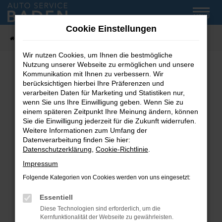
Zum
MENÜ
Hauptinhalt
Cookie Einstellungen
springen
Startseite
Fahrzeug-Showroom
Wir nutzen Cookies, um Ihnen die bestmögliche
Nutzung unserer Webseite zu ermöglichen und unsere
Kommunikation mit Ihnen zu verbessern. Wir
Fehler: Network Error
berücksichtigen hierbei Ihre Präferenzen und
verarbeiten Daten für Marketing und Statistiken nur,
wenn Sie uns Ihre Einwilligung geben. Wenn Sie zu
Beim Laden ist ein Fehler aufgetreten.
einem späteren Zeitpunkt Ihre Meinung ändern, können
Hier sind ein paar Tipps, die dir helfen können:
Sie die Einwilligung jederzeit für die Zukunft widerrufen.
Weitere Informationen zum Umfang der
Überprüfe deine Firewall und deine
Datenverarbeitung finden Sie hier:
Internetverbindung.
Datenschutzerklärung
,
Cookie-Richtlinie
.
Laden andere Webseiten, zum Beispiel deine
Impressum
Suchmaschine?
Folgende Kategorien von Cookies werden von uns eingesetzt:
Prüfe deine Browsererweiterungen.
Manche Erweiterungen, wie Werbeblocker,
Essentiell
können das Laden bestimmter Seiten
Diese Technologien sind erforderlich, um die
verhindern. Funktioniert die Seite in einem
Kernfunktionalität der Webseite zu gewährleisten.