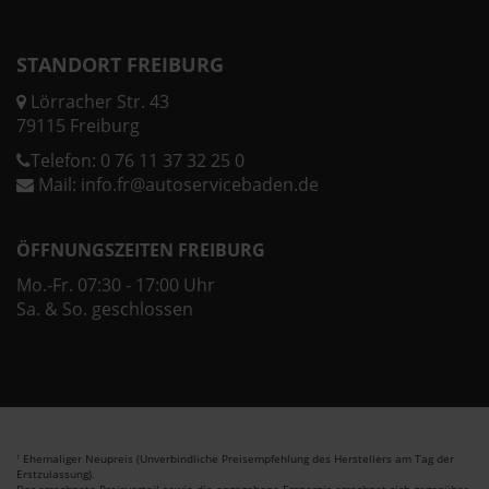
STANDORT FREIBURG
Lörracher Str. 43
79115 Freiburg
Telefon:
0 76 11 37 32 25 0
Mail:
info.fr@autoservicebaden.de
ÖFFNUNGSZEITEN FREIBURG
Mo.-Fr. 07:30 - 17:00 Uhr
Sa. & So. geschlossen
Ehemaliger Neupreis (Unverbindliche Preisempfehlung des Herstellers am Tag der
1
Erstzulassung).