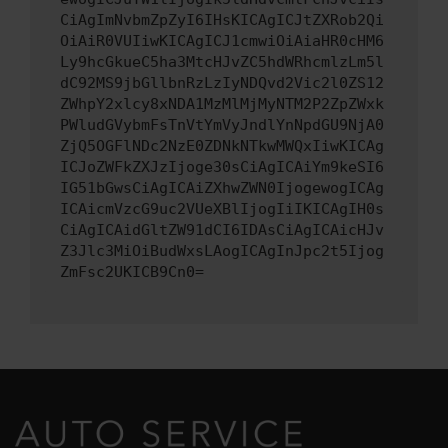
CiAgImNvbmZpZyI6IHsKICAgICJtZXRob2Qi
OiAiR0VUIiwKICAgICJ1cmwiOiAiaHR0cHM6
Ly9hcGkueC5ha3MtcHJvZC5hdWRhcmlzLm5l
dC92MS9jbGllbnRzLzIyNDQvd2Vic2l0ZS12
ZWhpY2xlcy8xNDA1MzMlMjMyNTM2P2ZpZWxk
PWludGVybmFsTnVtYmVyJndlYnNpdGU9NjA0
ZjQ5OGFlNDc2NzE0ZDNkNTkwMWQxIiwKICAg
ICJoZWFkZXJzIjoge30sCiAgICAiYm9keSI6
IG51bGwsCiAgICAiZXhwZWN0IjogewogICAg
ICAicmVzcG9uc2VUeXBlIjogIiIKICAgIH0s
CiAgICAidGltZW91dCI6IDAsCiAgICAicHJv
Z3Jlc3MiOiBudWxsLAogICAgInJpc2t5Ijog
ZmFsc2UKICB9Cn0=