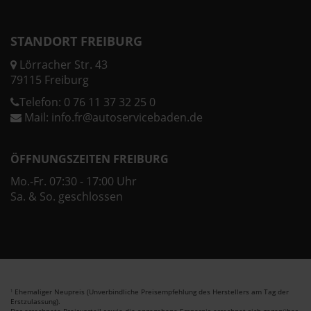
STANDORT FREIBURG
Lörracher Str. 43
79115 Freiburg
Telefon:
0 76 11 37 32 25 0
Mail:
info.fr@autoservicebaden.de
ÖFFNUNGSZEITEN FREIBURG
Mo.-Fr. 07:30 - 17:00 Uhr
Sa. & So. geschlossen
Ehemaliger Neupreis (Unverbindliche Preisempfehlung des Herstellers am Tag der
1
Erstzulassung).