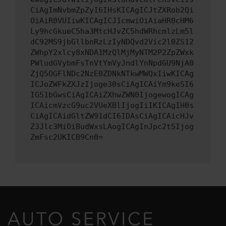
CiAgImNvbmZpZyI6IHsKICAgICJtZXRob2Qi
OiAiR0VUIiwKICAgICJ1cmwiOiAiaHR0cHM6
Ly9hcGkueC5ha3MtcHJvZC5hdWRhcmlzLm5l
dC92MS9jbGllbnRzLzIyNDQvd2Vic2l0ZS12
ZWhpY2xlcy8xNDA1MzQlMjMyNTM2P2ZpZWxk
PWludGVybmFsTnVtYmVyJndlYnNpdGU9NjA0
ZjQ5OGFlNDc2NzE0ZDNkNTkwMWQxIiwKICAg
ICJoZWFkZXJzIjoge30sCiAgICAiYm9keSI6
IG51bGwsCiAgICAiZXhwZWN0IjogewogICAg
ICAicmVzcG9uc2VUeXBlIjogIiIKICAgIH0s
CiAgICAidGltZW91dCI6IDAsCiAgICAicHJv
Z3Jlc3MiOiBudWxsLAogICAgInJpc2t5Ijog
ZmFsc2UKICB9Cn0=