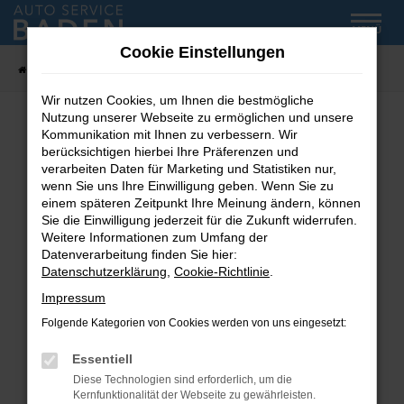
Zum
MENÜ
Hauptinhalt
Cookie Einstellungen
springen
Startseite
Fahrzeug-Showroom
Wir nutzen Cookies, um Ihnen die bestmögliche
Nutzung unserer Webseite zu ermöglichen und unsere
Kommunikation mit Ihnen zu verbessern. Wir
Fehler: Network Error
berücksichtigen hierbei Ihre Präferenzen und
verarbeiten Daten für Marketing und Statistiken nur,
wenn Sie uns Ihre Einwilligung geben. Wenn Sie zu
Beim Laden ist ein Fehler aufgetreten.
einem späteren Zeitpunkt Ihre Meinung ändern, können
Hier sind ein paar Tipps, die dir helfen können:
Sie die Einwilligung jederzeit für die Zukunft widerrufen.
Weitere Informationen zum Umfang der
Überprüfe deine Firewall und deine
Datenverarbeitung finden Sie hier:
Internetverbindung.
Datenschutzerklärung
,
Cookie-Richtlinie
.
Laden andere Webseiten, zum Beispiel deine
Impressum
Suchmaschine?
Folgende Kategorien von Cookies werden von uns eingesetzt:
Prüfe deine Browsererweiterungen.
Manche Erweiterungen, wie Werbeblocker,
Essentiell
können das Laden bestimmter Seiten
Diese Technologien sind erforderlich, um die
verhindern. Funktioniert die Seite in einem
Kernfunktionalität der Webseite zu gewährleisten.