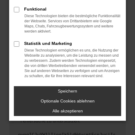
anderen Browser oder in einem privaten
Fenster?
Funktional
Starte dein Gerät neu.
Diese Technologien bieten die bestmögliche Funktionalität
der Webseite. Services von Drittanbietern wie Google
Das kann manchmal helfen, vorübergehende
Maps, Chats, Fahrzeugbewertungssystem und weitere
Probleme zu beheben.
werden aktiviert.
Stelle sicher, dass dein Browser und dein
Statistik und Marketing
Betriebssystem auf dem neuesten Stand
Diese Technologien ermöglichen es uns, die Nutzung der
sind.
Webseite zu analysieren, um die Leistung zu messen und
Veraltete Software birgt nicht nur ein
zu verbessern. Zudem werden Technologien eingesetzt,
Sicherheitsrisiko, sondern kann auch dazu
die von dritten Werbetreibenden verwendet werden, um
führen, dass bestimmte Funktionen nicht mehr
Sie auf anderen Webseiten zu verfolgen und um Anzeigen
zu schalten, die für Ihre Interessen relevant sind.
unterstützt werden.
Wende dich an den Webseitenbetreiber.
Speichern
Wenn du alle oben genannten Schritte versucht
hast, kontaktiere uns bitte. Wir werden
Optionale Cookies ablehnen
versuchen, das Problem zu beheben. Du kannst
Alle akzeptieren
uns diesen Text schicken, um uns bei der
Fehlersuche zu unterstützen:
ewogICJuYW1lIjogIk5ldHdvcmtFcnJvciIs