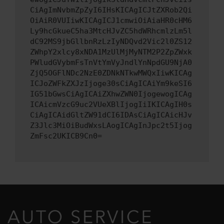
CiAgImNvbmZpZyI6IHsKICAgICJtZXRob2Qi
OiAiR0VUIiwKICAgICJ1cmwiOiAiaHR0cHM6
Ly9hcGkueC5ha3MtcHJvZC5hdWRhcmlzLm5l
dC92MS9jbGllbnRzLzIyNDQvd2Vic2l0ZS12
ZWhpY2xlcy8xNDA1MzUlMjMyNTM2P2ZpZWxk
PWludGVybmFsTnVtYmVyJndlYnNpdGU9NjA0
ZjQ5OGFlNDc2NzE0ZDNkNTkwMWQxIiwKICAg
ICJoZWFkZXJzIjoge30sCiAgICAiYm9keSI6
IG51bGwsCiAgICAiZXhwZWN0IjogewogICAg
ICAicmVzcG9uc2VUeXBlIjogIiIKICAgIH0s
CiAgICAidGltZW91dCI6IDAsCiAgICAicHJv
Z3Jlc3MiOiBudWxsLAogICAgInJpc2t5Ijog
ZmFsc2UKICB9Cn0=