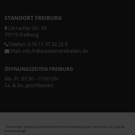
STANDORT FREIBURG
Lörracher Str. 43
79115 Freiburg
Telefon:
0 76 11 37 32 25 0
Mail:
info.fr@autoservicebaden.de
ÖFFNUNGSZEITEN FREIBURG
Mo.-Fr. 07:30 - 17:00 Uhr
Sa. & So. geschlossen
Ehemaliger Neupreis (Unverbindliche Preisempfehlung des Herstellers am Tag der
1
Erstzulassung).