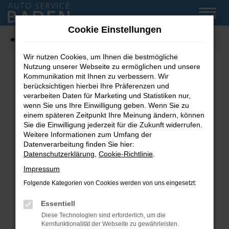
Zum
MENÜ
Hauptinhalt
Cookie Einstellungen
springen
Startseite
Fahrzeug-Showroom
Wir nutzen Cookies, um Ihnen die bestmögliche
Nutzung unserer Webseite zu ermöglichen und unsere
Kommunikation mit Ihnen zu verbessern. Wir
Fehler: Network Error
berücksichtigen hierbei Ihre Präferenzen und
verarbeiten Daten für Marketing und Statistiken nur,
wenn Sie uns Ihre Einwilligung geben. Wenn Sie zu
Beim Laden ist ein Fehler aufgetreten.
einem späteren Zeitpunkt Ihre Meinung ändern, können
Hier sind ein paar Tipps, die dir helfen können:
Sie die Einwilligung jederzeit für die Zukunft widerrufen.
Weitere Informationen zum Umfang der
Überprüfe deine Firewall und deine
Datenverarbeitung finden Sie hier:
Internetverbindung.
Datenschutzerklärung
,
Cookie-Richtlinie
.
Laden andere Webseiten, zum Beispiel deine
Impressum
Suchmaschine?
Folgende Kategorien von Cookies werden von uns eingesetzt:
Prüfe deine Browsererweiterungen.
Manche Erweiterungen, wie Werbeblocker,
Essentiell
können das Laden bestimmter Seiten
Diese Technologien sind erforderlich, um die
verhindern. Funktioniert die Seite in einem
Kernfunktionalität der Webseite zu gewährleisten.