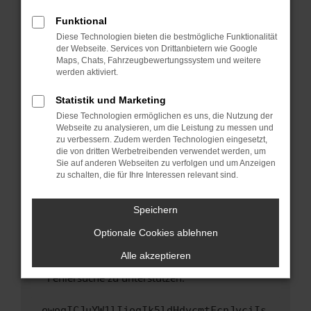
anderen Browser oder in einem privaten
Fenster?
Funktional
Starte dein Gerät neu.
Diese Technologien bieten die bestmögliche Funktionalität
der Webseite. Services von Drittanbietern wie Google
Das kann manchmal helfen, vorübergehende
Maps, Chats, Fahrzeugbewertungssystem und weitere
Probleme zu beheben.
werden aktiviert.
Stelle sicher, dass dein Browser und dein
Statistik und Marketing
Betriebssystem auf dem neuesten Stand
Diese Technologien ermöglichen es uns, die Nutzung der
sind.
Webseite zu analysieren, um die Leistung zu messen und
Veraltete Software birgt nicht nur ein
zu verbessern. Zudem werden Technologien eingesetzt,
Sicherheitsrisiko, sondern kann auch dazu
die von dritten Werbetreibenden verwendet werden, um
führen, dass bestimmte Funktionen nicht mehr
Sie auf anderen Webseiten zu verfolgen und um Anzeigen
zu schalten, die für Ihre Interessen relevant sind.
unterstützt werden.
Wende dich an den Webseitenbetreiber.
Speichern
Wenn du alle oben genannten Schritte versucht
hast, kontaktiere uns bitte. Wir werden
Optionale Cookies ablehnen
versuchen, das Problem zu beheben. Du kannst
Alle akzeptieren
uns diesen Text schicken, um uns bei der
Fehlersuche zu unterstützen:
ewogICJuYW1lIjogIk5ldHdvcmtFcnJvciIs