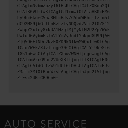
CiAgImNvbmZpZyI6IHsKICAgICJtZXRob2Qi
OiAiR0VUIiwKICAgICJ1cmwiOiAiaHR0cHM6
Ly9hcGkueC5ha3MtcHJvZC5hdWRhcmlzLm5l
dC92MS9jbGllbnRzLzIyNDQvd2Vic2l0ZS12
ZWhpY2xlcy8xNDA1MzglMjMyNTM2P2ZpZWxk
PWludGVybmFsTnVtYmVyJndlYnNpdGU9NjA0
ZjQ5OGFlNDc2NzE0ZDNkNTkwMWQxIiwKICAg
ICJoZWFkZXJzIjoge30sCiAgICAiYm9keSI6
IG51bGwsCiAgICAiZXhwZWN0IjogewogICAg
ICAicmVzcG9uc2VUeXBlIjogIiIKICAgIH0s
CiAgICAidGltZW91dCI6IDAsCiAgICAicHJv
Z3Jlc3MiOiBudWxsLAogICAgInJpc2t5Ijog
ZmFsc2UKICB9Cn0=