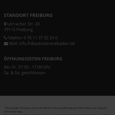
STANDORT FREIBURG
Lörracher Str. 43
79115 Freiburg
Telefon:
0 76 11 37 32 25 0
Mail:
info.fr@autoservicebaden.de
ÖFFNUNGSZEITEN FREIBURG
Mo.-Fr. 07:30 - 17:00 Uhr
Sa. & So. geschlossen
Ehemaliger Neupreis (Unverbindliche Preisempfehlung des Herstellers am Tag der
1
Erstzulassung).