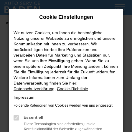
Zum
MENÜ
Hauptinhalt
Cookie Einstellungen
springen
Startseite
Fahrzeug-Showroom
Wir nutzen Cookies, um Ihnen die bestmögliche
Nutzung unserer Webseite zu ermöglichen und unsere
Kommunikation mit Ihnen zu verbessern. Wir
Fehler: Network Error
berücksichtigen hierbei Ihre Präferenzen und
verarbeiten Daten für Marketing und Statistiken nur,
wenn Sie uns Ihre Einwilligung geben. Wenn Sie zu
Beim Laden ist ein Fehler aufgetreten.
einem späteren Zeitpunkt Ihre Meinung ändern, können
Hier sind ein paar Tipps, die dir helfen können:
Sie die Einwilligung jederzeit für die Zukunft widerrufen.
Weitere Informationen zum Umfang der
Überprüfe deine Firewall und deine
Datenverarbeitung finden Sie hier:
Internetverbindung.
Datenschutzerklärung
,
Cookie-Richtlinie
.
Laden andere Webseiten, zum Beispiel deine
Impressum
Suchmaschine?
Folgende Kategorien von Cookies werden von uns eingesetzt:
Prüfe deine Browsererweiterungen.
Manche Erweiterungen, wie Werbeblocker,
Essentiell
können das Laden bestimmter Seiten
Diese Technologien sind erforderlich, um die
verhindern. Funktioniert die Seite in einem
Kernfunktionalität der Webseite zu gewährleisten.