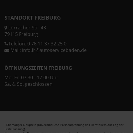
STANDORT FREIBURG
Lörracher Str. 43
79115 Freiburg
Telefon:
0 76 11 37 32 25 0
Mail:
info.fr@autoservicebaden.de
ÖFFNUNGSZEITEN FREIBURG
Mo.-Fr. 07:30 - 17:00 Uhr
Sa. & So. geschlossen
Ehemaliger Neupreis (Unverbindliche Preisempfehlung des Herstellers am Tag der
1
Erstzulassung).