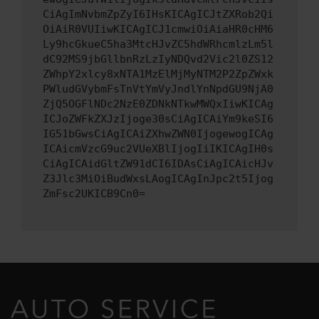
CiAgImNvbmZpZyI6IHsKICAgICJtZXRob2Qi
OiAiR0VUIiwKICAgICJ1cmwiOiAiaHR0cHM6
Ly9hcGkueC5ha3MtcHJvZC5hdWRhcmlzLm5l
dC92MS9jbGllbnRzLzIyNDQvd2Vic2l0ZS12
ZWhpY2xlcy8xNTA1MzElMjMyNTM2P2ZpZWxk
PWludGVybmFsTnVtYmVyJndlYnNpdGU9NjA0
ZjQ5OGFlNDc2NzE0ZDNkNTkwMWQxIiwKICAg
ICJoZWFkZXJzIjoge30sCiAgICAiYm9keSI6
IG51bGwsCiAgICAiZXhwZWN0IjogewogICAg
ICAicmVzcG9uc2VUeXBlIjogIiIKICAgIH0s
CiAgICAidGltZW91dCI6IDAsCiAgICAicHJv
Z3Jlc3MiOiBudWxsLAogICAgInJpc2t5Ijog
ZmFsc2UKICB9Cn0=