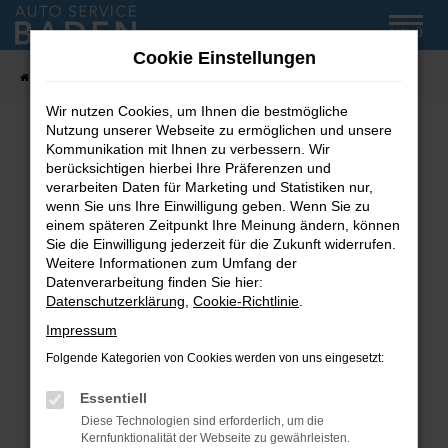
Zum
MENÜ
Hauptinhalt
Cookie Einstellungen
springen
Startseite
Fahrzeug-Showroom
Wir nutzen Cookies, um Ihnen die bestmögliche
Nutzung unserer Webseite zu ermöglichen und unsere
Kommunikation mit Ihnen zu verbessern. Wir
Fehler: Network Error
berücksichtigen hierbei Ihre Präferenzen und
verarbeiten Daten für Marketing und Statistiken nur,
wenn Sie uns Ihre Einwilligung geben. Wenn Sie zu
Beim Laden ist ein Fehler aufgetreten.
einem späteren Zeitpunkt Ihre Meinung ändern, können
Hier sind ein paar Tipps, die dir helfen können:
Sie die Einwilligung jederzeit für die Zukunft widerrufen.
Weitere Informationen zum Umfang der
Überprüfe deine Firewall und deine
Datenverarbeitung finden Sie hier:
Internetverbindung.
Datenschutzerklärung
,
Cookie-Richtlinie
.
Laden andere Webseiten, zum Beispiel deine
Impressum
Suchmaschine?
Folgende Kategorien von Cookies werden von uns eingesetzt:
Prüfe deine Browsererweiterungen.
Manche Erweiterungen, wie Werbeblocker,
Essentiell
können das Laden bestimmter Seiten
Diese Technologien sind erforderlich, um die
verhindern. Funktioniert die Seite in einem
Kernfunktionalität der Webseite zu gewährleisten.