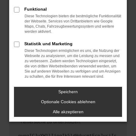
anderen Browser oder in einem privaten
Fenster?
Funktional
Starte dein Gerät neu.
Diese Technologien bieten die bestmögliche Funktionalität
der Webseite. Services von Drittanbietern wie Google
Das kann manchmal helfen, vorübergehende
Maps, Chats, Fahrzeugbewertungssystem und weitere
Probleme zu beheben.
werden aktiviert.
Stelle sicher, dass dein Browser und dein
Statistik und Marketing
Betriebssystem auf dem neuesten Stand
Diese Technologien ermöglichen es uns, die Nutzung der
sind.
Webseite zu analysieren, um die Leistung zu messen und
Veraltete Software birgt nicht nur ein
zu verbessern. Zudem werden Technologien eingesetzt,
Sicherheitsrisiko, sondern kann auch dazu
die von dritten Werbetreibenden verwendet werden, um
führen, dass bestimmte Funktionen nicht mehr
Sie auf anderen Webseiten zu verfolgen und um Anzeigen
zu schalten, die für Ihre Interessen relevant sind.
unterstützt werden.
Wende dich an den Webseitenbetreiber.
Speichern
Wenn du alle oben genannten Schritte versucht
hast, kontaktiere uns bitte. Wir werden
Optionale Cookies ablehnen
versuchen, das Problem zu beheben. Du kannst
Alle akzeptieren
uns diesen Text schicken, um uns bei der
Fehlersuche zu unterstützen:
ewogICJuYW1lIjogIk5ldHdvcmtFcnJvciIs