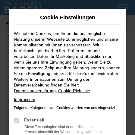
Zum
MENÜ
Hauptinhalt
Cookie Einstellungen
springen
Startseite
Fahrzeug-Showroom
Wir nutzen Cookies, um Ihnen die bestmögliche
Nutzung unserer Webseite zu ermöglichen und unsere
Kommunikation mit Ihnen zu verbessern. Wir
Fehler: Network Error
berücksichtigen hierbei Ihre Präferenzen und
verarbeiten Daten für Marketing und Statistiken nur,
wenn Sie uns Ihre Einwilligung geben. Wenn Sie zu
Beim Laden ist ein Fehler aufgetreten.
einem späteren Zeitpunkt Ihre Meinung ändern, können
Hier sind ein paar Tipps, die dir helfen können:
Sie die Einwilligung jederzeit für die Zukunft widerrufen.
Weitere Informationen zum Umfang der
Überprüfe deine Firewall und deine
Datenverarbeitung finden Sie hier:
Internetverbindung.
Datenschutzerklärung
,
Cookie-Richtlinie
.
Laden andere Webseiten, zum Beispiel deine
Impressum
Suchmaschine?
Folgende Kategorien von Cookies werden von uns eingesetzt:
Prüfe deine Browsererweiterungen.
Manche Erweiterungen, wie Werbeblocker,
Essentiell
können das Laden bestimmter Seiten
Diese Technologien sind erforderlich, um die
verhindern. Funktioniert die Seite in einem
Kernfunktionalität der Webseite zu gewährleisten.