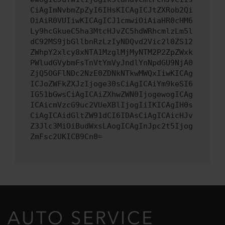
CiAgImNvbmZpZyI6IHsKICAgICJtZXRob2Qi
OiAiR0VUIiwKICAgICJ1cmwiOiAiaHR0cHM6
Ly9hcGkueC5ha3MtcHJvZC5hdWRhcmlzLm5l
dC92MS9jbGllbnRzLzIyNDQvd2Vic2l0ZS12
ZWhpY2xlcy8xNTA1MzglMjMyNTM2P2ZpZWxk
PWludGVybmFsTnVtYmVyJndlYnNpdGU9NjA0
ZjQ5OGFlNDc2NzE0ZDNkNTkwMWQxIiwKICAg
ICJoZWFkZXJzIjoge30sCiAgICAiYm9keSI6
IG51bGwsCiAgICAiZXhwZWN0IjogewogICAg
ICAicmVzcG9uc2VUeXBlIjogIiIKICAgIH0s
CiAgICAidGltZW91dCI6IDAsCiAgICAicHJv
Z3Jlc3MiOiBudWxsLAogICAgInJpc2t5Ijog
ZmFsc2UKICB9Cn0=