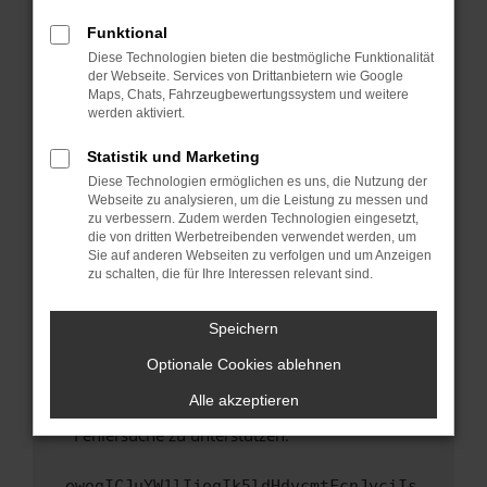
anderen Browser oder in einem privaten
Fenster?
Funktional
Starte dein Gerät neu.
Diese Technologien bieten die bestmögliche Funktionalität
der Webseite. Services von Drittanbietern wie Google
Das kann manchmal helfen, vorübergehende
Maps, Chats, Fahrzeugbewertungssystem und weitere
Probleme zu beheben.
werden aktiviert.
Stelle sicher, dass dein Browser und dein
Statistik und Marketing
Betriebssystem auf dem neuesten Stand
Diese Technologien ermöglichen es uns, die Nutzung der
sind.
Webseite zu analysieren, um die Leistung zu messen und
Veraltete Software birgt nicht nur ein
zu verbessern. Zudem werden Technologien eingesetzt,
Sicherheitsrisiko, sondern kann auch dazu
die von dritten Werbetreibenden verwendet werden, um
führen, dass bestimmte Funktionen nicht mehr
Sie auf anderen Webseiten zu verfolgen und um Anzeigen
zu schalten, die für Ihre Interessen relevant sind.
unterstützt werden.
Wende dich an den Webseitenbetreiber.
Speichern
Wenn du alle oben genannten Schritte versucht
hast, kontaktiere uns bitte. Wir werden
Optionale Cookies ablehnen
versuchen, das Problem zu beheben. Du kannst
Alle akzeptieren
uns diesen Text schicken, um uns bei der
Fehlersuche zu unterstützen:
ewogICJuYW1lIjogIk5ldHdvcmtFcnJvciIs