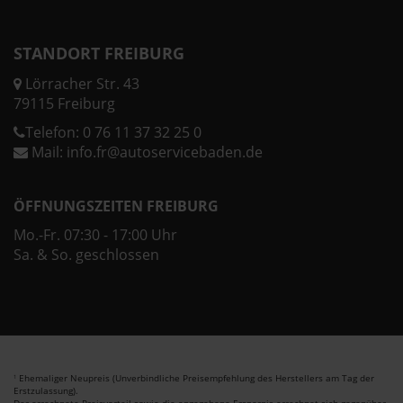
STANDORT FREIBURG
Lörracher Str. 43
79115 Freiburg
Telefon:
0 76 11 37 32 25 0
Mail:
info.fr@autoservicebaden.de
ÖFFNUNGSZEITEN FREIBURG
Mo.-Fr. 07:30 - 17:00 Uhr
Sa. & So. geschlossen
Ehemaliger Neupreis (Unverbindliche Preisempfehlung des Herstellers am Tag der
1
Erstzulassung).