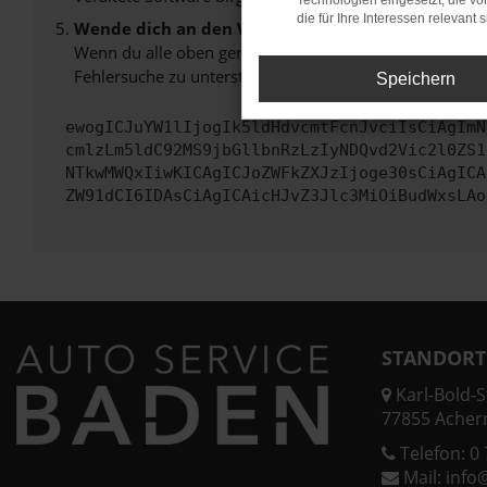
Technologien eingesetzt, die v
die für Ihre Interessen relevant s
Wende dich an den Webseitenbetreiber.
Wenn du alle oben genannten Schritte versucht hast, k
Fehlersuche zu unterstützen:
Speichern
ewogICJuYW1lIjogIk5ldHdvcmtFcnJvciIsCiAgImN
cmlzLm5ldC92MS9jbGllbnRzLzIyNDQvd2Vic2l0ZS1
NTkwMWQxIiwKICAgICJoZWFkZXJzIjoge30sCiAgICA
ZW91dCI6IDAsCiAgICAicHJvZ3Jlc3MiOiBudWxsLAo
STANDORT
Karl-Bold-St
77855 Acher
Telefon:
0 
Mail:
info