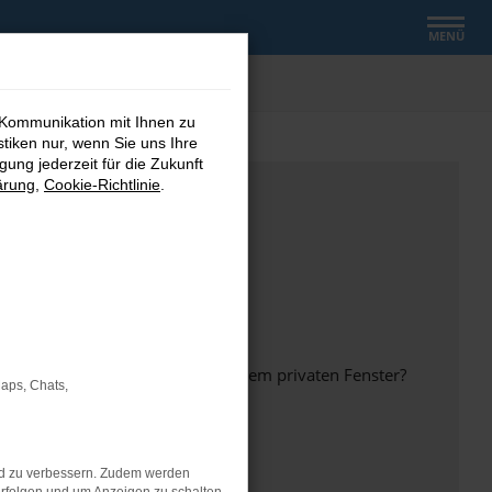
MENÜ
 Kommunikation mit Ihnen zu
stiken nur, wenn Sie uns Ihre
ung jederzeit für die Zukunft
ärung
,
Cookie-Richtlinie
.
inem anderen Browser oder in einem privaten Fenster?
Maps, Chats,
nd zu verbessern. Zudem werden
ht mehr unterstützt werden.