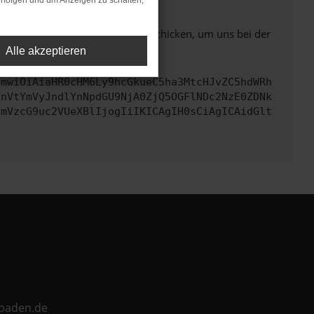
rfolgen und um Anzeigen zu schalten,
ben. Du kannst uns diesen Text schicken, um uns bei der
Alle akzeptieren
cmwiOiAiaHR0cHM6Ly9hcGkueC5ha3MtcHJvZC5hdWRh
TnVtYmVyJndlYnNpdGU9NjA0ZjQ5OGFlNDc2NzE0ZDNk
cmVzcG9uc2VUeXBlIjogIiIKICAgIH0sCiAgICAidGlt
ebaden.de