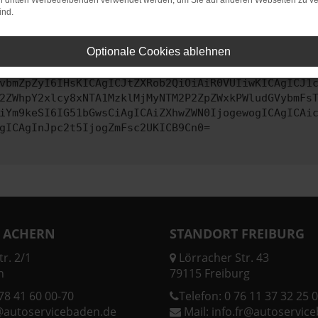
on dritten Werbetreibenden verwendet werden, um Sie auf anderen Webseiten zu ve
ind.
ontaktiere uns bitte. Wir werden versuchen, das Problem zu behe
Optionale Cookies ablehnen
vbmZpZyI6IHsKICAgICJtZXRob2QiOiAiR0VUIiwKICAgICJ1
2ZWhpY2xlcy8xNTA1MzklMjMyNTM2P2ZpZWxkPWludGVybmFs
iYm9keSI6IG51bGwsCiAgICAiZXhwZWN0IjogewogICAgICAi
gICAgInJpc2t5IjogZmFsc2UKICB9Cn0=
 ACHERN
STANDORT FREIBURG
r. 2/1
Lörracher Str. 43
n
79115 Freiburg
78 41 60 00-70
Telefon:
0 76 11 37 32 25 0
@autoservicebaden.de
Mail:
info.fr@autoservic