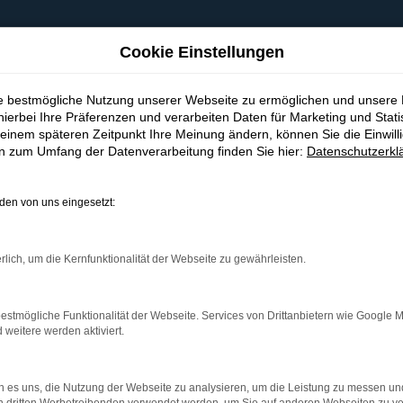
Cookie Einstellungen
ie bestmögliche Nutzung unserer Webseite zu ermöglichen und unsere
hierbei Ihre Präferenzen und verarbeiten Daten für Marketing und Stati
einem späteren Zeitpunkt Ihre Meinung ändern, können Sie die Einwillig
en zum Umfang der Datenverarbeitung finden Sie hier:
Datenschutzerkl
en von uns eingesetzt:
indung.
hine?
rlich, um die Kernfunktionalität der Webseite zu gewährleisten.
aden bestimmter Seiten verhindern. Funktioniert die Seite in e
estmögliche Funktionalität der Webseite. Services von Drittanbietern wie Google 
eitere werden aktiviert.
 zu beheben.
bssystem auf dem neuesten Stand sind.
 es uns, die Nutzung der Webseite zu analysieren, um die Leistung zu messen u
ko, sondern kann auch dazu führen, dass bestimmte Funktionen nic