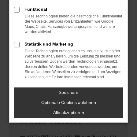
anderen Browser oder in einem privaten
Fenster?
Funktional
Starte dein Gerät neu.
Diese Technologien bieten die bestmögliche Funktionalität
der Webseite. Services von Drittanbietern wie Google
Das kann manchmal helfen, vorübergehende
Maps, Chats, Fahrzeugbewertungssystem und weitere
Probleme zu beheben.
werden aktiviert.
Stelle sicher, dass dein Browser und dein
Statistik und Marketing
Betriebssystem auf dem neuesten Stand
Diese Technologien ermöglichen es uns, die Nutzung der
sind.
Webseite zu analysieren, um die Leistung zu messen und
Veraltete Software birgt nicht nur ein
zu verbessern. Zudem werden Technologien eingesetzt,
Sicherheitsrisiko, sondern kann auch dazu
die von dritten Werbetreibenden verwendet werden, um
führen, dass bestimmte Funktionen nicht mehr
Sie auf anderen Webseiten zu verfolgen und um Anzeigen
zu schalten, die für Ihre Interessen relevant sind.
unterstützt werden.
Wende dich an den Webseitenbetreiber.
Speichern
Wenn du alle oben genannten Schritte versucht
hast, kontaktiere uns bitte. Wir werden
Optionale Cookies ablehnen
versuchen, das Problem zu beheben. Du kannst
Alle akzeptieren
uns diesen Text schicken, um uns bei der
Fehlersuche zu unterstützen:
ewogICJuYW1lIjogIk5ldHdvcmtFcnJvciIs