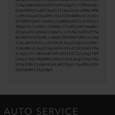
CiAgImNvbmZpZyI6IHsKICAgICJtZXRob2Qi
OiAiR0VUIiwKICAgICJ1cmwiOiAiaHR0cHM6
Ly9hcGkueC5ha3MtcHJvZC5hdWRhcmlzLm5l
dC92MS9jbGllbnRzLzIyNDQvd2Vic2l0ZS12
ZWhpY2xlcy9QLjI0ODQzJTIzMTg3Mj9maWVs
ZD1pbnRlcm5hbE51bWJlciZ3ZWJzaXRlPTYw
NGY0OThhZTQ3NjcxNGQzZDU5MDFkMSIsCiAg
ICAiaGVhZGVycyI6IHt9LAogICAgImJvZHki
OiBudWxsLAogICAgImV4cGVjdCI6IHsKICAg
ICAgInJlc3BvbnNlVHlwZSI6ICIiCiAgICB9
LAogICAgInRpbWVvdXQiOiAwLAogICAgInBy
b2dyZXNzIjogbnVsbCwKICAgICJyaXNreSI6
IGZhbHNlCiAgfQp9