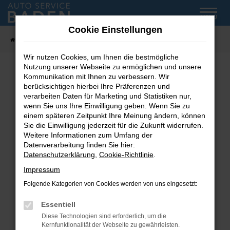
Zum
MENÜ
Hauptinhalt
Cookie Einstellungen
springen
Startseite
Fahrzeug-Showroom
Wir nutzen Cookies, um Ihnen die bestmögliche
Nutzung unserer Webseite zu ermöglichen und unsere
Kommunikation mit Ihnen zu verbessern. Wir
Fehler: Network Error
berücksichtigen hierbei Ihre Präferenzen und
verarbeiten Daten für Marketing und Statistiken nur,
wenn Sie uns Ihre Einwilligung geben. Wenn Sie zu
Beim Laden ist ein Fehler aufgetreten.
einem späteren Zeitpunkt Ihre Meinung ändern, können
Hier sind ein paar Tipps, die dir helfen können:
Sie die Einwilligung jederzeit für die Zukunft widerrufen.
Weitere Informationen zum Umfang der
Überprüfe deine Firewall und deine
Datenverarbeitung finden Sie hier:
Internetverbindung.
Datenschutzerklärung
,
Cookie-Richtlinie
.
Laden andere Webseiten, zum Beispiel deine
Impressum
Suchmaschine?
Folgende Kategorien von Cookies werden von uns eingesetzt:
Prüfe deine Browsererweiterungen.
Manche Erweiterungen, wie Werbeblocker,
Essentiell
können das Laden bestimmter Seiten
Diese Technologien sind erforderlich, um die
verhindern. Funktioniert die Seite in einem
Kernfunktionalität der Webseite zu gewährleisten.