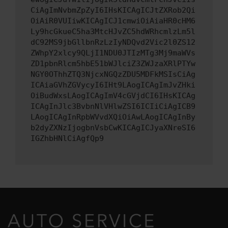
CiAgImNvbmZpZyI6IHsKICAgICJtZXRob2Qi
OiAiR0VUIiwKICAgICJ1cmwiOiAiaHR0cHM6
Ly9hcGkueC5ha3MtcHJvZC5hdWRhcmlzLm5l
dC92MS9jbGllbnRzLzIyNDQvd2Vic2l0ZS12
ZWhpY2xlcy9QLjI1NDU0JTIzMTg3Mj9maWVs
ZD1pbnRlcm5hbE51bWJlciZ3ZWJzaXRlPTYw
NGY0OThhZTQ3NjcxNGQzZDU5MDFkMSIsCiAg
ICAiaGVhZGVycyI6IHt9LAogICAgImJvZHki
OiBudWxsLAogICAgImV4cGVjdCI6IHsKICAg
ICAgInJlc3BvbnNlVHlwZSI6ICIiCiAgICB9
LAogICAgInRpbWVvdXQiOiAwLAogICAgInBy
b2dyZXNzIjogbnVsbCwKICAgICJyaXNreSI6
IGZhbHNlCiAgfQp9