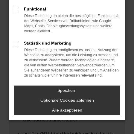
anderen Browser oder in einem privaten
Fenster?
Funktional
Starte dein Gerät neu.
Diese Technologien bieten die bestmögliche Funktionalität
der Webseite. Services von Drittanbietern wie Google
Das kann manchmal helfen, vorübergehende
Maps, Chats, Fahrzeugbewertungssystem und weitere
Probleme zu beheben.
werden aktiviert.
Stelle sicher, dass dein Browser und dein
Statistik und Marketing
Betriebssystem auf dem neuesten Stand
Diese Technologien ermöglichen es uns, die Nutzung der
sind.
Webseite zu analysieren, um die Leistung zu messen und
Veraltete Software birgt nicht nur ein
zu verbessern. Zudem werden Technologien eingesetzt,
Sicherheitsrisiko, sondern kann auch dazu
die von dritten Werbetreibenden verwendet werden, um
führen, dass bestimmte Funktionen nicht mehr
Sie auf anderen Webseiten zu verfolgen und um Anzeigen
zu schalten, die für Ihre Interessen relevant sind.
unterstützt werden.
Wende dich an den Webseitenbetreiber.
Speichern
Wenn du alle oben genannten Schritte versucht
hast, kontaktiere uns bitte. Wir werden
Optionale Cookies ablehnen
versuchen, das Problem zu beheben. Du kannst
Alle akzeptieren
uns diesen Text schicken, um uns bei der
Fehlersuche zu unterstützen:
ewogICJuYW1lIjogIk5ldHdvcmtFcnJvciIs