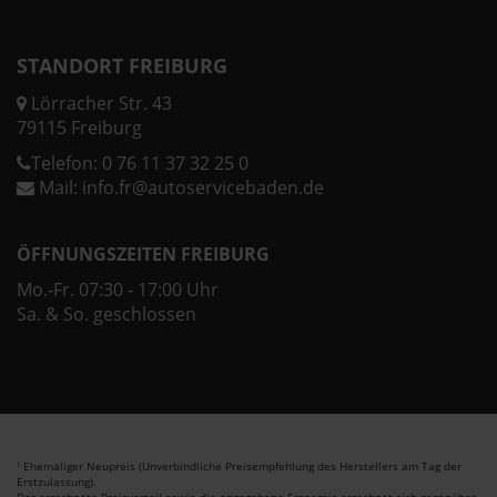
STANDORT FREIBURG
Lörracher Str. 43
79115 Freiburg
Telefon:
0 76 11 37 32 25 0
Mail:
info.fr@autoservicebaden.de
ÖFFNUNGSZEITEN FREIBURG
Mo.-Fr. 07:30 - 17:00 Uhr
Sa. & So. geschlossen
Ehemaliger Neupreis (Unverbindliche Preisempfehlung des Herstellers am Tag der
1
Erstzulassung).