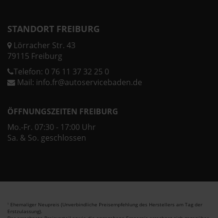
STANDORT FREIBURG
Lörracher Str. 43
79115 Freiburg
Telefon:
0 76 11 37 32 25 0
Mail:
info.fr@autoservicebaden.de
ÖFFNUNGSZEITEN FREIBURG
Mo.-Fr. 07:30 - 17:00 Uhr
Sa. & So. geschlossen
Ehemaliger Neupreis (Unverbindliche Preisempfehlung des Herstellers am Tag der
1
Erstzulassung).