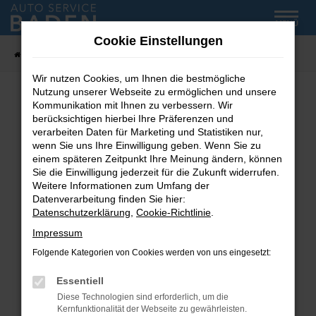
Zum
MENÜ
Hauptinhalt
Cookie Einstellungen
springen
Startseite
Fahrzeug-Showroom
Wir nutzen Cookies, um Ihnen die bestmögliche
Nutzung unserer Webseite zu ermöglichen und unsere
Kommunikation mit Ihnen zu verbessern. Wir
Fehler: Network Error
berücksichtigen hierbei Ihre Präferenzen und
verarbeiten Daten für Marketing und Statistiken nur,
wenn Sie uns Ihre Einwilligung geben. Wenn Sie zu
Beim Laden ist ein Fehler aufgetreten.
einem späteren Zeitpunkt Ihre Meinung ändern, können
Hier sind ein paar Tipps, die dir helfen können:
Sie die Einwilligung jederzeit für die Zukunft widerrufen.
Weitere Informationen zum Umfang der
Überprüfe deine Firewall und deine
Datenverarbeitung finden Sie hier:
Internetverbindung.
Datenschutzerklärung
,
Cookie-Richtlinie
.
Laden andere Webseiten, zum Beispiel deine
Impressum
Suchmaschine?
Folgende Kategorien von Cookies werden von uns eingesetzt:
Prüfe deine Browsererweiterungen.
Manche Erweiterungen, wie Werbeblocker,
Essentiell
können das Laden bestimmter Seiten
Diese Technologien sind erforderlich, um die
verhindern. Funktioniert die Seite in einem
Kernfunktionalität der Webseite zu gewährleisten.