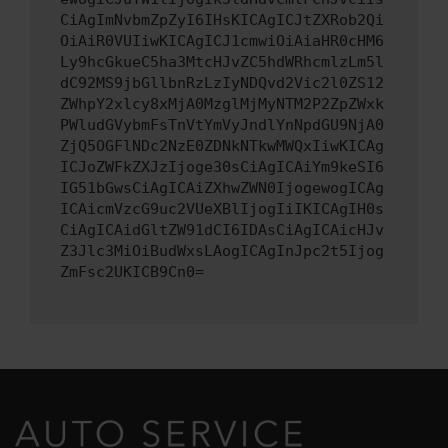
CiAgImNvbmZpZyI6IHsKICAgICJtZXRob2Qi
OiAiR0VUIiwKICAgICJ1cmwiOiAiaHR0cHM6
Ly9hcGkueC5ha3MtcHJvZC5hdWRhcmlzLm5l
dC92MS9jbGllbnRzLzIyNDQvd2Vic2l0ZS12
ZWhpY2xlcy8xMjA0MzglMjMyNTM2P2ZpZWxk
PWludGVybmFsTnVtYmVyJndlYnNpdGU9NjA0
ZjQ5OGFlNDc2NzE0ZDNkNTkwMWQxIiwKICAg
ICJoZWFkZXJzIjoge30sCiAgICAiYm9keSI6
IG51bGwsCiAgICAiZXhwZWN0IjogewogICAg
ICAicmVzcG9uc2VUeXBlIjogIiIKICAgIH0s
CiAgICAidGltZW91dCI6IDAsCiAgICAicHJv
Z3Jlc3MiOiBudWxsLAogICAgInJpc2t5Ijog
ZmFsc2UKICB9Cn0=