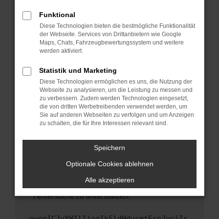
anderen Browser oder in einem privaten
Fenster?
Funktional
Starte dein Gerät neu.
Diese Technologien bieten die bestmögliche Funktionalität
der Webseite. Services von Drittanbietern wie Google
Das kann manchmal helfen, vorübergehende
Maps, Chats, Fahrzeugbewertungssystem und weitere
Probleme zu beheben.
werden aktiviert.
Stelle sicher, dass dein Browser und dein
Statistik und Marketing
Betriebssystem auf dem neuesten Stand
Diese Technologien ermöglichen es uns, die Nutzung der
sind.
Webseite zu analysieren, um die Leistung zu messen und
Veraltete Software birgt nicht nur ein
zu verbessern. Zudem werden Technologien eingesetzt,
Sicherheitsrisiko, sondern kann auch dazu
die von dritten Werbetreibenden verwendet werden, um
führen, dass bestimmte Funktionen nicht mehr
Sie auf anderen Webseiten zu verfolgen und um Anzeigen
zu schalten, die für Ihre Interessen relevant sind.
unterstützt werden.
Wende dich an den Webseitenbetreiber.
Speichern
Wenn du alle oben genannten Schritte versucht
hast, kontaktiere uns bitte. Wir werden
Optionale Cookies ablehnen
versuchen, das Problem zu beheben. Du kannst
Alle akzeptieren
uns diesen Text schicken, um uns bei der
Fehlersuche zu unterstützen:
ewogICJuYW1lIjogIk5ldHdvcmtFcnJvciIs