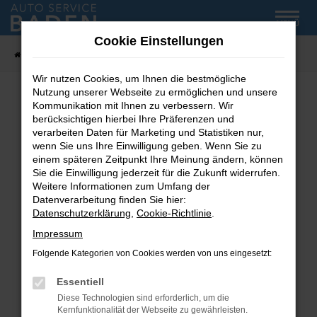
Zum
MENÜ
Hauptinhalt
Cookie Einstellungen
springen
Startseite
Fahrzeug-Showroom
Wir nutzen Cookies, um Ihnen die bestmögliche
Nutzung unserer Webseite zu ermöglichen und unsere
Kommunikation mit Ihnen zu verbessern. Wir
Fehler: Network Error
berücksichtigen hierbei Ihre Präferenzen und
verarbeiten Daten für Marketing und Statistiken nur,
wenn Sie uns Ihre Einwilligung geben. Wenn Sie zu
Beim Laden ist ein Fehler aufgetreten.
einem späteren Zeitpunkt Ihre Meinung ändern, können
Hier sind ein paar Tipps, die dir helfen können:
Sie die Einwilligung jederzeit für die Zukunft widerrufen.
Weitere Informationen zum Umfang der
Überprüfe deine Firewall und deine
Datenverarbeitung finden Sie hier:
Internetverbindung.
Datenschutzerklärung
,
Cookie-Richtlinie
.
Laden andere Webseiten, zum Beispiel deine
Impressum
Suchmaschine?
Folgende Kategorien von Cookies werden von uns eingesetzt:
Prüfe deine Browsererweiterungen.
Manche Erweiterungen, wie Werbeblocker,
Essentiell
können das Laden bestimmter Seiten
Diese Technologien sind erforderlich, um die
verhindern. Funktioniert die Seite in einem
Kernfunktionalität der Webseite zu gewährleisten.