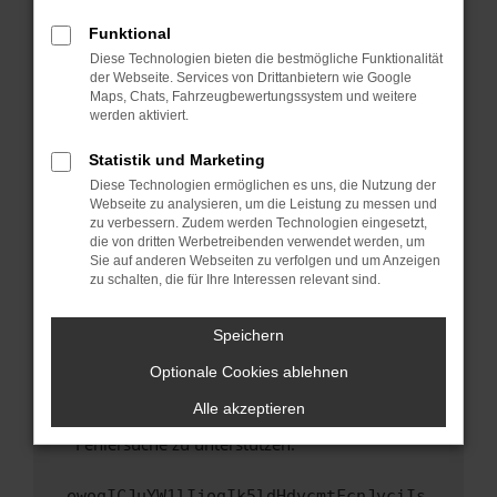
anderen Browser oder in einem privaten
Fenster?
Funktional
Starte dein Gerät neu.
Diese Technologien bieten die bestmögliche Funktionalität
der Webseite. Services von Drittanbietern wie Google
Das kann manchmal helfen, vorübergehende
Maps, Chats, Fahrzeugbewertungssystem und weitere
Probleme zu beheben.
werden aktiviert.
Stelle sicher, dass dein Browser und dein
Statistik und Marketing
Betriebssystem auf dem neuesten Stand
Diese Technologien ermöglichen es uns, die Nutzung der
sind.
Webseite zu analysieren, um die Leistung zu messen und
Veraltete Software birgt nicht nur ein
zu verbessern. Zudem werden Technologien eingesetzt,
Sicherheitsrisiko, sondern kann auch dazu
die von dritten Werbetreibenden verwendet werden, um
führen, dass bestimmte Funktionen nicht mehr
Sie auf anderen Webseiten zu verfolgen und um Anzeigen
zu schalten, die für Ihre Interessen relevant sind.
unterstützt werden.
Wende dich an den Webseitenbetreiber.
Speichern
Wenn du alle oben genannten Schritte versucht
hast, kontaktiere uns bitte. Wir werden
Optionale Cookies ablehnen
versuchen, das Problem zu beheben. Du kannst
Alle akzeptieren
uns diesen Text schicken, um uns bei der
Fehlersuche zu unterstützen:
ewogICJuYW1lIjogIk5ldHdvcmtFcnJvciIs