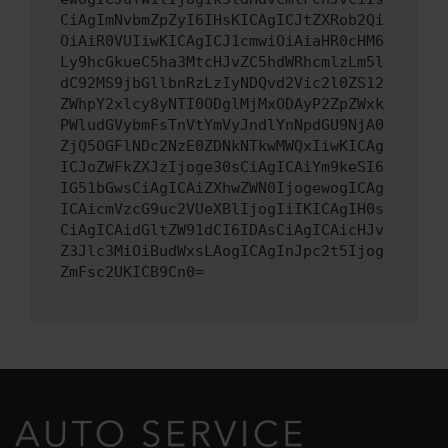
CiAgImNvbmZpZyI6IHsKICAgICJtZXRob2Qi
OiAiR0VUIiwKICAgICJ1cmwiOiAiaHR0cHM6
Ly9hcGkueC5ha3MtcHJvZC5hdWRhcmlzLm5l
dC92MS9jbGllbnRzLzIyNDQvd2Vic2l0ZS12
ZWhpY2xlcy8yNTI0ODglMjMxODAyP2ZpZWxk
PWludGVybmFsTnVtYmVyJndlYnNpdGU9NjA0
ZjQ5OGFlNDc2NzE0ZDNkNTkwMWQxIiwKICAg
ICJoZWFkZXJzIjoge30sCiAgICAiYm9keSI6
IG51bGwsCiAgICAiZXhwZWN0IjogewogICAg
ICAicmVzcG9uc2VUeXBlIjogIiIKICAgIH0s
CiAgICAidGltZW91dCI6IDAsCiAgICAicHJv
Z3Jlc3MiOiBudWxsLAogICAgInJpc2t5Ijog
ZmFsc2UKICB9Cn0=