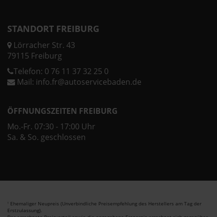
STANDORT FREIBURG
Lörracher Str. 43
79115 Freiburg
Telefon:
0 76 11 37 32 25 0
Mail:
info.fr@autoservicebaden.de
ÖFFNUNGSZEITEN FREIBURG
Mo.-Fr. 07:30 - 17:00 Uhr
Sa. & So. geschlossen
Ehemaliger Neupreis (Unverbindliche Preisempfehlung des Herstellers am Tag der
1
Erstzulassung).