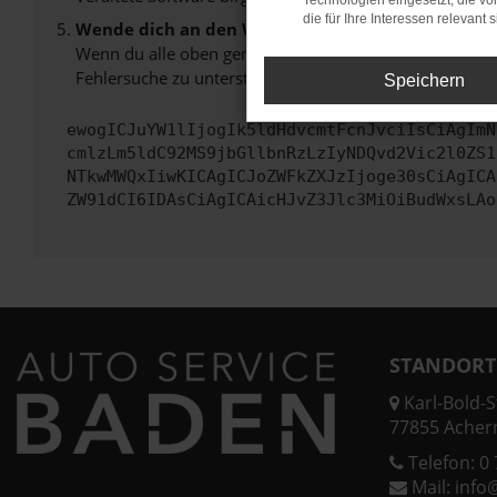
Technologien eingesetzt, die v
die für Ihre Interessen relevant s
Wende dich an den Webseitenbetreiber.
Wenn du alle oben genannten Schritte versucht hast, k
Fehlersuche zu unterstützen:
Speichern
ewogICJuYW1lIjogIk5ldHdvcmtFcnJvciIsCiAgImN
cmlzLm5ldC92MS9jbGllbnRzLzIyNDQvd2Vic2l0ZS1
NTkwMWQxIiwKICAgICJoZWFkZXJzIjoge30sCiAgICA
ZW91dCI6IDAsCiAgICAicHJvZ3Jlc3MiOiBudWxsLAo
STANDORT
Karl-Bold-St
77855 Acher
Telefon:
0 
Mail:
info