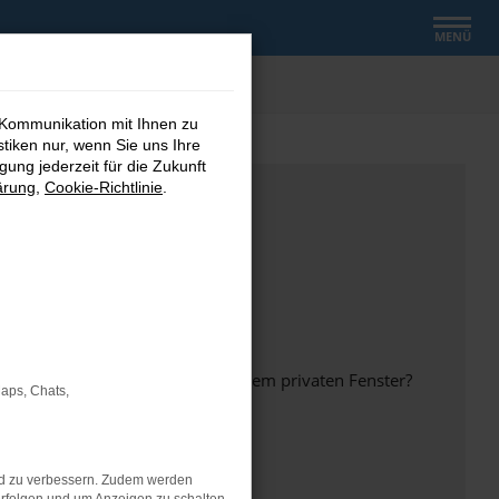
MENÜ
 Kommunikation mit Ihnen zu
stiken nur, wenn Sie uns Ihre
ung jederzeit für die Zukunft
ärung
,
Cookie-Richtlinie
.
inem anderen Browser oder in einem privaten Fenster?
Maps, Chats,
nd zu verbessern. Zudem werden
ht mehr unterstützt werden.