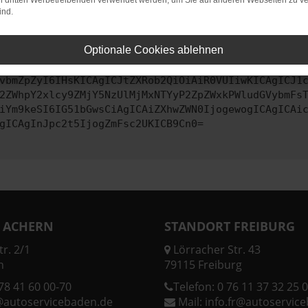
on dritten Werbetreibenden verwendet werden, um Sie auf anderen Webseiten zu ve
ind.
ontaktiere uns bitte. Wir werden versuchen, das Problem zu behe
Optionale Cookies ablehnen
vbmZpZyI6IHsKICAgICJtZXRob2QiOiAiR0VUIiwKICAgICJ1
2ZWhpY2xlcy9ZMjY5NzUlMjMxNTYyP2ZpZWxkPWludGVybmFs
iYm9keSI6IG51bGwsCiAgICAiZXhwZWN0IjogewogICAgICAi
gICAgInJpc2t5IjogZmFsc2UKICB9Cn0=
 ACHERN
STANDORT FREIBURG
r. 2/1
Lörracher Str. 43
n
79115 Freiburg
78 41 60 00-70
Telefon:
0 76 11 37 32 25 0
@autoservicebaden.de
Mail:
info.fr@autoservic