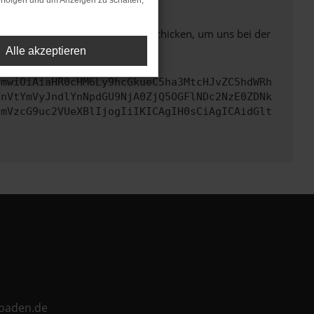
rfolgen und um Anzeigen zu schalten,
ben. Du kannst uns diesen Text schicken, um uns bei der
Alle akzeptieren
cmwiOiAiaHR0cHM6Ly9hcGkueC5ha3MtcHJvZC5hdWRh
TnVtYmVyJndlYnNpdGU9NjA0ZjQ5OGFlNDc2NzE0ZDNk
cmVzcG9uc2VUeXBlIjogIiIKICAgIH0sCiAgICAidGlt
ebaden.de