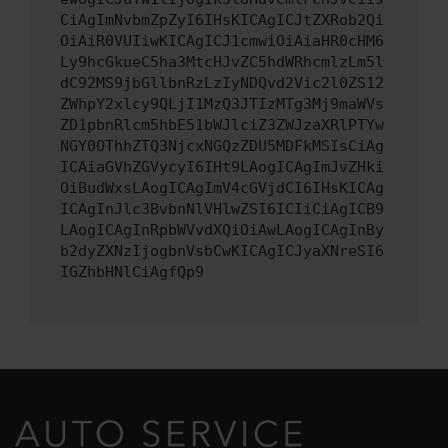
CiAgImNvbmZpZyI6IHsKICAgICJtZXRob2Qi
OiAiR0VUIiwKICAgICJ1cmwiOiAiaHR0cHM6
Ly9hcGkueC5ha3MtcHJvZC5hdWRhcmlzLm5l
dC92MS9jbGllbnRzLzIyNDQvd2Vic2l0ZS12
ZWhpY2xlcy9QLjI1MzQ3JTIzMTg3Mj9maWVs
ZD1pbnRlcm5hbE51bWJlciZ3ZWJzaXRlPTYw
NGY0OThhZTQ3NjcxNGQzZDU5MDFkMSIsCiAg
ICAiaGVhZGVycyI6IHt9LAogICAgImJvZHki
OiBudWxsLAogICAgImV4cGVjdCI6IHsKICAg
ICAgInJlc3BvbnNlVHlwZSI6ICIiCiAgICB9
LAogICAgInRpbWVvdXQiOiAwLAogICAgInBy
b2dyZXNzIjogbnVsbCwKICAgICJyaXNreSI6
IGZhbHNlCiAgfQp9