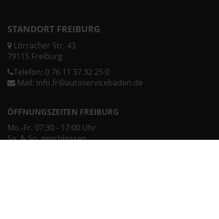
STANDORT FREIBURG
Lörracher Str. 43
79115 Freiburg
Telefon:
0 76 11 37 32 25 0
Mail:
info.fr@autoservicebaden.de
ÖFFNUNGSZEITEN FREIBURG
Mo.-Fr. 07:30 - 17:00 Uhr
Sa. & So. geschlossen
Ehemaliger Neupreis (Unverbindliche Preisempfehlung des Herstellers am Tag der
1
Erstzulassung).