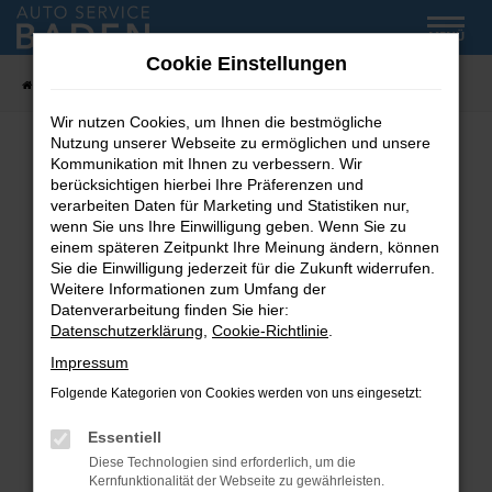
Zum
MENÜ
Hauptinhalt
Cookie Einstellungen
springen
Startseite
Fahrzeug-Showroom
Wir nutzen Cookies, um Ihnen die bestmögliche
Nutzung unserer Webseite zu ermöglichen und unsere
Kommunikation mit Ihnen zu verbessern. Wir
Fehler: Network Error
berücksichtigen hierbei Ihre Präferenzen und
verarbeiten Daten für Marketing und Statistiken nur,
wenn Sie uns Ihre Einwilligung geben. Wenn Sie zu
Beim Laden ist ein Fehler aufgetreten.
einem späteren Zeitpunkt Ihre Meinung ändern, können
Hier sind ein paar Tipps, die dir helfen können:
Sie die Einwilligung jederzeit für die Zukunft widerrufen.
Weitere Informationen zum Umfang der
Überprüfe deine Firewall und deine
Datenverarbeitung finden Sie hier:
Internetverbindung.
Datenschutzerklärung
,
Cookie-Richtlinie
.
Laden andere Webseiten, zum Beispiel deine
Impressum
Suchmaschine?
Folgende Kategorien von Cookies werden von uns eingesetzt:
Prüfe deine Browsererweiterungen.
Manche Erweiterungen, wie Werbeblocker,
Essentiell
können das Laden bestimmter Seiten
Diese Technologien sind erforderlich, um die
verhindern. Funktioniert die Seite in einem
Kernfunktionalität der Webseite zu gewährleisten.