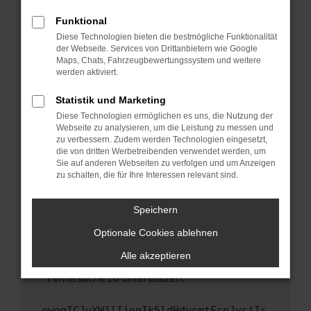
anderen Browser oder in einem privaten
Fenster?
Funktional
Starte dein Gerät neu.
Diese Technologien bieten die bestmögliche Funktionalität
der Webseite. Services von Drittanbietern wie Google
Das kann manchmal helfen, vorübergehende
Maps, Chats, Fahrzeugbewertungssystem und weitere
Probleme zu beheben.
werden aktiviert.
Stelle sicher, dass dein Browser und dein
Statistik und Marketing
Betriebssystem auf dem neuesten Stand
Diese Technologien ermöglichen es uns, die Nutzung der
sind.
Webseite zu analysieren, um die Leistung zu messen und
Veraltete Software birgt nicht nur ein
zu verbessern. Zudem werden Technologien eingesetzt,
Sicherheitsrisiko, sondern kann auch dazu
die von dritten Werbetreibenden verwendet werden, um
führen, dass bestimmte Funktionen nicht mehr
Sie auf anderen Webseiten zu verfolgen und um Anzeigen
zu schalten, die für Ihre Interessen relevant sind.
unterstützt werden.
Wende dich an den Webseitenbetreiber.
Speichern
Wenn du alle oben genannten Schritte versucht
hast, kontaktiere uns bitte. Wir werden
Optionale Cookies ablehnen
versuchen, das Problem zu beheben. Du kannst
Alle akzeptieren
uns diesen Text schicken, um uns bei der
Fehlersuche zu unterstützen:
ewogICJuYW1lIjogIk5ldHdvcmtFcnJvciIs