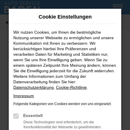
Zum
MENÜ
Hauptinhalt
Cookie Einstellungen
springen
Startseite
Fahrzeug-Showroom
Wir nutzen Cookies, um Ihnen die bestmögliche
Nutzung unserer Webseite zu ermöglichen und unsere
Kommunikation mit Ihnen zu verbessern. Wir
Fehler: Network Error
berücksichtigen hierbei Ihre Präferenzen und
verarbeiten Daten für Marketing und Statistiken nur,
wenn Sie uns Ihre Einwilligung geben. Wenn Sie zu
Beim Laden ist ein Fehler aufgetreten.
einem späteren Zeitpunkt Ihre Meinung ändern, können
Hier sind ein paar Tipps, die dir helfen können:
Sie die Einwilligung jederzeit für die Zukunft widerrufen.
Weitere Informationen zum Umfang der
Überprüfe deine Firewall und deine
Datenverarbeitung finden Sie hier:
Internetverbindung.
Datenschutzerklärung
,
Cookie-Richtlinie
.
Laden andere Webseiten, zum Beispiel deine
Impressum
Suchmaschine?
Folgende Kategorien von Cookies werden von uns eingesetzt:
Prüfe deine Browsererweiterungen.
Manche Erweiterungen, wie Werbeblocker,
Essentiell
können das Laden bestimmter Seiten
Diese Technologien sind erforderlich, um die
verhindern. Funktioniert die Seite in einem
Kernfunktionalität der Webseite zu gewährleisten.