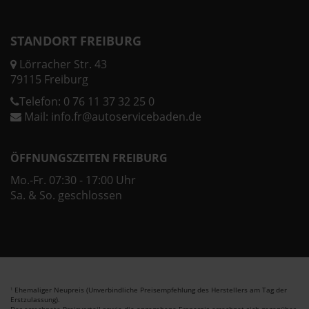
STANDORT FREIBURG
Lörracher Str. 43
79115 Freiburg
Telefon:
0 76 11 37 32 25 0
Mail:
info.fr@autoservicebaden.de
ÖFFNUNGSZEITEN FREIBURG
Mo.-Fr. 07:30 - 17:00 Uhr
Sa. & So. geschlossen
Ehemaliger Neupreis (Unverbindliche Preisempfehlung des Herstellers am Tag der
1
Erstzulassung).