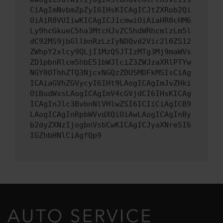
CiAgImNvbmZpZyI6IHsKICAgICJtZXRob2Qi
OiAiR0VUIiwKICAgICJ1cmwiOiAiaHR0cHM6
Ly9hcGkueC5ha3MtcHJvZC5hdWRhcmlzLm5l
dC92MS9jbGllbnRzLzIyNDQvd2Vic2l0ZS12
ZWhpY2xlcy9QLjI1MzQ5JTIzMTg3Mj9maWVs
ZD1pbnRlcm5hbE51bWJlciZ3ZWJzaXRlPTYw
NGY0OThhZTQ3NjcxNGQzZDU5MDFkMSIsCiAg
ICAiaGVhZGVycyI6IHt9LAogICAgImJvZHki
OiBudWxsLAogICAgImV4cGVjdCI6IHsKICAg
ICAgInJlc3BvbnNlVHlwZSI6ICIiCiAgICB9
LAogICAgInRpbWVvdXQiOiAwLAogICAgInBy
b2dyZXNzIjogbnVsbCwKICAgICJyaXNreSI6
IGZhbHNlCiAgfQp9