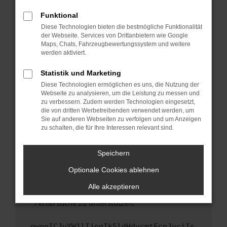
anderen Browser oder in einem privaten
Fenster?
Funktional
Starte dein Gerät neu.
Diese Technologien bieten die bestmögliche Funktionalität
der Webseite. Services von Drittanbietern wie Google
Das kann manchmal helfen, vorübergehende
Maps, Chats, Fahrzeugbewertungssystem und weitere
Probleme zu beheben.
werden aktiviert.
Stelle sicher, dass dein Browser und dein
Statistik und Marketing
Betriebssystem auf dem neuesten Stand
Diese Technologien ermöglichen es uns, die Nutzung der
sind.
Webseite zu analysieren, um die Leistung zu messen und
Veraltete Software birgt nicht nur ein
zu verbessern. Zudem werden Technologien eingesetzt,
Sicherheitsrisiko, sondern kann auch dazu
die von dritten Werbetreibenden verwendet werden, um
führen, dass bestimmte Funktionen nicht mehr
Sie auf anderen Webseiten zu verfolgen und um Anzeigen
zu schalten, die für Ihre Interessen relevant sind.
unterstützt werden.
Wende dich an den Webseitenbetreiber.
Speichern
Wenn du alle oben genannten Schritte versucht
hast, kontaktiere uns bitte. Wir werden
Optionale Cookies ablehnen
versuchen, das Problem zu beheben. Du kannst
Alle akzeptieren
uns diesen Text schicken, um uns bei der
Fehlersuche zu unterstützen:
ewogICJuYW1lIjogIk5ldHdvcmtFcnJvciIs