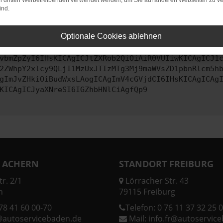
on dritten Werbetreibenden verwendet werden, um Sie auf anderen Webseiten zu ve
ind.
ontaktiere uns bitte. Wir werden versuchen, das Problem zu behe
Optionale Cookies ablehnen
vbmZpZyI6IHsKICAgICJtZXRob2QiOiAiR0VUIiwKICAgICJ1
2ZWhpY2xlcy9QLjI1MzUxJTIzMTg3Mj9maWVsZD1pbnRlcm5h
gImJvZHkiOiBudWxsLAogICAgImV4cGVjdCI6IHsKICAgICAg
KICAgICJyaXNreSI6IGZhbHNlCiAgfQp9
 ACHERN
STANDORT FREIBURG
r. 2/1
Lörracher Str. 43
n
79115 Freiburg
78 41 60 00-70
Telefon:
0 76 11 37 32 25 0
@autoservicebaden.de
Mail:
info.fr@autoservic