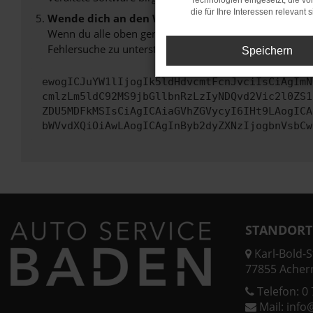
Technologien eingesetzt, die v
die für Ihre Interessen relevant s
Wende dich an den Webseitenbetreiber.
Wenn du alle oben genannten Schritte versucht hast, k
Fehlersuche zu unterstützen:
Speichern
ewogICJuYW1lIjogIk5ldHdvcmtFcnJvciIsCiAgImN
cmlzLm5ldC92MS9jbGllbnRzLzIyNDQvd2Vic2l0ZS1
ZDU5MDFkMSIsCiAgICAiaGVhZGVycyI6IHt9LAogICA
bWVvdXQiOiAwLAogICAgInByb2dyZXNzIjogbnVsbCw
STANDORT
Karl-Bold-St
77855 Acher
Telefon:
0 
Mail:
info