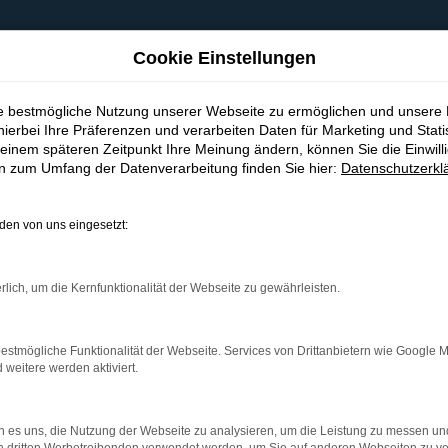
Cookie Einstellungen
ie bestmögliche Nutzung unserer Webseite zu ermöglichen und unsere
hierbei Ihre Präferenzen und verarbeiten Daten für Marketing und Stati
einem späteren Zeitpunkt Ihre Meinung ändern, können Sie die Einwillig
en zum Umfang der Datenverarbeitung finden Sie hier:
Datenschutzerkl
en von uns eingesetzt:
indung.
hine?
rlich, um die Kernfunktionalität der Webseite zu gewährleisten.
aden bestimmter Seiten verhindern. Funktioniert die Seite in e
estmögliche Funktionalität der Webseite. Services von Drittanbietern wie Google 
eitere werden aktiviert.
 zu beheben.
bssystem auf dem neuesten Stand sind.
 es uns, die Nutzung der Webseite zu analysieren, um die Leistung zu messen u
ko, sondern kann auch dazu führen, dass bestimmte Funktionen nic