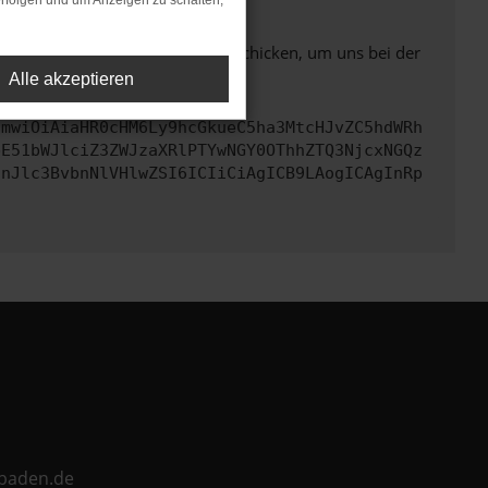
rfolgen und um Anzeigen zu schalten,
ben. Du kannst uns diesen Text schicken, um uns bei der
Alle akzeptieren
cmwiOiAiaHR0cHM6Ly9hcGkueC5ha3MtcHJvZC5hdWRh
bE51bWJlciZ3ZWJzaXRlPTYwNGY0OThhZTQ3NjcxNGQz
InJlc3BvbnNlVHlwZSI6ICIiCiAgICB9LAogICAgInRp
ebaden.de