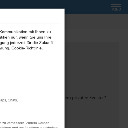
MENÜ
 Kommunikation mit Ihnen zu
stiken nur, wenn Sie uns Ihre
ung jederzeit für die Zukunft
ärung
,
Cookie-Richtlinie
.
inem anderen Browser oder in einem privaten Fenster?
Maps, Chats,
nd zu verbessern. Zudem werden
ht mehr unterstützt werden.