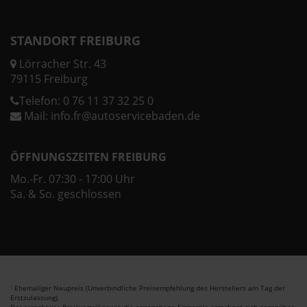
STANDORT FREIBURG
Lörracher Str. 43
79115 Freiburg
Telefon:
0 76 11 37 32 25 0
Mail:
info.fr@autoservicebaden.de
ÖFFNUNGSZEITEN FREIBURG
Mo.-Fr. 07:30 - 17:00 Uhr
Sa. & So. geschlossen
Ehemaliger Neupreis (Unverbindliche Preisempfehlung des Herstellers am Tag der
1
Erstzulassung).