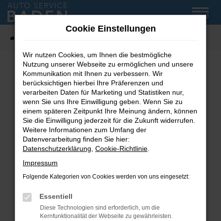
Zum
MENÜ
Hauptinhalt
Cookie Einstellungen
springen
Startseite
Fahrzeug-Showroom
Wir nutzen Cookies, um Ihnen die bestmögliche
Nutzung unserer Webseite zu ermöglichen und unsere
Kommunikation mit Ihnen zu verbessern. Wir
Fehler: Network Error
berücksichtigen hierbei Ihre Präferenzen und
verarbeiten Daten für Marketing und Statistiken nur,
wenn Sie uns Ihre Einwilligung geben. Wenn Sie zu
Beim Laden ist ein Fehler aufgetreten.
einem späteren Zeitpunkt Ihre Meinung ändern, können
Hier sind ein paar Tipps, die dir helfen können:
Sie die Einwilligung jederzeit für die Zukunft widerrufen.
Weitere Informationen zum Umfang der
Überprüfe deine Firewall und deine
Datenverarbeitung finden Sie hier:
Internetverbindung.
Datenschutzerklärung
,
Cookie-Richtlinie
.
Laden andere Webseiten, zum Beispiel deine
Impressum
Suchmaschine?
Folgende Kategorien von Cookies werden von uns eingesetzt:
Prüfe deine Browsererweiterungen.
Manche Erweiterungen, wie Werbeblocker,
Essentiell
können das Laden bestimmter Seiten
Diese Technologien sind erforderlich, um die
verhindern. Funktioniert die Seite in einem
Kernfunktionalität der Webseite zu gewährleisten.