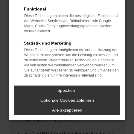
anderen Browser oder in einem privaten
Fenster?
Funktional
Starte dein Gerät neu.
Diese Technologien bieten die bestmögliche Funktionalität
der Webseite. Services von Drittanbietern wie Google
Das kann manchmal helfen, vorübergehende
Maps, Chats, Fahrzeugbewertungssystem und weitere
Probleme zu beheben.
werden aktiviert.
Stelle sicher, dass dein Browser und dein
Statistik und Marketing
Betriebssystem auf dem neuesten Stand
Diese Technologien ermöglichen es uns, die Nutzung der
sind.
Webseite zu analysieren, um die Leistung zu messen und
Veraltete Software birgt nicht nur ein
zu verbessern. Zudem werden Technologien eingesetzt,
Sicherheitsrisiko, sondern kann auch dazu
die von dritten Werbetreibenden verwendet werden, um
führen, dass bestimmte Funktionen nicht mehr
Sie auf anderen Webseiten zu verfolgen und um Anzeigen
zu schalten, die für Ihre Interessen relevant sind.
unterstützt werden.
Wende dich an den Webseitenbetreiber.
Speichern
Wenn du alle oben genannten Schritte versucht
hast, kontaktiere uns bitte. Wir werden
Optionale Cookies ablehnen
versuchen, das Problem zu beheben. Du kannst
Alle akzeptieren
uns diesen Text schicken, um uns bei der
Fehlersuche zu unterstützen:
ewogICJuYW1lIjogIk5ldHdvcmtFcnJvciIs