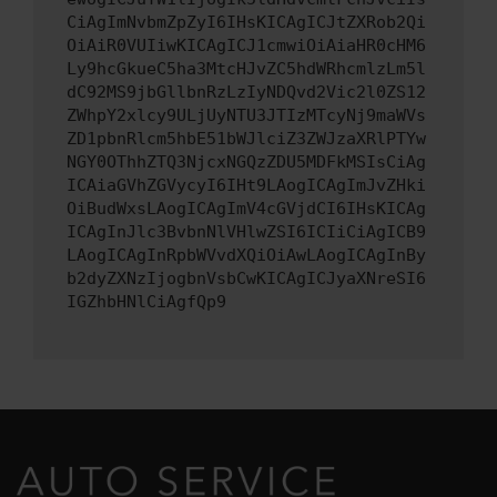
CiAgImNvbmZpZyI6IHsKICAgICJtZXRob2Qi
OiAiR0VUIiwKICAgICJ1cmwiOiAiaHR0cHM6
Ly9hcGkueC5ha3MtcHJvZC5hdWRhcmlzLm5l
dC92MS9jbGllbnRzLzIyNDQvd2Vic2l0ZS12
ZWhpY2xlcy9ULjUyNTU3JTIzMTcyNj9maWVs
ZD1pbnRlcm5hbE51bWJlciZ3ZWJzaXRlPTYw
NGY0OThhZTQ3NjcxNGQzZDU5MDFkMSIsCiAg
ICAiaGVhZGVycyI6IHt9LAogICAgImJvZHki
OiBudWxsLAogICAgImV4cGVjdCI6IHsKICAg
ICAgInJlc3BvbnNlVHlwZSI6ICIiCiAgICB9
LAogICAgInRpbWVvdXQiOiAwLAogICAgInBy
b2dyZXNzIjogbnVsbCwKICAgICJyaXNreSI6
IGZhbHNlCiAgfQp9