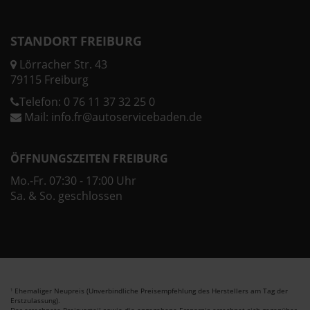
STANDORT FREIBURG
Lörracher Str. 43
79115 Freiburg
Telefon:
0 76 11 37 32 25 0
Mail:
info.fr@autoservicebaden.de
ÖFFNUNGSZEITEN FREIBURG
Mo.-Fr. 07:30 - 17:00 Uhr
Sa. & So. geschlossen
Ehemaliger Neupreis (Unverbindliche Preisempfehlung des Herstellers am Tag der
1
Erstzulassung).