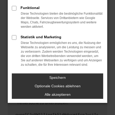
anderen Browser oder in einem privaten
Fenster?
Funktional
Starte dein Gerät neu.
Diese Technologien bieten die bestmögliche Funktionalität
der Webseite. Services von Drittanbietern wie Google
Das kann manchmal helfen, vorübergehende
Maps, Chats, Fahrzeugbewertungssystem und weitere
Probleme zu beheben.
werden aktiviert.
Stelle sicher, dass dein Browser und dein
Statistik und Marketing
Betriebssystem auf dem neuesten Stand
Diese Technologien ermöglichen es uns, die Nutzung der
sind.
Webseite zu analysieren, um die Leistung zu messen und
Veraltete Software birgt nicht nur ein
zu verbessern. Zudem werden Technologien eingesetzt,
Sicherheitsrisiko, sondern kann auch dazu
die von dritten Werbetreibenden verwendet werden, um
führen, dass bestimmte Funktionen nicht mehr
Sie auf anderen Webseiten zu verfolgen und um Anzeigen
zu schalten, die für Ihre Interessen relevant sind.
unterstützt werden.
Wende dich an den Webseitenbetreiber.
Speichern
Wenn du alle oben genannten Schritte versucht
hast, kontaktiere uns bitte. Wir werden
Optionale Cookies ablehnen
versuchen, das Problem zu beheben. Du kannst
Alle akzeptieren
uns diesen Text schicken, um uns bei der
Fehlersuche zu unterstützen:
ewogICJuYW1lIjogIk5ldHdvcmtFcnJvciIs