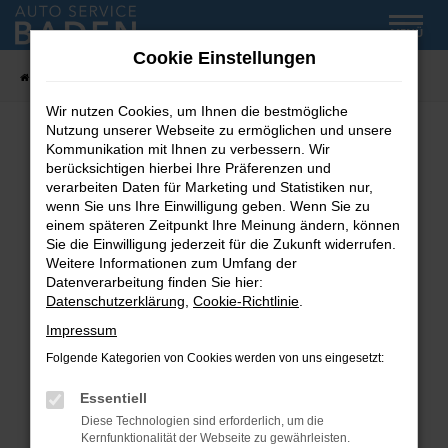
Zum
MENÜ
Hauptinhalt
Cookie Einstellungen
springen
Startseite
Fahrzeug-Showroom
Wir nutzen Cookies, um Ihnen die bestmögliche
Nutzung unserer Webseite zu ermöglichen und unsere
Kommunikation mit Ihnen zu verbessern. Wir
Fehler: Network Error
berücksichtigen hierbei Ihre Präferenzen und
verarbeiten Daten für Marketing und Statistiken nur,
wenn Sie uns Ihre Einwilligung geben. Wenn Sie zu
Beim Laden ist ein Fehler aufgetreten.
einem späteren Zeitpunkt Ihre Meinung ändern, können
Hier sind ein paar Tipps, die dir helfen können:
Sie die Einwilligung jederzeit für die Zukunft widerrufen.
Weitere Informationen zum Umfang der
Überprüfe deine Firewall und deine
Datenverarbeitung finden Sie hier:
Internetverbindung.
Datenschutzerklärung
,
Cookie-Richtlinie
.
Laden andere Webseiten, zum Beispiel deine
Impressum
Suchmaschine?
Folgende Kategorien von Cookies werden von uns eingesetzt:
Prüfe deine Browsererweiterungen.
Manche Erweiterungen, wie Werbeblocker,
Essentiell
können das Laden bestimmter Seiten
Diese Technologien sind erforderlich, um die
verhindern. Funktioniert die Seite in einem
Kernfunktionalität der Webseite zu gewährleisten.