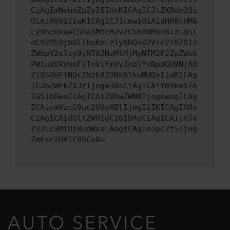
CiAgImNvbmZpZyI6IHsKICAgICJtZXRob2Qi
OiAiR0VUIiwKICAgICJ1cmwiOiAiaHR0cHM6
Ly9hcGkueC5ha3MtcHJvZC5hdWRhcmlzLm5l
dC92MS9jbGllbnRzLzIyNDQvd2Vic2l0ZS12
ZWhpY2xlcy8yNTA2NzMlMjMyNTM2P2ZpZWxk
PWludGVybmFsTnVtYmVyJndlYnNpdGU9NjA0
ZjQ5OGFlNDc2NzE0ZDNkNTkwMWQxIiwKICAg
ICJoZWFkZXJzIjoge30sCiAgICAiYm9keSI6
IG51bGwsCiAgICAiZXhwZWN0IjogewogICAg
ICAicmVzcG9uc2VUeXBlIjogIiIKICAgIH0s
CiAgICAidGltZW91dCI6IDAsCiAgICAicHJv
Z3Jlc3MiOiBudWxsLAogICAgInJpc2t5Ijog
ZmFsc2UKICB9Cn0=