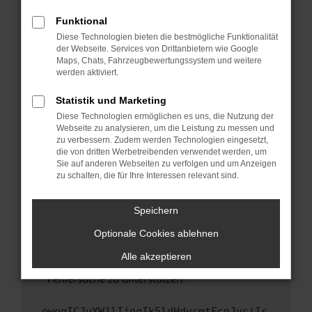
anderen Browser oder in einem privaten
Fenster?
Funktional
Starte dein Gerät neu.
Diese Technologien bieten die bestmögliche Funktionalität
der Webseite. Services von Drittanbietern wie Google
Das kann manchmal helfen, vorübergehende
Maps, Chats, Fahrzeugbewertungssystem und weitere
Probleme zu beheben.
werden aktiviert.
Stelle sicher, dass dein Browser und dein
Statistik und Marketing
Betriebssystem auf dem neuesten Stand
Diese Technologien ermöglichen es uns, die Nutzung der
sind.
Webseite zu analysieren, um die Leistung zu messen und
Veraltete Software birgt nicht nur ein
zu verbessern. Zudem werden Technologien eingesetzt,
Sicherheitsrisiko, sondern kann auch dazu
die von dritten Werbetreibenden verwendet werden, um
führen, dass bestimmte Funktionen nicht mehr
Sie auf anderen Webseiten zu verfolgen und um Anzeigen
zu schalten, die für Ihre Interessen relevant sind.
unterstützt werden.
Wende dich an den Webseitenbetreiber.
Speichern
Wenn du alle oben genannten Schritte versucht
hast, kontaktiere uns bitte. Wir werden
Optionale Cookies ablehnen
versuchen, das Problem zu beheben. Du kannst
Alle akzeptieren
uns diesen Text schicken, um uns bei der
Fehlersuche zu unterstützen:
ewogICJuYW1lIjogIk5ldHdvcmtFcnJvciIs