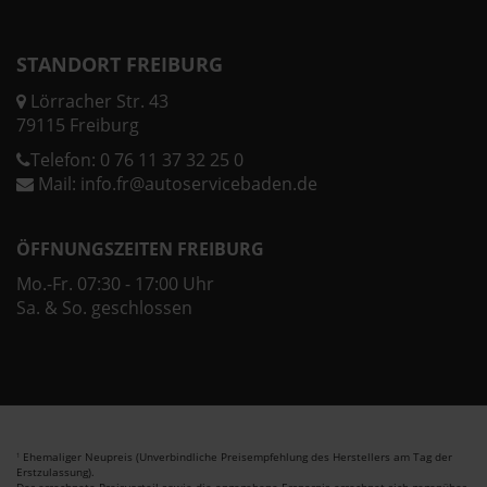
STANDORT FREIBURG
Lörracher Str. 43
79115 Freiburg
Telefon:
0 76 11 37 32 25 0
Mail:
info.fr@autoservicebaden.de
ÖFFNUNGSZEITEN FREIBURG
Mo.-Fr. 07:30 - 17:00 Uhr
Sa. & So. geschlossen
Ehemaliger Neupreis (Unverbindliche Preisempfehlung des Herstellers am Tag der
1
Erstzulassung).