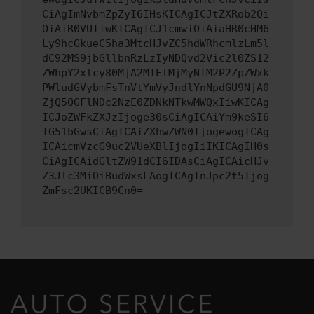
CiAgImNvbmZpZyI6IHsKICAgICJtZXRob2Qi
OiAiR0VUIiwKICAgICJ1cmwiOiAiaHR0cHM6
Ly9hcGkueC5ha3MtcHJvZC5hdWRhcmlzLm5l
dC92MS9jbGllbnRzLzIyNDQvd2Vic2l0ZS12
ZWhpY2xlcy80MjA2MTElMjMyNTM2P2ZpZWxk
PWludGVybmFsTnVtYmVyJndlYnNpdGU9NjA0
ZjQ5OGFlNDc2NzE0ZDNkNTkwMWQxIiwKICAg
ICJoZWFkZXJzIjoge30sCiAgICAiYm9keSI6
IG51bGwsCiAgICAiZXhwZWN0IjogewogICAg
ICAicmVzcG9uc2VUeXBlIjogIiIKICAgIH0s
CiAgICAidGltZW91dCI6IDAsCiAgICAicHJv
Z3Jlc3MiOiBudWxsLAogICAgInJpc2t5Ijog
ZmFsc2UKICB9Cn0=