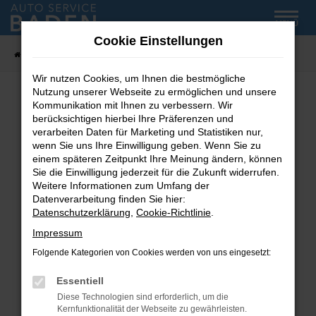
Zum
MENÜ
Hauptinhalt
Cookie Einstellungen
springen
Startseite
Fahrzeug-Showroom
Wir nutzen Cookies, um Ihnen die bestmögliche
Nutzung unserer Webseite zu ermöglichen und unsere
Kommunikation mit Ihnen zu verbessern. Wir
Fehler: Network Error
berücksichtigen hierbei Ihre Präferenzen und
verarbeiten Daten für Marketing und Statistiken nur,
wenn Sie uns Ihre Einwilligung geben. Wenn Sie zu
Beim Laden ist ein Fehler aufgetreten.
einem späteren Zeitpunkt Ihre Meinung ändern, können
Hier sind ein paar Tipps, die dir helfen können:
Sie die Einwilligung jederzeit für die Zukunft widerrufen.
Weitere Informationen zum Umfang der
Überprüfe deine Firewall und deine
Datenverarbeitung finden Sie hier:
Internetverbindung.
Datenschutzerklärung
,
Cookie-Richtlinie
.
Laden andere Webseiten, zum Beispiel deine
Impressum
Suchmaschine?
Folgende Kategorien von Cookies werden von uns eingesetzt:
Prüfe deine Browsererweiterungen.
Manche Erweiterungen, wie Werbeblocker,
Essentiell
können das Laden bestimmter Seiten
Diese Technologien sind erforderlich, um die
verhindern. Funktioniert die Seite in einem
Kernfunktionalität der Webseite zu gewährleisten.