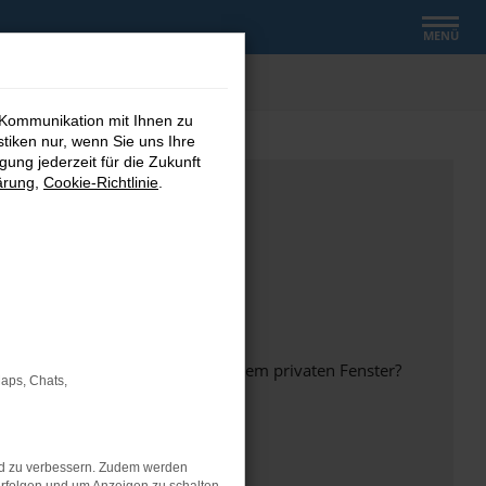
MENÜ
 Kommunikation mit Ihnen zu
stiken nur, wenn Sie uns Ihre
ung jederzeit für die Zukunft
ärung
,
Cookie-Richtlinie
.
inem anderen Browser oder in einem privaten Fenster?
Maps, Chats,
nd zu verbessern. Zudem werden
ht mehr unterstützt werden.