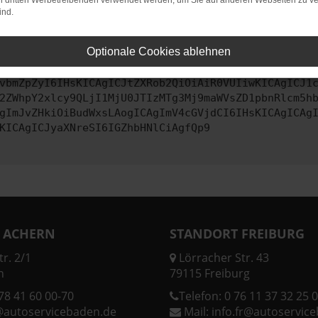
on dritten Werbetreibenden verwendet werden, um Sie auf anderen Webseiten zu ve
ind.
ontaktiere uns bitte. Wir werden versuchen, das Problem zu behe
Optionale Cookies ablehnen
vbmZpZyI6IHsKICAgICJtZXRob2QiOiAiR0VUIiwKICAgICJ1
2ZWhpY2xlcy9QLjI1MjU0JTIzMTg3Mj9maWVsZD1pbnRlcm5h
gImJvZHkiOiBudWxsLAogICAgImV4cGVjdCI6IHsKICAgICAg
KICAgICJyaXNreSI6IGZhbHNlCiAgfQp9
 ACHERN
STANDORT FREIBURG
r. 2/1
Lörracher Str. 43
n
79115 Freiburg
78 41 60 00-70
Telefon:
0 76 11 37 32 25 0
@autoservicebaden.de
Mail:
info.fr@autoservic