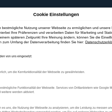
Cookie Einstellungen
ie bestmögliche Nutzung unserer Webseite zu ermöglichen und unsere
hierbei Ihre Präferenzen und verarbeiten Daten für Marketing und Stati
einem späteren Zeitpunkt Ihre Meinung ändern, können Sie die Einwillig
en zum Umfang der Datenverarbeitung finden Sie hier:
Datenschutzerkl
en von uns eingesetzt:
indung.
hine?
rlich, um die Kernfunktionalität der Webseite zu gewährleisten.
aden bestimmter Seiten verhindern. Funktioniert die Seite in e
estmögliche Funktionalität der Webseite. Services von Drittanbietern wie Google 
eitere werden aktiviert.
 zu beheben.
bssystem auf dem neuesten Stand sind.
 es uns, die Nutzung der Webseite zu analysieren, um die Leistung zu messen u
ko, sondern kann auch dazu führen, dass bestimmte Funktionen nic