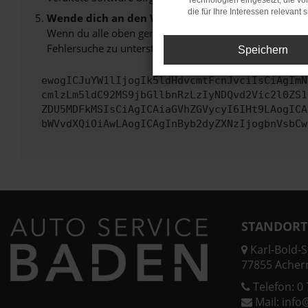
Technologien eingesetzt, die v
die für Ihre Interessen relevant s
Wende dich an den Webseitenbetreiber.
Wenn du alle oben genannten Schritte versucht hast, k
Fehlersuche zu unterstützen:
Speichern
ewogICJuYW1lIjogIk5ldHdvcmtFcnJvciIsCiAgImN
cmlzLm5ldC92MS9jbGllbnRzLzIyNDQvd2Vic2l0ZS1
ZDU5MDFkMSIsCiAgICAiaGVhZGVycyI6IHt9LAogICA
bWVvdXQiOiAwLAogICAgInByb2dyZXNzIjogbnVsbCw
STANDORT
Karl-Bold-St
77855 Acher
Telefon:
0 
Mail:
info