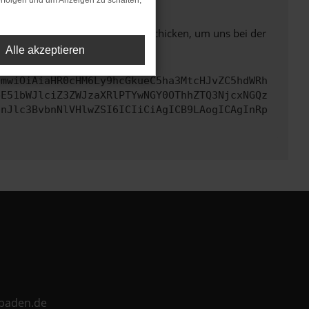
rfolgen und um Anzeigen zu schalten,
ben. Du kannst uns diesen Text schicken, um uns bei der
Alle akzeptieren
cmwiOiAiaHR0cHM6Ly9hcGkueC5ha3MtcHJvZC5hdWRh
bE51bWJlciZ3ZWJzaXRlPTYwNGY0OThhZTQ3NjcxNGQz
InJlc3BvbnNlVHlwZSI6ICIiCiAgICB9LAogICAgInRp
ebaden.de