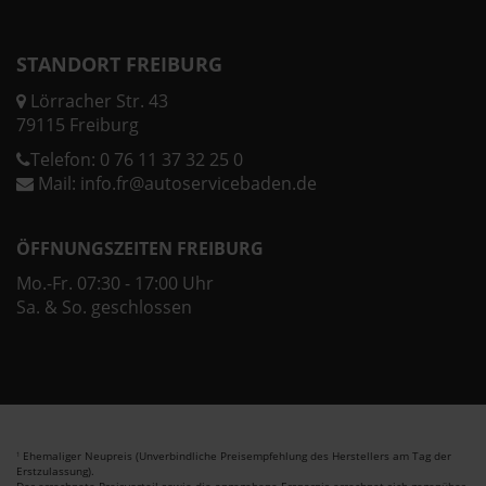
STANDORT FREIBURG
Lörracher Str. 43
79115 Freiburg
Telefon:
0 76 11 37 32 25 0
Mail:
info.fr@autoservicebaden.de
ÖFFNUNGSZEITEN FREIBURG
Mo.-Fr. 07:30 - 17:00 Uhr
Sa. & So. geschlossen
Ehemaliger Neupreis (Unverbindliche Preisempfehlung des Herstellers am Tag der
1
Erstzulassung).