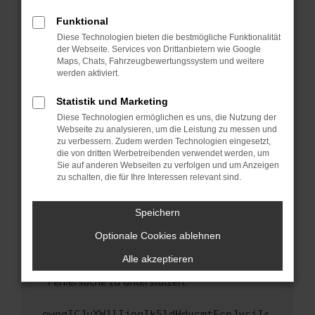
anderen Browser oder in einem privaten
Fenster?
Funktional
Starte dein Gerät neu.
Diese Technologien bieten die bestmögliche Funktionalität
der Webseite. Services von Drittanbietern wie Google
Das kann manchmal helfen, vorübergehende
Maps, Chats, Fahrzeugbewertungssystem und weitere
Probleme zu beheben.
werden aktiviert.
Stelle sicher, dass dein Browser und dein
Statistik und Marketing
Betriebssystem auf dem neuesten Stand
Diese Technologien ermöglichen es uns, die Nutzung der
sind.
Webseite zu analysieren, um die Leistung zu messen und
Veraltete Software birgt nicht nur ein
zu verbessern. Zudem werden Technologien eingesetzt,
Sicherheitsrisiko, sondern kann auch dazu
die von dritten Werbetreibenden verwendet werden, um
führen, dass bestimmte Funktionen nicht mehr
Sie auf anderen Webseiten zu verfolgen und um Anzeigen
zu schalten, die für Ihre Interessen relevant sind.
unterstützt werden.
Wende dich an den Webseitenbetreiber.
Speichern
Wenn du alle oben genannten Schritte versucht
hast, kontaktiere uns bitte. Wir werden
Optionale Cookies ablehnen
versuchen, das Problem zu beheben. Du kannst
Alle akzeptieren
uns diesen Text schicken, um uns bei der
Fehlersuche zu unterstützen:
ewogICJuYW1lIjogIk5ldHdvcmtFcnJvciIs