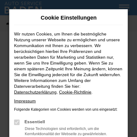
Zum
MENÜ
Hauptinhalt
Cookie Einstellungen
springen
Startseite
Fahrzeug-Showroom
Wir nutzen Cookies, um Ihnen die bestmögliche
Nutzung unserer Webseite zu ermöglichen und unsere
Kommunikation mit Ihnen zu verbessern. Wir
Fehler: Network Error
berücksichtigen hierbei Ihre Präferenzen und
verarbeiten Daten für Marketing und Statistiken nur,
wenn Sie uns Ihre Einwilligung geben. Wenn Sie zu
Beim Laden ist ein Fehler aufgetreten.
einem späteren Zeitpunkt Ihre Meinung ändern, können
Hier sind ein paar Tipps, die dir helfen können:
Sie die Einwilligung jederzeit für die Zukunft widerrufen.
Weitere Informationen zum Umfang der
Überprüfe deine Firewall und deine
Datenverarbeitung finden Sie hier:
Internetverbindung.
Datenschutzerklärung
,
Cookie-Richtlinie
.
Laden andere Webseiten, zum Beispiel deine
Impressum
Suchmaschine?
Folgende Kategorien von Cookies werden von uns eingesetzt:
Prüfe deine Browsererweiterungen.
Manche Erweiterungen, wie Werbeblocker,
Essentiell
können das Laden bestimmter Seiten
Diese Technologien sind erforderlich, um die
verhindern. Funktioniert die Seite in einem
Kernfunktionalität der Webseite zu gewährleisten.