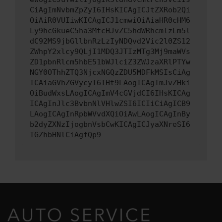
CiAgImNvbmZpZyI6IHsKICAgICJtZXRob2Qi
OiAiR0VUIiwKICAgICJ1cmwiOiAiaHR0cHM6
Ly9hcGkueC5ha3MtcHJvZC5hdWRhcmlzLm5l
dC92MS9jbGllbnRzLzIyNDQvd2Vic2l0ZS12
ZWhpY2xlcy9QLjI1MDQ3JTIzMTg3Mj9maWVs
ZD1pbnRlcm5hbE51bWJlciZ3ZWJzaXRlPTYw
NGY0OThhZTQ3NjcxNGQzZDU5MDFkMSIsCiAg
ICAiaGVhZGVycyI6IHt9LAogICAgImJvZHki
OiBudWxsLAogICAgImV4cGVjdCI6IHsKICAg
ICAgInJlc3BvbnNlVHlwZSI6ICIiCiAgICB9
LAogICAgInRpbWVvdXQiOiAwLAogICAgInBy
b2dyZXNzIjogbnVsbCwKICAgICJyaXNreSI6
IGZhbHNlCiAgfQp9