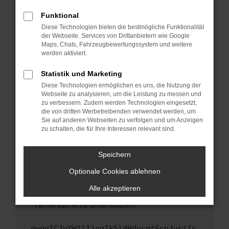
anderen Browser oder in einem privaten
Fenster?
Funktional
Starte dein Gerät neu.
Diese Technologien bieten die bestmögliche Funktionalität
der Webseite. Services von Drittanbietern wie Google
Das kann manchmal helfen, vorübergehende
Maps, Chats, Fahrzeugbewertungssystem und weitere
Probleme zu beheben.
werden aktiviert.
Stelle sicher, dass dein Browser und dein
Statistik und Marketing
Betriebssystem auf dem neuesten Stand
Diese Technologien ermöglichen es uns, die Nutzung der
sind.
Webseite zu analysieren, um die Leistung zu messen und
Veraltete Software birgt nicht nur ein
zu verbessern. Zudem werden Technologien eingesetzt,
Sicherheitsrisiko, sondern kann auch dazu
die von dritten Werbetreibenden verwendet werden, um
führen, dass bestimmte Funktionen nicht mehr
Sie auf anderen Webseiten zu verfolgen und um Anzeigen
zu schalten, die für Ihre Interessen relevant sind.
unterstützt werden.
Wende dich an den Webseitenbetreiber.
Speichern
Wenn du alle oben genannten Schritte versucht
hast, kontaktiere uns bitte. Wir werden
Optionale Cookies ablehnen
versuchen, das Problem zu beheben. Du kannst
Alle akzeptieren
uns diesen Text schicken, um uns bei der
Fehlersuche zu unterstützen:
ewogICJuYW1lIjogIk5ldHdvcmtFcnJvciIs