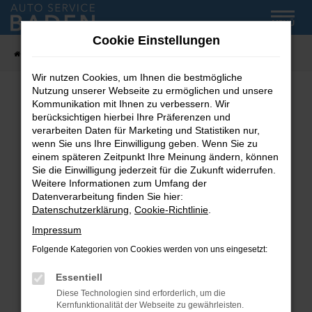
Zum
MENÜ
Hauptinhalt
Cookie Einstellungen
springen
Startseite
Fahrzeug-Showroom
Wir nutzen Cookies, um Ihnen die bestmögliche
Nutzung unserer Webseite zu ermöglichen und unsere
Kommunikation mit Ihnen zu verbessern. Wir
Fehler: Network Error
berücksichtigen hierbei Ihre Präferenzen und
verarbeiten Daten für Marketing und Statistiken nur,
wenn Sie uns Ihre Einwilligung geben. Wenn Sie zu
Beim Laden ist ein Fehler aufgetreten.
einem späteren Zeitpunkt Ihre Meinung ändern, können
Hier sind ein paar Tipps, die dir helfen können:
Sie die Einwilligung jederzeit für die Zukunft widerrufen.
Weitere Informationen zum Umfang der
Überprüfe deine Firewall und deine
Datenverarbeitung finden Sie hier:
Internetverbindung.
Datenschutzerklärung
,
Cookie-Richtlinie
.
Laden andere Webseiten, zum Beispiel deine
Impressum
Suchmaschine?
Folgende Kategorien von Cookies werden von uns eingesetzt:
Prüfe deine Browsererweiterungen.
Manche Erweiterungen, wie Werbeblocker,
Essentiell
können das Laden bestimmter Seiten
Diese Technologien sind erforderlich, um die
verhindern. Funktioniert die Seite in einem
Kernfunktionalität der Webseite zu gewährleisten.