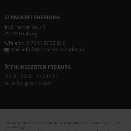
STANDORT FREIBURG
Lörracher Str. 43
79115 Freiburg
Telefon:
0 76 11 37 32 25 0
Mail:
info.fr@autoservicebaden.de
ÖFFNUNGSZEITEN FREIBURG
Mo.-Fr. 07:30 - 17:00 Uhr
Sa. & So. geschlossen
Ehemaliger Neupreis (Unverbindliche Preisempfehlung des Herstellers am Tag der
1
Erstzulassung).