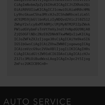
CiAgImNvbmZpZyI6IHsKICAgICJtZXRob2Qi
OiAiR0VUIiwKICAgICJ1cmwiOiAiaHR0cHM6
Ly9hcGkueC5ha3MtcHJvZC5hdWRhcmlzLm5l
dC92MS9jbGllbnRzLzIyNDQvd2Vic2l0ZS12
ZWhpY2xlcy8xMTA0MjclMjMyNTM2P2ZpZWxk
PWludGVybmFsTnVtYmVyJndlYnNpdGU9NjA0
ZjQ5OGFlNDc2NzE0ZDNkNTkwMWQxIiwKICAg
ICJoZWFkZXJzIjoge30sCiAgICAiYm9keSI6
IG51bGwsCiAgICAiZXhwZWN0IjogewogICAg
ICAicmVzcG9uc2VUeXBlIjogIiIKICAgIH0s
CiAgICAidGltZW91dCI6IDAsCiAgICAicHJv
Z3Jlc3MiOiBudWxsLAogICAgInJpc2t5Ijog
ZmFsc2UKICB9Cn0=