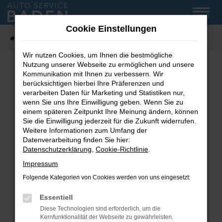
Zum
MENÜ
Hauptinhalt
Cookie Einstellungen
springen
Startseite
Fahrzeug-Showroom
Wir nutzen Cookies, um Ihnen die bestmögliche
Nutzung unserer Webseite zu ermöglichen und unsere
Kommunikation mit Ihnen zu verbessern. Wir
Fehler: Network Error
berücksichtigen hierbei Ihre Präferenzen und
verarbeiten Daten für Marketing und Statistiken nur,
wenn Sie uns Ihre Einwilligung geben. Wenn Sie zu
Beim Laden ist ein Fehler aufgetreten.
einem späteren Zeitpunkt Ihre Meinung ändern, können
Hier sind ein paar Tipps, die dir helfen können:
Sie die Einwilligung jederzeit für die Zukunft widerrufen.
Weitere Informationen zum Umfang der
Überprüfe deine Firewall und deine
Datenverarbeitung finden Sie hier:
Internetverbindung.
Datenschutzerklärung
,
Cookie-Richtlinie
.
Laden andere Webseiten, zum Beispiel deine
Impressum
Suchmaschine?
Folgende Kategorien von Cookies werden von uns eingesetzt:
Prüfe deine Browsererweiterungen.
Manche Erweiterungen, wie Werbeblocker,
Essentiell
können das Laden bestimmter Seiten
Diese Technologien sind erforderlich, um die
verhindern. Funktioniert die Seite in einem
Kernfunktionalität der Webseite zu gewährleisten.