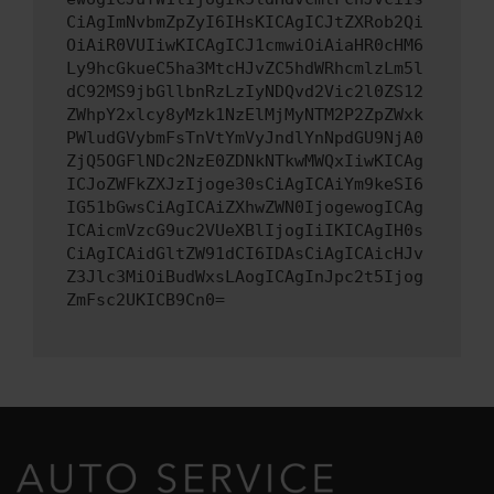
CiAgImNvbmZpZyI6IHsKICAgICJtZXRob2Qi
OiAiR0VUIiwKICAgICJ1cmwiOiAiaHR0cHM6
Ly9hcGkueC5ha3MtcHJvZC5hdWRhcmlzLm5l
dC92MS9jbGllbnRzLzIyNDQvd2Vic2l0ZS12
ZWhpY2xlcy8yMzk1NzElMjMyNTM2P2ZpZWxk
PWludGVybmFsTnVtYmVyJndlYnNpdGU9NjA0
ZjQ5OGFlNDc2NzE0ZDNkNTkwMWQxIiwKICAg
ICJoZWFkZXJzIjoge30sCiAgICAiYm9keSI6
IG51bGwsCiAgICAiZXhwZWN0IjogewogICAg
ICAicmVzcG9uc2VUeXBlIjogIiIKICAgIH0s
CiAgICAidGltZW91dCI6IDAsCiAgICAicHJv
Z3Jlc3MiOiBudWxsLAogICAgInJpc2t5Ijog
ZmFsc2UKICB9Cn0=