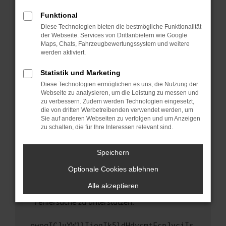
anderen Browser oder in einem privaten
Fenster?
Funktional
Starte dein Gerät neu.
Diese Technologien bieten die bestmögliche Funktionalität
der Webseite. Services von Drittanbietern wie Google
Das kann manchmal helfen, vorübergehende
Maps, Chats, Fahrzeugbewertungssystem und weitere
Probleme zu beheben.
werden aktiviert.
Stelle sicher, dass dein Browser und dein
Statistik und Marketing
Betriebssystem auf dem neuesten Stand
Diese Technologien ermöglichen es uns, die Nutzung der
sind.
Webseite zu analysieren, um die Leistung zu messen und
Veraltete Software birgt nicht nur ein
zu verbessern. Zudem werden Technologien eingesetzt,
Sicherheitsrisiko, sondern kann auch dazu
die von dritten Werbetreibenden verwendet werden, um
führen, dass bestimmte Funktionen nicht mehr
Sie auf anderen Webseiten zu verfolgen und um Anzeigen
zu schalten, die für Ihre Interessen relevant sind.
unterstützt werden.
Wende dich an den Webseitenbetreiber.
Speichern
Wenn du alle oben genannten Schritte versucht
hast, kontaktiere uns bitte. Wir werden
Optionale Cookies ablehnen
versuchen, das Problem zu beheben. Du kannst
Alle akzeptieren
uns diesen Text schicken, um uns bei der
Fehlersuche zu unterstützen:
ewogICJuYW1lIjogIk5ldHdvcmtFcnJvciIs