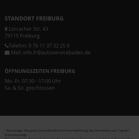
STANDORT FREIBURG
Lörracher Str. 43
79115 Freiburg
Telefon:
0 76 11 37 32 25 0
Mail:
info.fr@autoservicebaden.de
ÖFFNUNGSZEITEN FREIBURG
Mo.-Fr. 07:30 - 17:00 Uhr
Sa. & So. geschlossen
Ehemaliger Neupreis (Unverbindliche Preisempfehlung des Herstellers am Tag der
1
Erstzulassung).