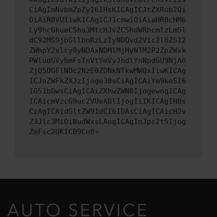
CiAgImNvbmZpZyI6IHsKICAgICJtZXRob2Qi
OiAiR0VUIiwKICAgICJ1cmwiOiAiaHR0cHM6
Ly9hcGkueC5ha3MtcHJvZC5hdWRhcmlzLm5l
dC92MS9jbGllbnRzLzIyNDQvd2Vic2l0ZS12
ZWhpY2xlcy8yNDAxNDMlMjMyNTM2P2ZpZWxk
PWludGVybmFsTnVtYmVyJndlYnNpdGU9NjA0
ZjQ5OGFlNDc2NzE0ZDNkNTkwMWQxIiwKICAg
ICJoZWFkZXJzIjoge30sCiAgICAiYm9keSI6
IG51bGwsCiAgICAiZXhwZWN0IjogewogICAg
ICAicmVzcG9uc2VUeXBlIjogIiIKICAgIH0s
CiAgICAidGltZW91dCI6IDAsCiAgICAicHJv
Z3Jlc3MiOiBudWxsLAogICAgInJpc2t5Ijog
ZmFsc2UKICB9Cn0=