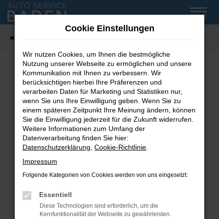
Zum
MENÜ
Hauptinhalt
Cookie Einstellungen
springen
Startseite
Fahrzeug-Showroom
Wir nutzen Cookies, um Ihnen die bestmögliche
Nutzung unserer Webseite zu ermöglichen und unsere
Kommunikation mit Ihnen zu verbessern. Wir
Fehler: Network Error
berücksichtigen hierbei Ihre Präferenzen und
verarbeiten Daten für Marketing und Statistiken nur,
wenn Sie uns Ihre Einwilligung geben. Wenn Sie zu
Beim Laden ist ein Fehler aufgetreten.
einem späteren Zeitpunkt Ihre Meinung ändern, können
Hier sind ein paar Tipps, die dir helfen können:
Sie die Einwilligung jederzeit für die Zukunft widerrufen.
Weitere Informationen zum Umfang der
Überprüfe deine Firewall und deine
Datenverarbeitung finden Sie hier:
Internetverbindung.
Datenschutzerklärung
,
Cookie-Richtlinie
.
Laden andere Webseiten, zum Beispiel deine
Impressum
Suchmaschine?
Folgende Kategorien von Cookies werden von uns eingesetzt:
Prüfe deine Browsererweiterungen.
Manche Erweiterungen, wie Werbeblocker,
Essentiell
können das Laden bestimmter Seiten
Diese Technologien sind erforderlich, um die
verhindern. Funktioniert die Seite in einem
Kernfunktionalität der Webseite zu gewährleisten.