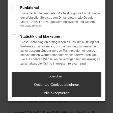
anderen Browser oder in einem privaten
Fenster?
Funktional
Starte dein Gerät neu.
Diese Technologien bieten die bestmögliche Funktionalität
der Webseite. Services von Drittanbietern wie Google
Das kann manchmal helfen, vorübergehende
Maps, Chats, Fahrzeugbewertungssystem und weitere
Probleme zu beheben.
werden aktiviert.
Stelle sicher, dass dein Browser und dein
Statistik und Marketing
Betriebssystem auf dem neuesten Stand
Diese Technologien ermöglichen es uns, die Nutzung der
sind.
Webseite zu analysieren, um die Leistung zu messen und
Veraltete Software birgt nicht nur ein
zu verbessern. Zudem werden Technologien eingesetzt,
Sicherheitsrisiko, sondern kann auch dazu
die von dritten Werbetreibenden verwendet werden, um
führen, dass bestimmte Funktionen nicht mehr
Sie auf anderen Webseiten zu verfolgen und um Anzeigen
zu schalten, die für Ihre Interessen relevant sind.
unterstützt werden.
Wende dich an den Webseitenbetreiber.
Speichern
Wenn du alle oben genannten Schritte versucht
hast, kontaktiere uns bitte. Wir werden
Optionale Cookies ablehnen
versuchen, das Problem zu beheben. Du kannst
Alle akzeptieren
uns diesen Text schicken, um uns bei der
Fehlersuche zu unterstützen:
ewogICJuYW1lIjogIk5ldHdvcmtFcnJvciIs