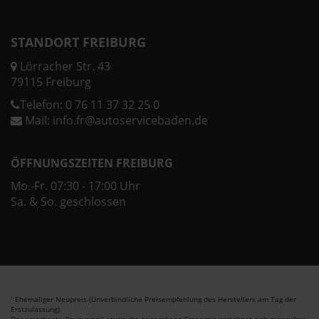
STANDORT FREIBURG
Lörracher Str. 43
79115 Freiburg
Telefon:
0 76 11 37 32 25 0
Mail:
info.fr@autoservicebaden.de
ÖFFNUNGSZEITEN FREIBURG
Mo.-Fr. 07:30 - 17:00 Uhr
Sa. & So. geschlossen
Ehemaliger Neupreis (Unverbindliche Preisempfehlung des Herstellers am Tag der
1
Erstzulassung).