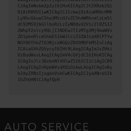
CiAgImNvbmZpZyI6IHsKICAgICJtZXRob2Qi
OiAiR0VUIiwKICAgICJ1cmwiOiAiaHR0cHM6
Ly9hcGkueC5ha3MtcHJvZC5hdWRhcmlzLm5l
dC92MS9jbGllbnRzLzIyNDQvd2Vic2l0ZS12
ZWhpY2xlcy9QLjI1NDEwJTIzMTg3Mj9maWVs
ZD1pbnRlcm5hbE51bWJlciZ3ZWJzaXRlPTYw
NGY0OThhZTQ3NjcxNGQzZDU5MDFkMSIsCiAg
ICAiaGVhZGVycyI6IHt9LAogICAgImJvZHki
OiBudWxsLAogICAgImV4cGVjdCI6IHsKICAg
ICAgInJlc3BvbnNlVHlwZSI6ICIiCiAgICB9
LAogICAgInRpbWVvdXQiOiAwLAogICAgInBy
b2dyZXNzIjogbnVsbCwKICAgICJyaXNreSI6
IGZhbHNlCiAgfQp9