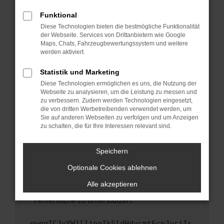
anderen Browser oder in einem privaten
Fenster?
Funktional
Starte dein Gerät neu.
Diese Technologien bieten die bestmögliche Funktionalität
der Webseite. Services von Drittanbietern wie Google
Das kann manchmal helfen, vorübergehende
Maps, Chats, Fahrzeugbewertungssystem und weitere
Probleme zu beheben.
werden aktiviert.
Stelle sicher, dass dein Browser und dein
Statistik und Marketing
Betriebssystem auf dem neuesten Stand
Diese Technologien ermöglichen es uns, die Nutzung der
sind.
Webseite zu analysieren, um die Leistung zu messen und
Veraltete Software birgt nicht nur ein
zu verbessern. Zudem werden Technologien eingesetzt,
Sicherheitsrisiko, sondern kann auch dazu
die von dritten Werbetreibenden verwendet werden, um
führen, dass bestimmte Funktionen nicht mehr
Sie auf anderen Webseiten zu verfolgen und um Anzeigen
zu schalten, die für Ihre Interessen relevant sind.
unterstützt werden.
Wende dich an den Webseitenbetreiber.
Speichern
Wenn du alle oben genannten Schritte versucht
hast, kontaktiere uns bitte. Wir werden
Optionale Cookies ablehnen
versuchen, das Problem zu beheben. Du kannst
Alle akzeptieren
uns diesen Text schicken, um uns bei der
Fehlersuche zu unterstützen:
ewogICJuYW1lIjogIk5ldHdvcmtFcnJvciIs