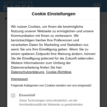
Zum
MENÜ
Hauptinhalt
Cookie Einstellungen
springen
Startseite
Fahrzeug-Showroom
Wir nutzen Cookies, um Ihnen die bestmögliche
Nutzung unserer Webseite zu ermöglichen und unsere
Kommunikation mit Ihnen zu verbessern. Wir
Fehler: Network Error
berücksichtigen hierbei Ihre Präferenzen und
verarbeiten Daten für Marketing und Statistiken nur,
wenn Sie uns Ihre Einwilligung geben. Wenn Sie zu
Beim Laden ist ein Fehler aufgetreten.
einem späteren Zeitpunkt Ihre Meinung ändern, können
Hier sind ein paar Tipps, die dir helfen können:
Sie die Einwilligung jederzeit für die Zukunft widerrufen.
Weitere Informationen zum Umfang der
Überprüfe deine Firewall und deine
Datenverarbeitung finden Sie hier:
Internetverbindung.
Datenschutzerklärung
,
Cookie-Richtlinie
.
Laden andere Webseiten, zum Beispiel deine
Impressum
Suchmaschine?
Folgende Kategorien von Cookies werden von uns eingesetzt:
Prüfe deine Browsererweiterungen.
Manche Erweiterungen, wie Werbeblocker,
Essentiell
können das Laden bestimmter Seiten
Diese Technologien sind erforderlich, um die
verhindern. Funktioniert die Seite in einem
Kernfunktionalität der Webseite zu gewährleisten.