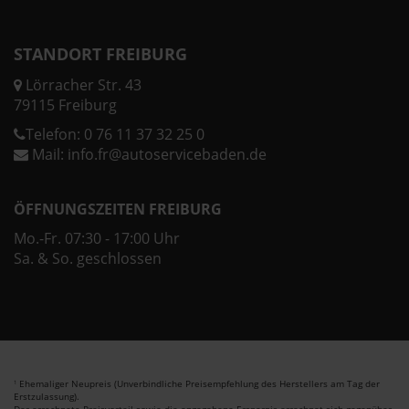
STANDORT FREIBURG
Lörracher Str. 43
79115 Freiburg
Telefon:
0 76 11 37 32 25 0
Mail:
info.fr@autoservicebaden.de
ÖFFNUNGSZEITEN FREIBURG
Mo.-Fr. 07:30 - 17:00 Uhr
Sa. & So. geschlossen
Ehemaliger Neupreis (Unverbindliche Preisempfehlung des Herstellers am Tag der
1
Erstzulassung).