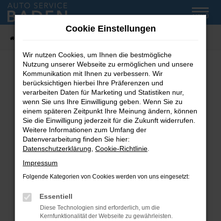
Zum
MENÜ
Hauptinhalt
Cookie Einstellungen
springen
Startseite
Fahrzeug-Showroom
Wir nutzen Cookies, um Ihnen die bestmögliche
Nutzung unserer Webseite zu ermöglichen und unsere
Kommunikation mit Ihnen zu verbessern. Wir
Fehler: Network Error
berücksichtigen hierbei Ihre Präferenzen und
verarbeiten Daten für Marketing und Statistiken nur,
wenn Sie uns Ihre Einwilligung geben. Wenn Sie zu
Beim Laden ist ein Fehler aufgetreten.
einem späteren Zeitpunkt Ihre Meinung ändern, können
Hier sind ein paar Tipps, die dir helfen können:
Sie die Einwilligung jederzeit für die Zukunft widerrufen.
Weitere Informationen zum Umfang der
Überprüfe deine Firewall und deine
Datenverarbeitung finden Sie hier:
Internetverbindung.
Datenschutzerklärung
,
Cookie-Richtlinie
.
Laden andere Webseiten, zum Beispiel deine
Impressum
Suchmaschine?
Folgende Kategorien von Cookies werden von uns eingesetzt:
Prüfe deine Browsererweiterungen.
Manche Erweiterungen, wie Werbeblocker,
Essentiell
können das Laden bestimmter Seiten
Diese Technologien sind erforderlich, um die
verhindern. Funktioniert die Seite in einem
Kernfunktionalität der Webseite zu gewährleisten.