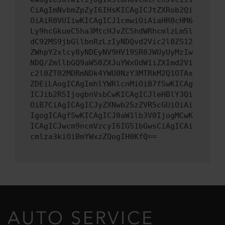
CiAgImNvbmZpZyI6IHsKICAgICJtZXRob2Qi
OiAiR0VUIiwKICAgICJ1cmwiOiAiaHR0cHM6
Ly9hcGkueC5ha3MtcHJvZC5hdWRhcmlzLm5l
dC92MS9jbGllbnRzLzIyNDQvd2Vic2l0ZS12
ZWhpY2xlcy8yNDEyNV9HV19SR0JWUyUyMzIw
NDQ/ZmllbGQ9aW50ZXJuYWxOdW1iZXImd2Vi
c2l0ZT02MDRmNDk4YWU0NzY3MTRkM2Q1OTAx
ZDEiLAogICAgImhlYWRlcnMiOiB7fSwKICAg
ICJib2R5IjogbnVsbCwKICAgICJleHBlY3Qi
OiB7CiAgICAgICJyZXNwb25zZVR5cGUiOiAi
IgogICAgfSwKICAgICJ0aW1lb3V0IjogMCwK
ICAgICJwcm9ncmVzcyI6IG51bGwsCiAgICAi
cmlza3kiOiBmYWxzZQogIH0KfQ==