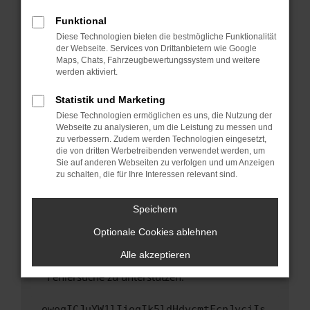
anderen Browser oder in einem privaten
Fenster?
Funktional
Starte dein Gerät neu.
Diese Technologien bieten die bestmögliche Funktionalität
der Webseite. Services von Drittanbietern wie Google
Das kann manchmal helfen, vorübergehende
Maps, Chats, Fahrzeugbewertungssystem und weitere
Probleme zu beheben.
werden aktiviert.
Stelle sicher, dass dein Browser und dein
Statistik und Marketing
Betriebssystem auf dem neuesten Stand
Diese Technologien ermöglichen es uns, die Nutzung der
sind.
Webseite zu analysieren, um die Leistung zu messen und
Veraltete Software birgt nicht nur ein
zu verbessern. Zudem werden Technologien eingesetzt,
Sicherheitsrisiko, sondern kann auch dazu
die von dritten Werbetreibenden verwendet werden, um
führen, dass bestimmte Funktionen nicht mehr
Sie auf anderen Webseiten zu verfolgen und um Anzeigen
zu schalten, die für Ihre Interessen relevant sind.
unterstützt werden.
Wende dich an den Webseitenbetreiber.
Speichern
Wenn du alle oben genannten Schritte versucht
hast, kontaktiere uns bitte. Wir werden
Optionale Cookies ablehnen
versuchen, das Problem zu beheben. Du kannst
Alle akzeptieren
uns diesen Text schicken, um uns bei der
Fehlersuche zu unterstützen:
ewogICJuYW1lIjogIk5ldHdvcmtFcnJvciIs