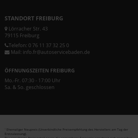
STANDORT FREIBURG
Lörracher Str. 43
79115 Freiburg
Telefon:
0 76 11 37 32 25 0
Mail:
info.fr@autoservicebaden.de
ÖFFNUNGSZEITEN FREIBURG
Mo.-Fr. 07:30 - 17:00 Uhr
Sa. & So. geschlossen
Ehemaliger Neupreis (Unverbindliche Preisempfehlung des Herstellers am Tag der
1
Erstzulassung).