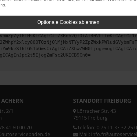
on dritten Werbetreibenden verwendet werden, um Sie auf anderen Webseiten zu ve
ind.
ontaktiere uns bitte. Wir werden versuchen, das Problem zu behe
Optionale Cookies ablehnen
vbmZpZyI6IHsKICAgICJtZXRob2QiOiAiR0VUIiwKICAgICJ1
2ZWhpY2xlcy80OTQzNjQlMjMxNTYyP2ZpZWxkPWludGVybmFs
iYm9keSI6IG51bGwsCiAgICAiZXhwZWN0IjogewogICAgICAi
gICAgInJpc2t5IjogZmFsc2UKICB9Cn0=
 ACHERN
STANDORT FREIBURG
r. 2/1
Lörracher Str. 43
n
79115 Freiburg
78 41 60 00-70
Telefon:
0 76 11 37 32 25 0
@autoservicebaden.de
Mail:
info.fr@autoservic