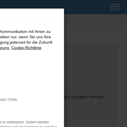
MENÜ
 Kommunikation mit Ihnen zu
stiken nur, wenn Sie uns Ihre
ung jederzeit für die Zukunft
ärung
,
Cookie-Richtlinie
.
inem anderen Browser oder in einem privaten Fenster?
Maps, Chats,
nd zu verbessern. Zudem werden
ht mehr unterstützt werden.