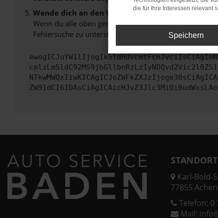
Technologien eingesetzt, die v
die für Ihre Interessen relevant s
Wende dich an den Webseitenbetreiber.
Wenn du alle oben genannten Schritte versucht hast, k
Fehlersuche zu unterstützen:
Speichern
ewogICJuYW1lIjogIk5ldHdvcmtFcnJvciIsCiAgImN
cmlzLm5ldC92MS9jbGllbnRzLzIyNDQvd2Vic2l0ZS1
NTkwMWQxIiwKICAgICJoZWFkZXJzIjoge30sCiAgICA
ZW91dCI6IDAsCiAgICAicHJvZ3Jlc3MiOiBudWxsLAo
STANDORT
Karl-Bold-St
77855 Acher
Telefon:
0 
Mail:
info