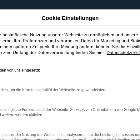
Cookie Einstellungen
ie bestmögliche Nutzung unserer Webseite zu ermöglichen und unsere
hierbei Ihre Präferenzen und verarbeiten Daten für Marketing und Stati
einem späteren Zeitpunkt Ihre Meinung ändern, können Sie die Einwillig
en zum Umfang der Datenverarbeitung finden Sie hier:
Datenschutzerkl
en von uns eingesetzt:
indung.
hine?
rlich, um die Kernfunktionalität der Webseite zu gewährleisten.
aden bestimmter Seiten verhindern. Funktioniert die Seite in e
estmögliche Funktionalität der Webseite. Services von Drittanbietern wie Google 
eitere werden aktiviert.
 zu beheben.
bssystem auf dem neuesten Stand sind.
 es uns, die Nutzung der Webseite zu analysieren, um die Leistung zu messen u
ko, sondern kann auch dazu führen, dass bestimmte Funktionen nic