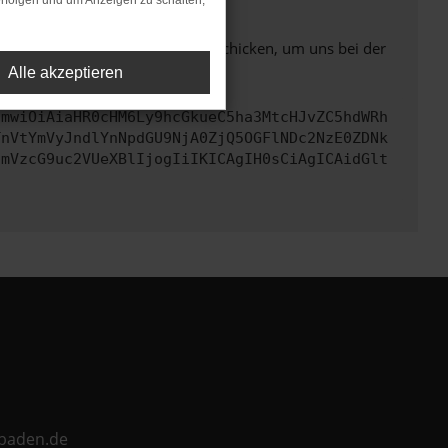
rfolgen und um Anzeigen zu schalten,
ben. Du kannst uns diesen Text schicken, um uns bei der
Alle akzeptieren
cmwiOiAiaHR0cHM6Ly9hcGkueC5ha3MtcHJvZC5hdWRh
TnVtYmVyJndlYnNpdGU9NjA0ZjQ5OGFlNDc2NzE0ZDNk
cmVzcG9uc2VUeXBlIjogIiIKICAgIH0sCiAgICAidGlt
ebaden.de