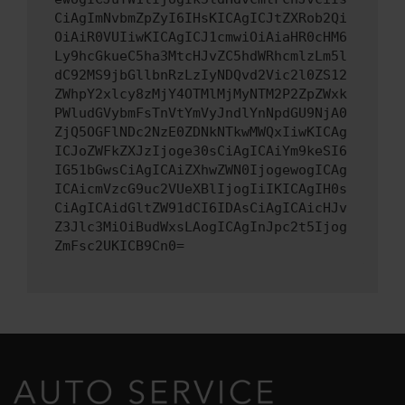
CiAgImNvbmZpZyI6IHsKICAgICJtZXRob2Qi
OiAiR0VUIiwKICAgICJ1cmwiOiAiaHR0cHM6
Ly9hcGkueC5ha3MtcHJvZC5hdWRhcmlzLm5l
dC92MS9jbGllbnRzLzIyNDQvd2Vic2l0ZS12
ZWhpY2xlcy8zMjY4OTMlMjMyNTM2P2ZpZWxk
PWludGVybmFsTnVtYmVyJndlYnNpdGU9NjA0
ZjQ5OGFlNDc2NzE0ZDNkNTkwMWQxIiwKICAg
ICJoZWFkZXJzIjoge30sCiAgICAiYm9keSI6
IG51bGwsCiAgICAiZXhwZWN0IjogewogICAg
ICAicmVzcG9uc2VUeXBlIjogIiIKICAgIH0s
CiAgICAidGltZW91dCI6IDAsCiAgICAicHJv
Z3Jlc3MiOiBudWxsLAogICAgInJpc2t5Ijog
ZmFsc2UKICB9Cn0=