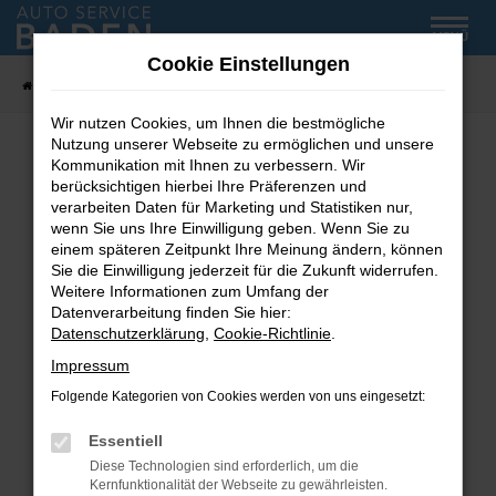
Zum
MENÜ
Hauptinhalt
Cookie Einstellungen
springen
Startseite
Fahrzeug-Showroom
Wir nutzen Cookies, um Ihnen die bestmögliche
Nutzung unserer Webseite zu ermöglichen und unsere
Kommunikation mit Ihnen zu verbessern. Wir
Fehler: Network Error
berücksichtigen hierbei Ihre Präferenzen und
verarbeiten Daten für Marketing und Statistiken nur,
wenn Sie uns Ihre Einwilligung geben. Wenn Sie zu
Beim Laden ist ein Fehler aufgetreten.
einem späteren Zeitpunkt Ihre Meinung ändern, können
Hier sind ein paar Tipps, die dir helfen können:
Sie die Einwilligung jederzeit für die Zukunft widerrufen.
Weitere Informationen zum Umfang der
Überprüfe deine Firewall und deine
Datenverarbeitung finden Sie hier:
Internetverbindung.
Datenschutzerklärung
,
Cookie-Richtlinie
.
Laden andere Webseiten, zum Beispiel deine
Impressum
Suchmaschine?
Folgende Kategorien von Cookies werden von uns eingesetzt:
Prüfe deine Browsererweiterungen.
Manche Erweiterungen, wie Werbeblocker,
Essentiell
können das Laden bestimmter Seiten
Diese Technologien sind erforderlich, um die
verhindern. Funktioniert die Seite in einem
Kernfunktionalität der Webseite zu gewährleisten.