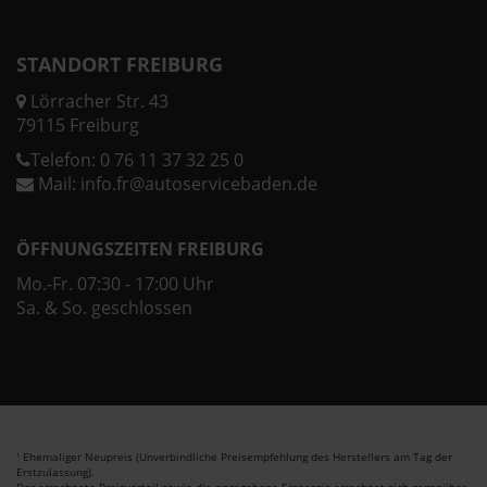
STANDORT FREIBURG
Lörracher Str. 43
79115 Freiburg
Telefon:
0 76 11 37 32 25 0
Mail:
info.fr@autoservicebaden.de
ÖFFNUNGSZEITEN FREIBURG
Mo.-Fr. 07:30 - 17:00 Uhr
Sa. & So. geschlossen
Ehemaliger Neupreis (Unverbindliche Preisempfehlung des Herstellers am Tag der
1
Erstzulassung).