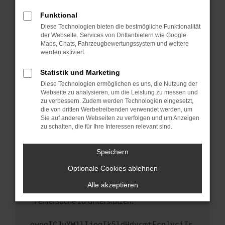
anderen Browser oder in einem privaten
Fenster?
Funktional
Starte dein Gerät neu.
Diese Technologien bieten die bestmögliche Funktionalität
der Webseite. Services von Drittanbietern wie Google
Das kann manchmal helfen, vorübergehende
Maps, Chats, Fahrzeugbewertungssystem und weitere
Probleme zu beheben.
werden aktiviert.
Stelle sicher, dass dein Browser und dein
Statistik und Marketing
Betriebssystem auf dem neuesten Stand
Diese Technologien ermöglichen es uns, die Nutzung der
sind.
Webseite zu analysieren, um die Leistung zu messen und
Veraltete Software birgt nicht nur ein
zu verbessern. Zudem werden Technologien eingesetzt,
Sicherheitsrisiko, sondern kann auch dazu
die von dritten Werbetreibenden verwendet werden, um
führen, dass bestimmte Funktionen nicht mehr
Sie auf anderen Webseiten zu verfolgen und um Anzeigen
zu schalten, die für Ihre Interessen relevant sind.
unterstützt werden.
Wende dich an den Webseitenbetreiber.
Speichern
Wenn du alle oben genannten Schritte versucht
hast, kontaktiere uns bitte. Wir werden
Optionale Cookies ablehnen
versuchen, das Problem zu beheben. Du kannst
Alle akzeptieren
uns diesen Text schicken, um uns bei der
Fehlersuche zu unterstützen:
ewogICJuYW1lIjogIk5ldHdvcmtFcnJvciIs