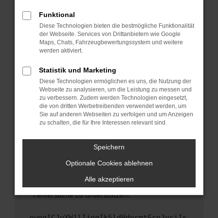
anderen Browser oder in einem privaten
Fenster?
Funktional
Starte dein Gerät neu.
Diese Technologien bieten die bestmögliche Funktionalität
der Webseite. Services von Drittanbietern wie Google
Das kann manchmal helfen, vorübergehende
Maps, Chats, Fahrzeugbewertungssystem und weitere
Probleme zu beheben.
werden aktiviert.
Stelle sicher, dass dein Browser und dein
Statistik und Marketing
Betriebssystem auf dem neuesten Stand
Diese Technologien ermöglichen es uns, die Nutzung der
sind.
Webseite zu analysieren, um die Leistung zu messen und
Veraltete Software birgt nicht nur ein
zu verbessern. Zudem werden Technologien eingesetzt,
Sicherheitsrisiko, sondern kann auch dazu
die von dritten Werbetreibenden verwendet werden, um
führen, dass bestimmte Funktionen nicht mehr
Sie auf anderen Webseiten zu verfolgen und um Anzeigen
zu schalten, die für Ihre Interessen relevant sind.
unterstützt werden.
Wende dich an den Webseitenbetreiber.
Speichern
Wenn du alle oben genannten Schritte versucht
hast, kontaktiere uns bitte. Wir werden
Optionale Cookies ablehnen
versuchen, das Problem zu beheben. Du kannst
Alle akzeptieren
uns diesen Text schicken, um uns bei der
Fehlersuche zu unterstützen:
ewogICJuYW1lIjogIk5ldHdvcmtFcnJvciIs