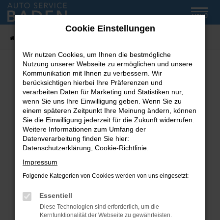
Zum
MENÜ
Hauptinhalt
Cookie Einstellungen
springen
Startseite
Fahrzeug-Showroom
Wir nutzen Cookies, um Ihnen die bestmögliche
Nutzung unserer Webseite zu ermöglichen und unsere
Kommunikation mit Ihnen zu verbessern. Wir
Fehler: Network Error
berücksichtigen hierbei Ihre Präferenzen und
verarbeiten Daten für Marketing und Statistiken nur,
wenn Sie uns Ihre Einwilligung geben. Wenn Sie zu
Beim Laden ist ein Fehler aufgetreten.
einem späteren Zeitpunkt Ihre Meinung ändern, können
Hier sind ein paar Tipps, die dir helfen können:
Sie die Einwilligung jederzeit für die Zukunft widerrufen.
Weitere Informationen zum Umfang der
Überprüfe deine Firewall und deine
Datenverarbeitung finden Sie hier:
Internetverbindung.
Datenschutzerklärung
,
Cookie-Richtlinie
.
Laden andere Webseiten, zum Beispiel deine
Impressum
Suchmaschine?
Folgende Kategorien von Cookies werden von uns eingesetzt:
Prüfe deine Browsererweiterungen.
Manche Erweiterungen, wie Werbeblocker,
Essentiell
können das Laden bestimmter Seiten
Diese Technologien sind erforderlich, um die
verhindern. Funktioniert die Seite in einem
Kernfunktionalität der Webseite zu gewährleisten.