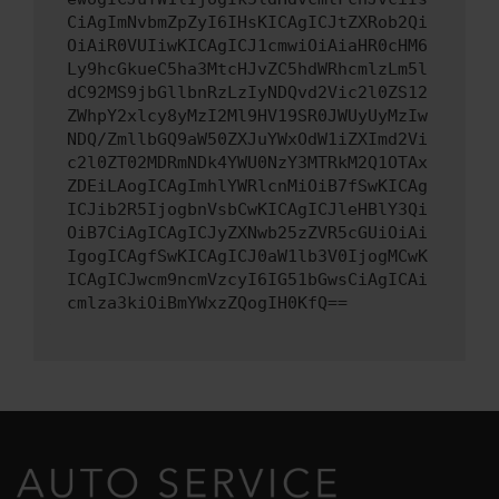
CiAgImNvbmZpZyI6IHsKICAgICJtZXRob2Qi
OiAiR0VUIiwKICAgICJ1cmwiOiAiaHR0cHM6
Ly9hcGkueC5ha3MtcHJvZC5hdWRhcmlzLm5l
dC92MS9jbGllbnRzLzIyNDQvd2Vic2l0ZS12
ZWhpY2xlcy8yMzI2Ml9HV19SR0JWUyUyMzIw
NDQ/ZmllbGQ9aW50ZXJuYWxOdW1iZXImd2Vi
c2l0ZT02MDRmNDk4YWU0NzY3MTRkM2Q1OTAx
ZDEiLAogICAgImhlYWRlcnMiOiB7fSwKICAg
ICJib2R5IjogbnVsbCwKICAgICJleHBlY3Qi
OiB7CiAgICAgICJyZXNwb25zZVR5cGUiOiAi
IgogICAgfSwKICAgICJ0aW1lb3V0IjogMCwK
ICAgICJwcm9ncmVzcyI6IG51bGwsCiAgICAi
cmlza3kiOiBmYWxzZQogIH0KfQ==