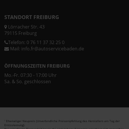
STANDORT FREIBURG
Lörracher Str. 43
79115 Freiburg
Telefon:
0 76 11 37 32 25 0
Mail:
info.fr@autoservicebaden.de
ÖFFNUNGSZEITEN FREIBURG
Mo.-Fr. 07:30 - 17:00 Uhr
Sa. & So. geschlossen
Ehemaliger Neupreis (Unverbindliche Preisempfehlung des Herstellers am Tag der
1
Erstzulassung).