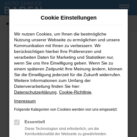
Zum
MENÜ
Hauptinhalt
Cookie Einstellungen
springen
Startseite
Fahrzeug-Showroom
Wir nutzen Cookies, um Ihnen die bestmögliche
Nutzung unserer Webseite zu ermöglichen und unsere
Kommunikation mit Ihnen zu verbessern. Wir
Fehler: Network Error
berücksichtigen hierbei Ihre Präferenzen und
verarbeiten Daten für Marketing und Statistiken nur,
wenn Sie uns Ihre Einwilligung geben. Wenn Sie zu
Beim Laden ist ein Fehler aufgetreten.
einem späteren Zeitpunkt Ihre Meinung ändern, können
Hier sind ein paar Tipps, die dir helfen können:
Sie die Einwilligung jederzeit für die Zukunft widerrufen.
Weitere Informationen zum Umfang der
Überprüfe deine Firewall und deine
Datenverarbeitung finden Sie hier:
Internetverbindung.
Datenschutzerklärung
,
Cookie-Richtlinie
.
Laden andere Webseiten, zum Beispiel deine
Impressum
Suchmaschine?
Folgende Kategorien von Cookies werden von uns eingesetzt:
Prüfe deine Browsererweiterungen.
Manche Erweiterungen, wie Werbeblocker,
Essentiell
können das Laden bestimmter Seiten
Diese Technologien sind erforderlich, um die
verhindern. Funktioniert die Seite in einem
Kernfunktionalität der Webseite zu gewährleisten.