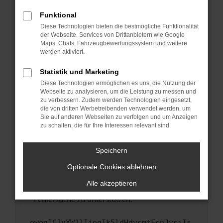
anderen Browser oder in einem privaten
Fenster?
Funktional
Starte dein Gerät neu.
Diese Technologien bieten die bestmögliche Funktionalität
der Webseite. Services von Drittanbietern wie Google
Das kann manchmal helfen, vorübergehende
Maps, Chats, Fahrzeugbewertungssystem und weitere
Probleme zu beheben.
werden aktiviert.
Stelle sicher, dass dein Browser und dein
Statistik und Marketing
Betriebssystem auf dem neuesten Stand
Diese Technologien ermöglichen es uns, die Nutzung der
sind.
Webseite zu analysieren, um die Leistung zu messen und
Veraltete Software birgt nicht nur ein
zu verbessern. Zudem werden Technologien eingesetzt,
Sicherheitsrisiko, sondern kann auch dazu
die von dritten Werbetreibenden verwendet werden, um
führen, dass bestimmte Funktionen nicht mehr
Sie auf anderen Webseiten zu verfolgen und um Anzeigen
zu schalten, die für Ihre Interessen relevant sind.
unterstützt werden.
Wende dich an den Webseitenbetreiber.
Speichern
Wenn du alle oben genannten Schritte versucht
hast, kontaktiere uns bitte. Wir werden
Optionale Cookies ablehnen
versuchen, das Problem zu beheben. Du kannst
Alle akzeptieren
uns diesen Text schicken, um uns bei der
Fehlersuche zu unterstützen:
ewogICJuYW1lIjogIk5ldHdvcmtFcnJvciIs