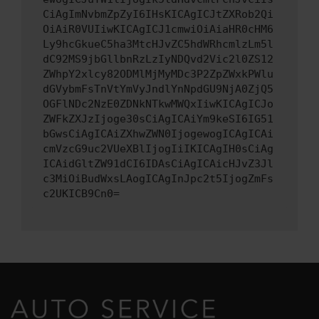
CiAgImNvbmZpZyI6IHsKICAgICJtZXRob2Qi
OiAiR0VUIiwKICAgICJ1cmwiOiAiaHR0cHM6
Ly9hcGkueC5ha3MtcHJvZC5hdWRhcmlzLm5l
dC92MS9jbGllbnRzLzIyNDQvd2Vic2l0ZS12
ZWhpY2xlcy82ODMlMjMyMDc3P2ZpZWxkPWlu
dGVybmFsTnVtYmVyJndlYnNpdGU9NjA0ZjQ5
OGFlNDc2NzE0ZDNkNTkwMWQxIiwKICAgICJo
ZWFkZXJzIjoge30sCiAgICAiYm9keSI6IG51
bGwsCiAgICAiZXhwZWN0IjogewogICAgICAi
cmVzcG9uc2VUeXBlIjogIiIKICAgIH0sCiAg
ICAidGltZW91dCI6IDAsCiAgICAicHJvZ3Jl
c3MiOiBudWxsLAogICAgInJpc2t5IjogZmFs
c2UKICB9Cn0=