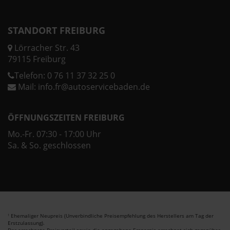
STANDORT FREIBURG
Lörracher Str. 43
79115 Freiburg
Telefon:
0 76 11 37 32 25 0
Mail:
info.fr@autoservicebaden.de
ÖFFNUNGSZEITEN FREIBURG
Mo.-Fr. 07:30 - 17:00 Uhr
Sa. & So. geschlossen
Ehemaliger Neupreis (Unverbindliche Preisempfehlung des Herstellers am Tag der
1
Erstzulassung).