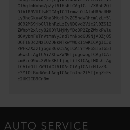
CiAgImNvbmZpZyI6IHsKICAgICJtZXRob2Qi
OiAiR0VUIiwKICAgICJ1cmwiOiAiaHR0cHM6
Ly9hcGkueC5ha3MtcHJvZC5hdWRhcmlzLm5l
dC92MS9jbGllbnRzLzIyNDQvd2Vic2l0ZS12
ZWhpY2xlcy82ODYlMjMyMDc3P2ZpZWxkPWlu
dGVybmFsTnVtYmVyJndlYnNpdGU9NjA0ZjQ5
OGFlNDc2NzE0ZDNkNTkwMWQxIiwKICAgICJo
ZWFkZXJzIjoge30sCiAgICAiYm9keSI6IG51
bGwsCiAgICAiZXhwZWN0IjogewogICAgICAi
cmVzcG9uc2VUeXBlIjogIiIKICAgIH0sCiAg
ICAidGltZW91dCI6IDAsCiAgICAicHJvZ3Jl
c3MiOiBudWxsLAogICAgInJpc2t5IjogZmFs
c2UKICB9Cn0=