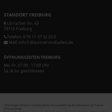
STANDORT FREIBURG
Lörracher Str. 43
79115 Freiburg
Telefon:
0 76 11 37 32 25 0
Mail:
info.fr@autoservicebaden.de
ÖFFNUNGSZEITEN FREIBURG
Mo.-Fr. 07:30 - 17:00 Uhr
Sa. & So. geschlossen
Ehemaliger Neupreis (Unverbindliche Preisempfehlung des Herstellers am Tag der
1
Erstzulassung).