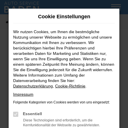
Zum
MENÜ
Hauptinhalt
Cookie Einstellungen
springen
Startseite
Fahrzeug-Showroom
Wir nutzen Cookies, um Ihnen die bestmögliche
Nutzung unserer Webseite zu ermöglichen und unsere
Kommunikation mit Ihnen zu verbessern. Wir
Fehler: Network Error
berücksichtigen hierbei Ihre Präferenzen und
verarbeiten Daten für Marketing und Statistiken nur,
wenn Sie uns Ihre Einwilligung geben. Wenn Sie zu
Beim Laden ist ein Fehler aufgetreten.
einem späteren Zeitpunkt Ihre Meinung ändern, können
Hier sind ein paar Tipps, die dir helfen können:
Sie die Einwilligung jederzeit für die Zukunft widerrufen.
Weitere Informationen zum Umfang der
Überprüfe deine Firewall und deine
Datenverarbeitung finden Sie hier:
Internetverbindung.
Datenschutzerklärung
,
Cookie-Richtlinie
.
Laden andere Webseiten, zum Beispiel deine
Impressum
Suchmaschine?
Folgende Kategorien von Cookies werden von uns eingesetzt:
Prüfe deine Browsererweiterungen.
Manche Erweiterungen, wie Werbeblocker,
Essentiell
können das Laden bestimmter Seiten
Diese Technologien sind erforderlich, um die
verhindern. Funktioniert die Seite in einem
Kernfunktionalität der Webseite zu gewährleisten.