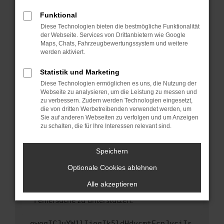
anderen Browser oder in einem privaten
Fenster?
Funktional
Starte dein Gerät neu.
Diese Technologien bieten die bestmögliche Funktionalität
der Webseite. Services von Drittanbietern wie Google
Das kann manchmal helfen, vorübergehende
Maps, Chats, Fahrzeugbewertungssystem und weitere
Probleme zu beheben.
werden aktiviert.
Stelle sicher, dass dein Browser und dein
Statistik und Marketing
Betriebssystem auf dem neuesten Stand
Diese Technologien ermöglichen es uns, die Nutzung der
sind.
Webseite zu analysieren, um die Leistung zu messen und
Veraltete Software birgt nicht nur ein
zu verbessern. Zudem werden Technologien eingesetzt,
Sicherheitsrisiko, sondern kann auch dazu
die von dritten Werbetreibenden verwendet werden, um
führen, dass bestimmte Funktionen nicht mehr
Sie auf anderen Webseiten zu verfolgen und um Anzeigen
zu schalten, die für Ihre Interessen relevant sind.
unterstützt werden.
Wende dich an den Webseitenbetreiber.
Speichern
Wenn du alle oben genannten Schritte versucht
hast, kontaktiere uns bitte. Wir werden
Optionale Cookies ablehnen
versuchen, das Problem zu beheben. Du kannst
Alle akzeptieren
uns diesen Text schicken, um uns bei der
Fehlersuche zu unterstützen:
ewogICJuYW1lIjogIk5ldHdvcmtFcnJvciIs