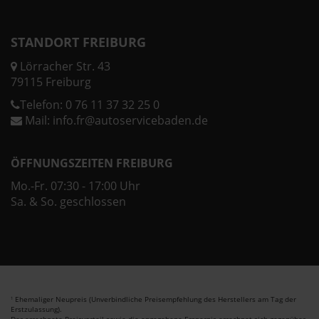
STANDORT FREIBURG
Lörracher Str. 43
79115 Freiburg
Telefon:
0 76 11 37 32 25 0
Mail:
info.fr@autoservicebaden.de
ÖFFNUNGSZEITEN FREIBURG
Mo.-Fr. 07:30 - 17:00 Uhr
Sa. & So. geschlossen
Ehemaliger Neupreis (Unverbindliche Preisempfehlung des Herstellers am Tag der
1
Erstzulassung).