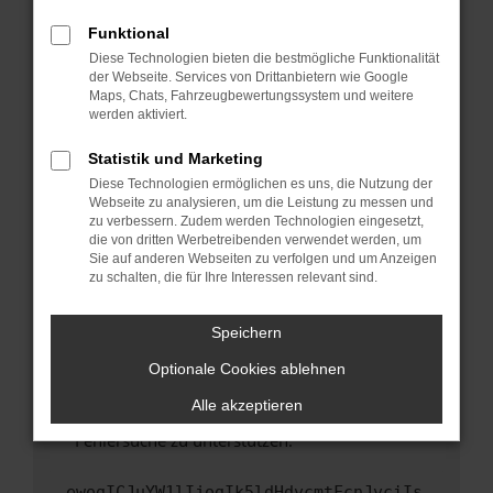
anderen Browser oder in einem privaten
Fenster?
Funktional
Starte dein Gerät neu.
Diese Technologien bieten die bestmögliche Funktionalität
der Webseite. Services von Drittanbietern wie Google
Das kann manchmal helfen, vorübergehende
Maps, Chats, Fahrzeugbewertungssystem und weitere
Probleme zu beheben.
werden aktiviert.
Stelle sicher, dass dein Browser und dein
Statistik und Marketing
Betriebssystem auf dem neuesten Stand
Diese Technologien ermöglichen es uns, die Nutzung der
sind.
Webseite zu analysieren, um die Leistung zu messen und
Veraltete Software birgt nicht nur ein
zu verbessern. Zudem werden Technologien eingesetzt,
Sicherheitsrisiko, sondern kann auch dazu
die von dritten Werbetreibenden verwendet werden, um
führen, dass bestimmte Funktionen nicht mehr
Sie auf anderen Webseiten zu verfolgen und um Anzeigen
zu schalten, die für Ihre Interessen relevant sind.
unterstützt werden.
Wende dich an den Webseitenbetreiber.
Speichern
Wenn du alle oben genannten Schritte versucht
hast, kontaktiere uns bitte. Wir werden
Optionale Cookies ablehnen
versuchen, das Problem zu beheben. Du kannst
Alle akzeptieren
uns diesen Text schicken, um uns bei der
Fehlersuche zu unterstützen:
ewogICJuYW1lIjogIk5ldHdvcmtFcnJvciIs