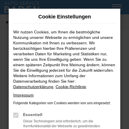
Zum
MENÜ
Hauptinhalt
Cookie Einstellungen
springen
Startseite
Fahrzeug-Showroom
Wir nutzen Cookies, um Ihnen die bestmögliche
Nutzung unserer Webseite zu ermöglichen und unsere
Kommunikation mit Ihnen zu verbessern. Wir
Fehler: Network Error
berücksichtigen hierbei Ihre Präferenzen und
verarbeiten Daten für Marketing und Statistiken nur,
wenn Sie uns Ihre Einwilligung geben. Wenn Sie zu
Beim Laden ist ein Fehler aufgetreten.
einem späteren Zeitpunkt Ihre Meinung ändern, können
Hier sind ein paar Tipps, die dir helfen können:
Sie die Einwilligung jederzeit für die Zukunft widerrufen.
Weitere Informationen zum Umfang der
Überprüfe deine Firewall und deine
Datenverarbeitung finden Sie hier:
Internetverbindung.
Datenschutzerklärung
,
Cookie-Richtlinie
.
Laden andere Webseiten, zum Beispiel deine
Impressum
Suchmaschine?
Folgende Kategorien von Cookies werden von uns eingesetzt:
Prüfe deine Browsererweiterungen.
Manche Erweiterungen, wie Werbeblocker,
Essentiell
können das Laden bestimmter Seiten
Diese Technologien sind erforderlich, um die
verhindern. Funktioniert die Seite in einem
Kernfunktionalität der Webseite zu gewährleisten.