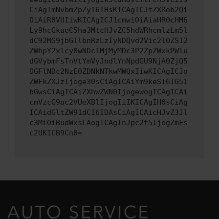
CiAgImNvbmZpZyI6IHsKICAgICJtZXRob2Qi
OiAiR0VUIiwKICAgICJ1cmwiOiAiaHR0cHM6
Ly9hcGkueC5ha3MtcHJvZC5hdWRhcmlzLm5l
dC92MS9jbGllbnRzLzIyNDQvd2Vic2l0ZS12
ZWhpY2xlcy8wNDclMjMyMDc3P2ZpZWxkPWlu
dGVybmFsTnVtYmVyJndlYnNpdGU9NjA0ZjQ5
OGFlNDc2NzE0ZDNkNTkwMWQxIiwKICAgICJo
ZWFkZXJzIjoge30sCiAgICAiYm9keSI6IG51
bGwsCiAgICAiZXhwZWN0IjogewogICAgICAi
cmVzcG9uc2VUeXBlIjogIiIKICAgIH0sCiAg
ICAidGltZW91dCI6IDAsCiAgICAicHJvZ3Jl
c3MiOiBudWxsLAogICAgInJpc2t5IjogZmFs
c2UKICB9Cn0=