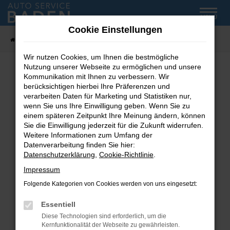
Zum
MENÜ
Hauptinhalt
Cookie Einstellungen
springen
Startseite
Fahrzeug-Showroom
Wir nutzen Cookies, um Ihnen die bestmögliche
Nutzung unserer Webseite zu ermöglichen und unsere
Kommunikation mit Ihnen zu verbessern. Wir
Fehler: Network Error
berücksichtigen hierbei Ihre Präferenzen und
verarbeiten Daten für Marketing und Statistiken nur,
wenn Sie uns Ihre Einwilligung geben. Wenn Sie zu
Beim Laden ist ein Fehler aufgetreten.
einem späteren Zeitpunkt Ihre Meinung ändern, können
Hier sind ein paar Tipps, die dir helfen können:
Sie die Einwilligung jederzeit für die Zukunft widerrufen.
Weitere Informationen zum Umfang der
Überprüfe deine Firewall und deine
Datenverarbeitung finden Sie hier:
Internetverbindung.
Datenschutzerklärung
,
Cookie-Richtlinie
.
Laden andere Webseiten, zum Beispiel deine
Impressum
Suchmaschine?
Folgende Kategorien von Cookies werden von uns eingesetzt:
Prüfe deine Browsererweiterungen.
Manche Erweiterungen, wie Werbeblocker,
Essentiell
können das Laden bestimmter Seiten
Diese Technologien sind erforderlich, um die
verhindern. Funktioniert die Seite in einem
Kernfunktionalität der Webseite zu gewährleisten.