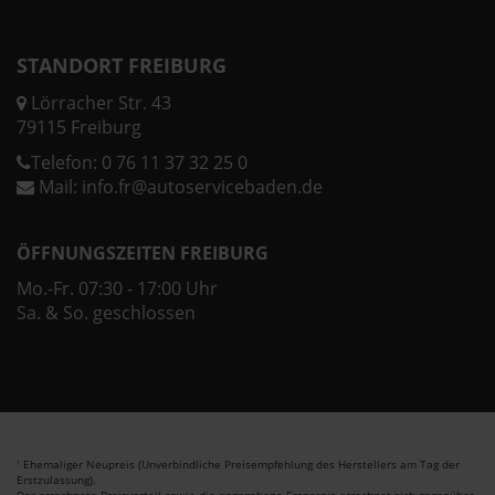
STANDORT FREIBURG
Lörracher Str. 43
79115 Freiburg
Telefon:
0 76 11 37 32 25 0
Mail:
info.fr@autoservicebaden.de
ÖFFNUNGSZEITEN FREIBURG
Mo.-Fr. 07:30 - 17:00 Uhr
Sa. & So. geschlossen
Ehemaliger Neupreis (Unverbindliche Preisempfehlung des Herstellers am Tag der
1
Erstzulassung).