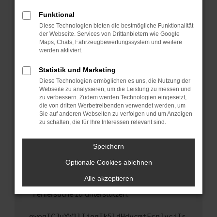
anderen Browser oder in einem privaten
Fenster?
Funktional
Starte dein Gerät neu.
Diese Technologien bieten die bestmögliche Funktionalität
der Webseite. Services von Drittanbietern wie Google
Das kann manchmal helfen, vorübergehende
Maps, Chats, Fahrzeugbewertungssystem und weitere
Probleme zu beheben.
werden aktiviert.
Stelle sicher, dass dein Browser und dein
Statistik und Marketing
Betriebssystem auf dem neuesten Stand
Diese Technologien ermöglichen es uns, die Nutzung der
sind.
Webseite zu analysieren, um die Leistung zu messen und
Veraltete Software birgt nicht nur ein
zu verbessern. Zudem werden Technologien eingesetzt,
Sicherheitsrisiko, sondern kann auch dazu
die von dritten Werbetreibenden verwendet werden, um
führen, dass bestimmte Funktionen nicht mehr
Sie auf anderen Webseiten zu verfolgen und um Anzeigen
zu schalten, die für Ihre Interessen relevant sind.
unterstützt werden.
Wende dich an den Webseitenbetreiber.
Speichern
Wenn du alle oben genannten Schritte versucht
hast, kontaktiere uns bitte. Wir werden
Optionale Cookies ablehnen
versuchen, das Problem zu beheben. Du kannst
Alle akzeptieren
uns diesen Text schicken, um uns bei der
Fehlersuche zu unterstützen:
ewogICJuYW1lIjogIk5ldHdvcmtFcnJvciIs