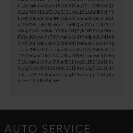
CiAgImNvbmZpZyI6IHsKICAgICJtZXRob2Qi
OiAiR0VUIiwKICAgICJ1cmwiOiAiaHR0cHM6
Ly9hcGkueC5ha3MtcHJvZC5hdWRhcmlzLm5l
dC92MS9jbGllbnRzLzIyNDQvd2Vic2l0ZS12
ZWhpY2xlcy8wNjY1ODclMjMyNTM2P2ZpZWxk
PWludGVybmFsTnVtYmVyJndlYnNpdGU9NjA0
ZjQ5OGFlNDc2NzE0ZDNkNTkwMWQxIiwKICAg
ICJoZWFkZXJzIjoge30sCiAgICAiYm9keSI6
IG51bGwsCiAgICAiZXhwZWN0IjogewogICAg
ICAicmVzcG9uc2VUeXBlIjogIiIKICAgIH0s
CiAgICAidGltZW91dCI6IDAsCiAgICAicHJv
Z3Jlc3MiOiBudWxsLAogICAgInJpc2t5Ijog
ZmFsc2UKICB9Cn0=