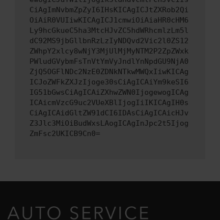
CiAgImNvbmZpZyI6IHsKICAgICJtZXRob2Qi
OiAiR0VUIiwKICAgICJ1cmwiOiAiaHR0cHM6
Ly9hcGkueC5ha3MtcHJvZC5hdWRhcmlzLm5l
dC92MS9jbGllbnRzLzIyNDQvd2Vic2l0ZS12
ZWhpY2xlcy8wNjY3MjUlMjMyNTM2P2ZpZWxk
PWludGVybmFsTnVtYmVyJndlYnNpdGU9NjA0
ZjQ5OGFlNDc2NzE0ZDNkNTkwMWQxIiwKICAg
ICJoZWFkZXJzIjoge30sCiAgICAiYm9keSI6
IG51bGwsCiAgICAiZXhwZWN0IjogewogICAg
ICAicmVzcG9uc2VUeXBlIjogIiIKICAgIH0s
CiAgICAidGltZW91dCI6IDAsCiAgICAicHJv
Z3Jlc3MiOiBudWxsLAogICAgInJpc2t5Ijog
ZmFsc2UKICB9Cn0=