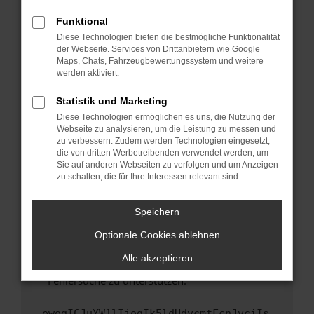
anderen Browser oder in einem privaten
Fenster?
Funktional
Starte dein Gerät neu.
Diese Technologien bieten die bestmögliche Funktionalität
der Webseite. Services von Drittanbietern wie Google
Das kann manchmal helfen, vorübergehende
Maps, Chats, Fahrzeugbewertungssystem und weitere
Probleme zu beheben.
werden aktiviert.
Stelle sicher, dass dein Browser und dein
Statistik und Marketing
Betriebssystem auf dem neuesten Stand
Diese Technologien ermöglichen es uns, die Nutzung der
sind.
Webseite zu analysieren, um die Leistung zu messen und
Veraltete Software birgt nicht nur ein
zu verbessern. Zudem werden Technologien eingesetzt,
Sicherheitsrisiko, sondern kann auch dazu
die von dritten Werbetreibenden verwendet werden, um
führen, dass bestimmte Funktionen nicht mehr
Sie auf anderen Webseiten zu verfolgen und um Anzeigen
zu schalten, die für Ihre Interessen relevant sind.
unterstützt werden.
Wende dich an den Webseitenbetreiber.
Speichern
Wenn du alle oben genannten Schritte versucht
hast, kontaktiere uns bitte. Wir werden
Optionale Cookies ablehnen
versuchen, das Problem zu beheben. Du kannst
Alle akzeptieren
uns diesen Text schicken, um uns bei der
Fehlersuche zu unterstützen:
ewogICJuYW1lIjogIk5ldHdvcmtFcnJvciIs