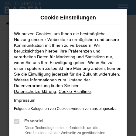
Zum
MENÜ
Hauptinhalt
Cookie Einstellungen
springen
Startseite
Fahrzeug-Showroom
Wir nutzen Cookies, um Ihnen die bestmögliche
Nutzung unserer Webseite zu ermöglichen und unsere
Kommunikation mit Ihnen zu verbessern. Wir
Fehler: Network Error
berücksichtigen hierbei Ihre Präferenzen und
verarbeiten Daten für Marketing und Statistiken nur,
wenn Sie uns Ihre Einwilligung geben. Wenn Sie zu
Beim Laden ist ein Fehler aufgetreten.
einem späteren Zeitpunkt Ihre Meinung ändern, können
Hier sind ein paar Tipps, die dir helfen können:
Sie die Einwilligung jederzeit für die Zukunft widerrufen.
Weitere Informationen zum Umfang der
Überprüfe deine Firewall und deine
Datenverarbeitung finden Sie hier:
Internetverbindung.
Datenschutzerklärung
,
Cookie-Richtlinie
.
Laden andere Webseiten, zum Beispiel deine
Impressum
Suchmaschine?
Folgende Kategorien von Cookies werden von uns eingesetzt:
Prüfe deine Browsererweiterungen.
Manche Erweiterungen, wie Werbeblocker,
Essentiell
können das Laden bestimmter Seiten
Diese Technologien sind erforderlich, um die
verhindern. Funktioniert die Seite in einem
Kernfunktionalität der Webseite zu gewährleisten.