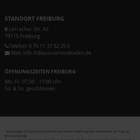
STANDORT FREIBURG
Lörracher Str. 43
79115 Freiburg
Telefon:
0 76 11 37 32 25 0
Mail:
info.fr@autoservicebaden.de
ÖFFNUNGSZEITEN FREIBURG
Mo.-Fr. 07:30 - 17:00 Uhr
Sa. & So. geschlossen
Ehemaliger Neupreis (Unverbindliche Preisempfehlung des Herstellers am Tag der
1
Erstzulassung).