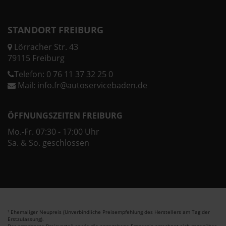
STANDORT FREIBURG
Lörracher Str. 43
79115 Freiburg
Telefon:
0 76 11 37 32 25 0
Mail:
info.fr@autoservicebaden.de
ÖFFNUNGSZEITEN FREIBURG
Mo.-Fr. 07:30 - 17:00 Uhr
Sa. & So. geschlossen
Ehemaliger Neupreis (Unverbindliche Preisempfehlung des Herstellers am Tag der
1
Erstzulassung).