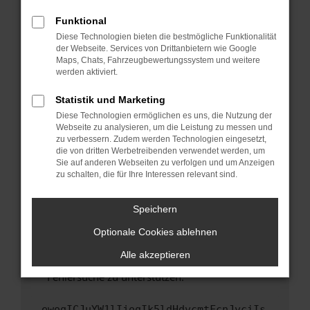
anderen Browser oder in einem privaten
Fenster?
Funktional
Starte dein Gerät neu.
Diese Technologien bieten die bestmögliche Funktionalität
der Webseite. Services von Drittanbietern wie Google
Das kann manchmal helfen, vorübergehende
Maps, Chats, Fahrzeugbewertungssystem und weitere
Probleme zu beheben.
werden aktiviert.
Stelle sicher, dass dein Browser und dein
Statistik und Marketing
Betriebssystem auf dem neuesten Stand
Diese Technologien ermöglichen es uns, die Nutzung der
sind.
Webseite zu analysieren, um die Leistung zu messen und
Veraltete Software birgt nicht nur ein
zu verbessern. Zudem werden Technologien eingesetzt,
Sicherheitsrisiko, sondern kann auch dazu
die von dritten Werbetreibenden verwendet werden, um
führen, dass bestimmte Funktionen nicht mehr
Sie auf anderen Webseiten zu verfolgen und um Anzeigen
zu schalten, die für Ihre Interessen relevant sind.
unterstützt werden.
Wende dich an den Webseitenbetreiber.
Speichern
Wenn du alle oben genannten Schritte versucht
hast, kontaktiere uns bitte. Wir werden
Optionale Cookies ablehnen
versuchen, das Problem zu beheben. Du kannst
Alle akzeptieren
uns diesen Text schicken, um uns bei der
Fehlersuche zu unterstützen:
ewogICJuYW1lIjogIk5ldHdvcmtFcnJvciIs