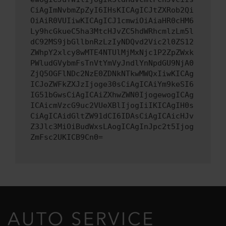
CiAgImNvbmZpZyI6IHsKICAgICJtZXRob2Qi
OiAiR0VUIiwKICAgICJ1cmwiOiAiaHR0cHM6
Ly9hcGkueC5ha3MtcHJvZC5hdWRhcmlzLm5l
dC92MS9jbGllbnRzLzIyNDQvd2Vic2l0ZS12
ZWhpY2xlcy8wMTE4NTUlMjMxNjc1P2ZpZWxk
PWludGVybmFsTnVtYmVyJndlYnNpdGU9NjA0
ZjQ5OGFlNDc2NzE0ZDNkNTkwMWQxIiwKICAg
ICJoZWFkZXJzIjoge30sCiAgICAiYm9keSI6
IG51bGwsCiAgICAiZXhwZWN0IjogewogICAg
ICAicmVzcG9uc2VUeXBlIjogIiIKICAgIH0s
CiAgICAidGltZW91dCI6IDAsCiAgICAicHJv
Z3Jlc3MiOiBudWxsLAogICAgInJpc2t5Ijog
ZmFsc2UKICB9Cn0=