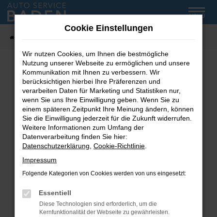
Zum
MENÜ
Hauptinhalt
Cookie Einstellungen
springen
Startseite
Fahrzeug-Showroom
Wir nutzen Cookies, um Ihnen die bestmögliche
Nutzung unserer Webseite zu ermöglichen und unsere
Kommunikation mit Ihnen zu verbessern. Wir
Fehler: Network Error
berücksichtigen hierbei Ihre Präferenzen und
verarbeiten Daten für Marketing und Statistiken nur,
wenn Sie uns Ihre Einwilligung geben. Wenn Sie zu
Beim Laden ist ein Fehler aufgetreten.
einem späteren Zeitpunkt Ihre Meinung ändern, können
Hier sind ein paar Tipps, die dir helfen können:
Sie die Einwilligung jederzeit für die Zukunft widerrufen.
Weitere Informationen zum Umfang der
Überprüfe deine Firewall und deine
Datenverarbeitung finden Sie hier:
Internetverbindung.
Datenschutzerklärung
,
Cookie-Richtlinie
.
Laden andere Webseiten, zum Beispiel deine
Impressum
Suchmaschine?
Folgende Kategorien von Cookies werden von uns eingesetzt:
Prüfe deine Browsererweiterungen.
Manche Erweiterungen, wie Werbeblocker,
Essentiell
können das Laden bestimmter Seiten
Diese Technologien sind erforderlich, um die
verhindern. Funktioniert die Seite in einem
Kernfunktionalität der Webseite zu gewährleisten.