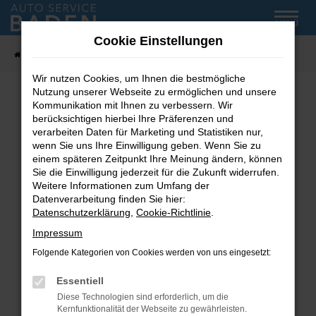
Zum
MENÜ
Hauptinhalt
Cookie Einstellungen
springen
Startseite
Fahrzeug-Showroom
Wir nutzen Cookies, um Ihnen die bestmögliche
Nutzung unserer Webseite zu ermöglichen und unsere
Kommunikation mit Ihnen zu verbessern. Wir
Fehler: Network Error
berücksichtigen hierbei Ihre Präferenzen und
verarbeiten Daten für Marketing und Statistiken nur,
wenn Sie uns Ihre Einwilligung geben. Wenn Sie zu
Beim Laden ist ein Fehler aufgetreten.
einem späteren Zeitpunkt Ihre Meinung ändern, können
Hier sind ein paar Tipps, die dir helfen können:
Sie die Einwilligung jederzeit für die Zukunft widerrufen.
Weitere Informationen zum Umfang der
Überprüfe deine Firewall und deine
Datenverarbeitung finden Sie hier:
Internetverbindung.
Datenschutzerklärung
,
Cookie-Richtlinie
.
Laden andere Webseiten, zum Beispiel deine
Impressum
Suchmaschine?
Folgende Kategorien von Cookies werden von uns eingesetzt:
Prüfe deine Browsererweiterungen.
Manche Erweiterungen, wie Werbeblocker,
Essentiell
können das Laden bestimmter Seiten
Diese Technologien sind erforderlich, um die
verhindern. Funktioniert die Seite in einem
Kernfunktionalität der Webseite zu gewährleisten.