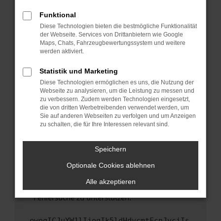
anderen Browser oder in einem privaten
Fenster?
Funktional
Starte dein Gerät neu.
Diese Technologien bieten die bestmögliche Funktionalität
der Webseite. Services von Drittanbietern wie Google
Das kann manchmal helfen, vorübergehende
Maps, Chats, Fahrzeugbewertungssystem und weitere
Probleme zu beheben.
werden aktiviert.
Stelle sicher, dass dein Browser und dein
Statistik und Marketing
Betriebssystem auf dem neuesten Stand
Diese Technologien ermöglichen es uns, die Nutzung der
sind.
Webseite zu analysieren, um die Leistung zu messen und
Veraltete Software birgt nicht nur ein
zu verbessern. Zudem werden Technologien eingesetzt,
Sicherheitsrisiko, sondern kann auch dazu
die von dritten Werbetreibenden verwendet werden, um
führen, dass bestimmte Funktionen nicht mehr
Sie auf anderen Webseiten zu verfolgen und um Anzeigen
zu schalten, die für Ihre Interessen relevant sind.
unterstützt werden.
Wende dich an den Webseitenbetreiber.
Speichern
Wenn du alle oben genannten Schritte versucht
hast, kontaktiere uns bitte. Wir werden
Optionale Cookies ablehnen
versuchen, das Problem zu beheben. Du kannst
Alle akzeptieren
uns diesen Text schicken, um uns bei der
Fehlersuche zu unterstützen:
ewogICJuYW1lIjogIk5ldHdvcmtFcnJvciIs