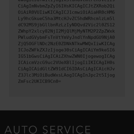
CiAgImNvbmZpZyI6IHsKICAgICJtZXRob2Qi
OiAiR0VUIiwKICAgICJ1cmwiOiAiaHR0cHM6
Ly9hcGkueC5ha3MtcHJvZC5hdWRhcmlzLm5l
dC92MS9jbGllbnRzLzIyNDQvd2Vic2l0ZS12
ZWhpY2xlcy82NjI2MjQlMjMyNTM2P2ZpZWxk
PWludGVybmFsTnVtYmVyJndlYnNpdGU9NjA0
ZjQ5OGFlNDc2NzE0ZDNkNTkwMWQxIiwKICAg
ICJoZWFkZXJzIjoge30sCiAgICAiYm9keSI6
IG51bGwsCiAgICAiZXhwZWN0IjogewogICAg
ICAicmVzcG9uc2VUeXBlIjogIiIKICAgIH0s
CiAgICAidGltZW91dCI6IDAsCiAgICAicHJv
Z3Jlc3MiOiBudWxsLAogICAgInJpc2t5Ijog
ZmFsc2UKICB9Cn0=