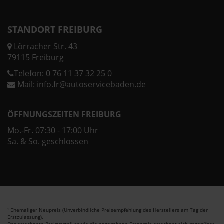
STANDORT FREIBURG
Lörracher Str. 43
79115 Freiburg
Telefon:
0 76 11 37 32 25 0
Mail:
info.fr@autoservicebaden.de
ÖFFNUNGSZEITEN FREIBURG
Mo.-Fr. 07:30 - 17:00 Uhr
Sa. & So. geschlossen
Ehemaliger Neupreis (Unverbindliche Preisempfehlung des Herstellers am Tag der
1
Erstzulassung).