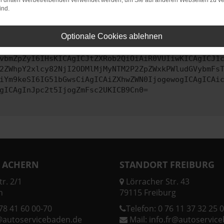
on dritten Werbetreibenden verwendet werden, um Sie auf anderen Webseiten zu ve
ind.
ontaktiere uns bitte. Wir werden versuchen, das Problem zu behe
Optionale Cookies ablehnen
vbmZpZyI6IHsKICAgICJtZXRob2QiOiAiR0VUIiwKICAgICJ1
2ZWhpY2xlcy82NjI2ODMlMjMyNTM2P2ZpZWxkPWludGVybmFs
iYm9keSI6IG51bGwsCiAgICAiZXhwZWN0IjogewogICAgICAi
gICAgInJpc2t5IjogZmFsc2UKICB9Cn0=
 ACHERN
STANDORT FREIBURG
r. 2/1
Lörracher Str. 43
n
79115 Freiburg
78 41 60 00-70
Telefon:
0 76 11 37 32 25 0
@autoservicebaden.de
Mail:
info.fr@autoservic