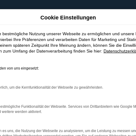
Cookie Einstellungen
ie bestmögliche Nutzung unserer Webseite zu ermöglichen und unsere
hierbei Ihre Präferenzen und verarbeiten Daten für Marketing und Stati
einem späteren Zeitpunkt Ihre Meinung ändern, können Sie die Einwillig
en zum Umfang der Datenverarbeitung finden Sie hier:
Datenschutzerkl
en von uns eingesetzt:
indung.
hine?
rlich, um die Kernfunktionalität der Webseite zu gewährleisten.
aden bestimmter Seiten verhindern. Funktioniert die Seite in e
estmögliche Funktionalität der Webseite. Services von Drittanbietern wie Google 
eitere werden aktiviert.
 zu beheben.
bssystem auf dem neuesten Stand sind.
 es uns, die Nutzung der Webseite zu analysieren, um die Leistung zu messen u
ko, sondern kann auch dazu führen, dass bestimmte Funktionen nic