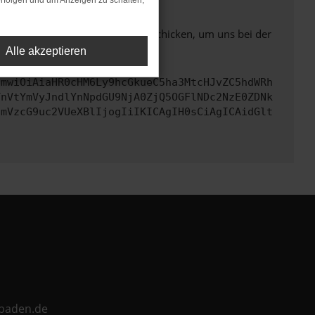
rfolgen und um Anzeigen zu schalten,
ben. Du kannst uns diesen Text schicken, um uns bei der
Alle akzeptieren
cmwiOiAiaHR0cHM6Ly9hcGkueC5ha3MtcHJvZC5hdWRh
TnVtYmVyJndlYnNpdGU9NjA0ZjQ5OGFlNDc2NzE0ZDNk
cmVzcG9uc2VUeXBlIjogIiIKICAgIH0sCiAgICAidGlt
ebaden.de