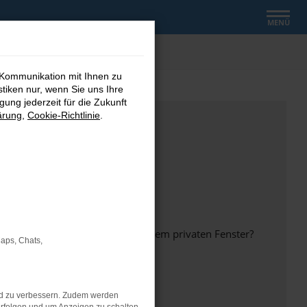
MENÜ
 Kommunikation mit Ihnen zu
stiken nur, wenn Sie uns Ihre
ung jederzeit für die Zukunft
ärung
,
Cookie-Richtlinie
.
inem anderen Browser oder in einem privaten Fenster?
Maps, Chats,
nd zu verbessern. Zudem werden
ht mehr unterstützt werden.