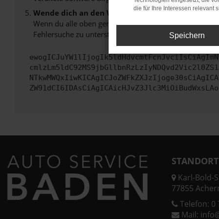
Technologien eingesetzt, die v
die für Ihre Interessen relevant s
Wende dich an den Webseitenbetreiber.
Wenn du alle oben genannten Schritte versucht hast, k
Fehlersuche zu unterstützen:
Speichern
ewogICJuYW1lIjogIk5ldHdvcmtFcnJvciIsCiAgImN
cmlzLm5ldC92MS9jbGllbnRzLzIyNDQvd2Vic2l0ZS1
NTkwMWQxIiwKICAgICJoZWFkZXJzIjoge30sCiAgICA
ZW91dCI6IDAsCiAgICAicHJvZ3Jlc3MiOiBudWxsLAo
STANDORT
Karl-Bold-St
77855 Acher
Telefon:
0 
Mail:
info