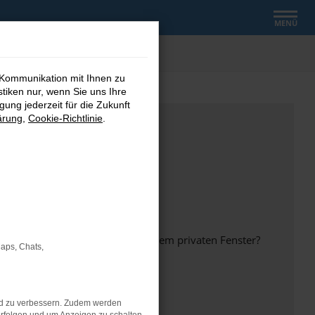
MENÜ
 Kommunikation mit Ihnen zu
stiken nur, wenn Sie uns Ihre
ung jederzeit für die Zukunft
ärung
,
Cookie-Richtlinie
.
inem anderen Browser oder in einem privaten Fenster?
Maps, Chats,
nd zu verbessern. Zudem werden
ht mehr unterstützt werden.