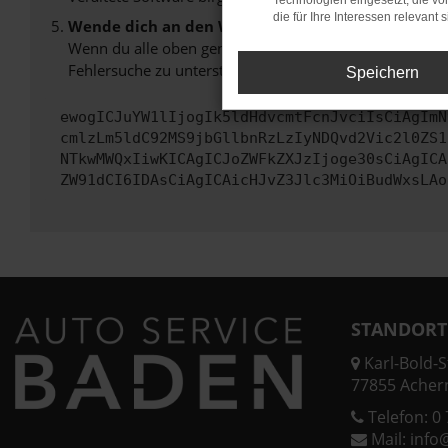
Technologien eingesetzt, die v
die für Ihre Interessen relevant s
Wende dich an den Webseitenbetreiber.
Wenn du alle oben genannten Schritte versucht hast, k
Fehlersuche zu unterstützen:
Speichern
ewogICJuYW1lIjogIk5ldHdvcmtFcnJvciIsCiAgImN
cmlzLm5ldC92MS9jbGllbnRzLzIyNDQvd2Vic2l0ZS1
NTkwMWQxIiwKICAgICJoZWFkZXJzIjoge30sCiAgICA
ZW91dCI6IDAsCiAgICAicHJvZ3Jlc3MiOiBudWxsLAo
STANDORT
Karl-Bold-St
77855 Acher
Telefon:
0 
Mail:
info