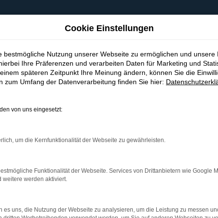
Cookie Einstellungen
ie bestmögliche Nutzung unserer Webseite zu ermöglichen und unsere
hierbei Ihre Präferenzen und verarbeiten Daten für Marketing und Stati
einem späteren Zeitpunkt Ihre Meinung ändern, können Sie die Einwillig
en zum Umfang der Datenverarbeitung finden Sie hier:
Datenschutzerkl
en von uns eingesetzt:
indung.
hine?
rlich, um die Kernfunktionalität der Webseite zu gewährleisten.
aden bestimmter Seiten verhindern. Funktioniert die Seite in e
estmögliche Funktionalität der Webseite. Services von Drittanbietern wie Google 
eitere werden aktiviert.
 zu beheben.
bssystem auf dem neuesten Stand sind.
 es uns, die Nutzung der Webseite zu analysieren, um die Leistung zu messen u
ko, sondern kann auch dazu führen, dass bestimmte Funktionen nic