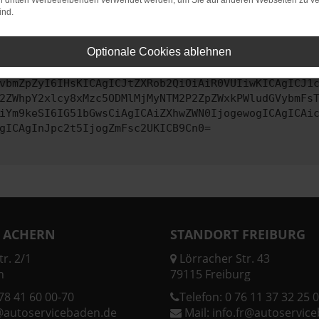
on dritten Werbetreibenden verwendet werden, um Sie auf anderen Webseiten zu ve
ind.
ontaktiere uns bitte. Wir werden versuchen, das Problem zu behe
Optionale Cookies ablehnen
vbmZpZyI6IHsKICAgICJtZXRob2QiOiAiR0VUIiwKICAgICJ1
2ZWhpY2xlcy8xMzc5ODMlMjMyNTM2P2ZpZWxkPWludGVybmFs
iYm9keSI6IG51bGwsCiAgICAiZXhwZWN0IjogewogICAgICAi
gICAgInJpc2t5IjogZmFsc2UKICB9Cn0=
 ACHERN
STANDORT FREIBURG
r. 2/1
Lörracher Str. 43
n
79115 Freiburg
78 41 60 00-70
Telefon:
0 76 11 37 32 25 0
@autoservicebaden.de
Mail:
info.fr@autoservic