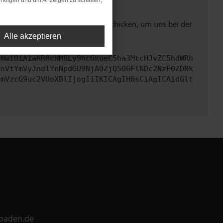
rfolgen und um Anzeigen zu schalten,
ben. Du kannst uns diesen Text schicken, um uns bei der
Alle akzeptieren
cmwiOiAiaHR0cHM6Ly9hcGkueC5ha3MtcHJvZC5hdWRh
TnVtYmVyJndlYnNpdGU9NjA0ZjQ5OGFlNDc2NzE0ZDNk
cmVzcG9uc2VUeXBlIjogIiIKICAgIH0sCiAgICAidGlt
ebaden.de