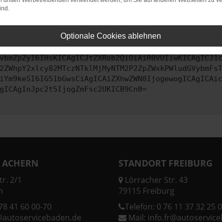
on dritten Werbetreibenden verwendet werden, um Sie auf anderen Webseiten zu ve
ind.
ontaktiere uns bitte. Wir werden versuchen, das Problem zu behe
Optionale Cookies ablehnen
vbmZpZyI6IHsKICAgICJtZXRob2QiOiAiR0VUIiwKICAgICJ1
2ZWhpY2xlcy82MTczNTklMjMyNTM2P2ZpZWxkPWludGVybmFs
iYm9keSI6IG51bGwsCiAgICAiZXhwZWN0IjogewogICAgICAi
gICAgInJpc2t5IjogZmFsc2UKICB9Cn0=
 ACHERN
STANDORT FREIBURG
r. 2/1
Lörracher Str. 43
n
79115 Freiburg
78 41 60 00-70
Telefon:
0 76 11 37 32 25 0
@autoservicebaden.de
Mail:
info.fr@autoservic