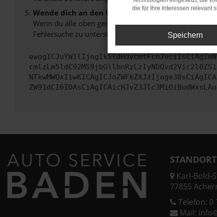
Technologien eingesetzt, die v
die für Ihre Interessen relevant s
Wende dich an den Webseitenbetreiber.
Wenn du alle oben genannten Schritte versucht hast, k
Fehlersuche zu unterstützen:
Speichern
ewogICJuYW1lIjogIk5ldHdvcmtFcnJvciIsCiAgImN
cmlzLm5ldC92MS9jbGllbnRzLzIyNDQvd2Vic2l0ZS1
NTkwMWQxIiwKICAgICJoZWFkZXJzIjoge30sCiAgICA
ZW91dCI6IDAsCiAgICAicHJvZ3Jlc3MiOiBudWxsLAo
STANDORT
Karl-Bold-St
77855 Acher
Telefon:
0 
Mail:
info