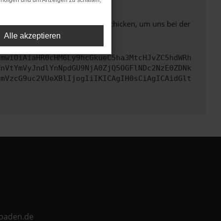
rfolgen und um Anzeigen zu schalten,
ben. Du kannst uns diesen Text schicken, um uns bei der
Alle akzeptieren
cmwiOiAiaHR0cHM6Ly9hcGkueC5ha3MtcHJvZC5hdWRh
TnVtYmVyJndlYnNpdGU9NjA0ZjQ5OGFlNDc2NzE0ZDNk
cmVzcG9uc2VUeXBlIjogIiIKICAgIH0sCiAgICAidGlt
ebaden.de