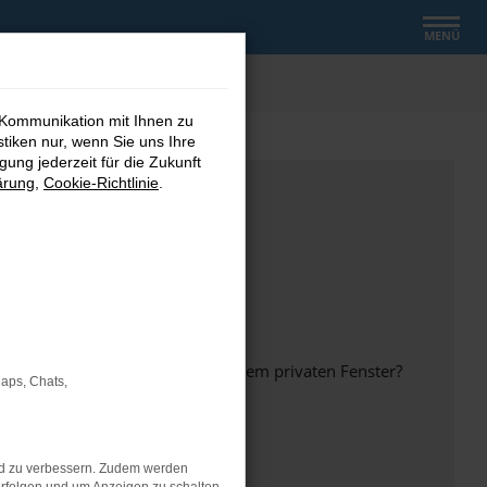
MENÜ
 Kommunikation mit Ihnen zu
stiken nur, wenn Sie uns Ihre
ung jederzeit für die Zukunft
ärung
,
Cookie-Richtlinie
.
inem anderen Browser oder in einem privaten Fenster?
Maps, Chats,
nd zu verbessern. Zudem werden
ht mehr unterstützt werden.