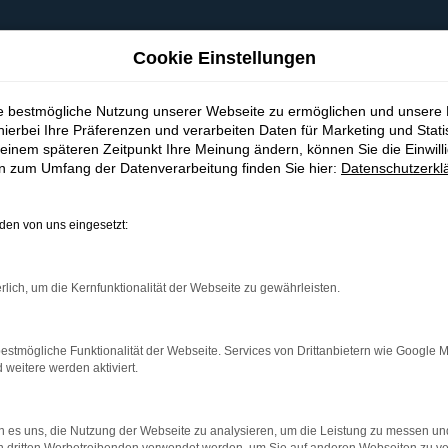
Cookie Einstellungen
ie bestmögliche Nutzung unserer Webseite zu ermöglichen und unsere
hierbei Ihre Präferenzen und verarbeiten Daten für Marketing und Stati
einem späteren Zeitpunkt Ihre Meinung ändern, können Sie die Einwillig
en zum Umfang der Datenverarbeitung finden Sie hier:
Datenschutzerkl
en von uns eingesetzt:
indung.
hine?
rlich, um die Kernfunktionalität der Webseite zu gewährleisten.
aden bestimmter Seiten verhindern. Funktioniert die Seite in e
estmögliche Funktionalität der Webseite. Services von Drittanbietern wie Google 
eitere werden aktiviert.
 zu beheben.
bssystem auf dem neuesten Stand sind.
 es uns, die Nutzung der Webseite zu analysieren, um die Leistung zu messen u
ko, sondern kann auch dazu führen, dass bestimmte Funktionen nic