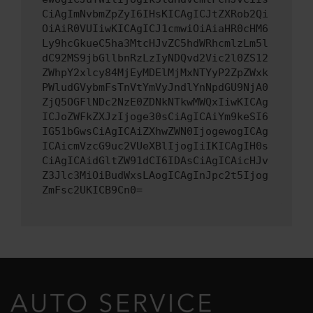
CiAgImNvbmZpZyI6IHsKICAgICJtZXRob2Qi
OiAiR0VUIiwKICAgICJ1cmwiOiAiaHR0cHM6
Ly9hcGkueC5ha3MtcHJvZC5hdWRhcmlzLm5l
dC92MS9jbGllbnRzLzIyNDQvd2Vic2l0ZS12
ZWhpY2xlcy84MjEyMDElMjMxNTYyP2ZpZWxk
PWludGVybmFsTnVtYmVyJndlYnNpdGU9NjA0
ZjQ5OGFlNDc2NzE0ZDNkNTkwMWQxIiwKICAg
ICJoZWFkZXJzIjoge30sCiAgICAiYm9keSI6
IG51bGwsCiAgICAiZXhwZWN0IjogewogICAg
ICAicmVzcG9uc2VUeXBlIjogIiIKICAgIH0s
CiAgICAidGltZW91dCI6IDAsCiAgICAicHJv
Z3Jlc3MiOiBudWxsLAogICAgInJpc2t5Ijog
ZmFsc2UKICB9Cn0=