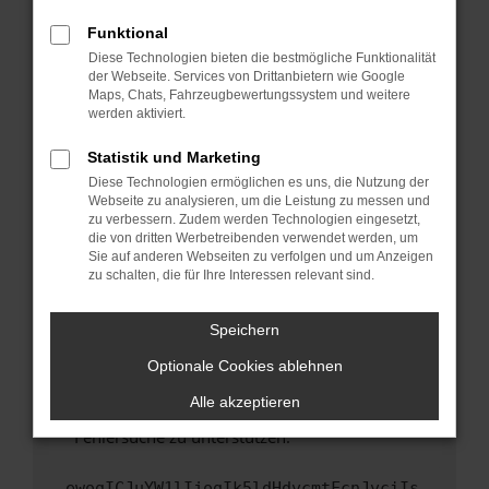
anderen Browser oder in einem privaten
Fenster?
Funktional
Starte dein Gerät neu.
Diese Technologien bieten die bestmögliche Funktionalität
der Webseite. Services von Drittanbietern wie Google
Das kann manchmal helfen, vorübergehende
Maps, Chats, Fahrzeugbewertungssystem und weitere
Probleme zu beheben.
werden aktiviert.
Stelle sicher, dass dein Browser und dein
Statistik und Marketing
Betriebssystem auf dem neuesten Stand
Diese Technologien ermöglichen es uns, die Nutzung der
sind.
Webseite zu analysieren, um die Leistung zu messen und
Veraltete Software birgt nicht nur ein
zu verbessern. Zudem werden Technologien eingesetzt,
Sicherheitsrisiko, sondern kann auch dazu
die von dritten Werbetreibenden verwendet werden, um
führen, dass bestimmte Funktionen nicht mehr
Sie auf anderen Webseiten zu verfolgen und um Anzeigen
zu schalten, die für Ihre Interessen relevant sind.
unterstützt werden.
Wende dich an den Webseitenbetreiber.
Speichern
Wenn du alle oben genannten Schritte versucht
hast, kontaktiere uns bitte. Wir werden
Optionale Cookies ablehnen
versuchen, das Problem zu beheben. Du kannst
Alle akzeptieren
uns diesen Text schicken, um uns bei der
Fehlersuche zu unterstützen:
ewogICJuYW1lIjogIk5ldHdvcmtFcnJvciIs