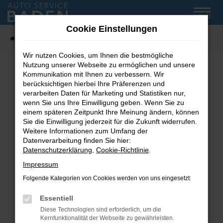
Zum
MENÜ
Hauptinhalt
Cookie Einstellungen
springen
Startseite
Fahrzeug-Showroom
Wir nutzen Cookies, um Ihnen die bestmögliche
Nutzung unserer Webseite zu ermöglichen und unsere
Kommunikation mit Ihnen zu verbessern. Wir
Fehler: Network Error
berücksichtigen hierbei Ihre Präferenzen und
verarbeiten Daten für Marketing und Statistiken nur,
wenn Sie uns Ihre Einwilligung geben. Wenn Sie zu
Beim Laden ist ein Fehler aufgetreten.
einem späteren Zeitpunkt Ihre Meinung ändern, können
Hier sind ein paar Tipps, die dir helfen können:
Sie die Einwilligung jederzeit für die Zukunft widerrufen.
Weitere Informationen zum Umfang der
Überprüfe deine Firewall und deine
Datenverarbeitung finden Sie hier:
Internetverbindung.
Datenschutzerklärung
,
Cookie-Richtlinie
.
Laden andere Webseiten, zum Beispiel deine
Impressum
Suchmaschine?
Folgende Kategorien von Cookies werden von uns eingesetzt:
Prüfe deine Browsererweiterungen.
Manche Erweiterungen, wie Werbeblocker,
Essentiell
können das Laden bestimmter Seiten
Diese Technologien sind erforderlich, um die
verhindern. Funktioniert die Seite in einem
Kernfunktionalität der Webseite zu gewährleisten.