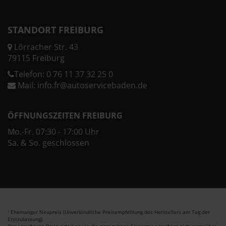
STANDORT FREIBURG
Lörracher Str. 43
79115 Freiburg
Telefon:
0 76 11 37 32 25 0
Mail:
info.fr@autoservicebaden.de
ÖFFNUNGSZEITEN FREIBURG
Mo.-Fr. 07:30 - 17:00 Uhr
Sa. & So. geschlossen
Ehemaliger Neupreis (Unverbindliche Preisempfehlung des Herstellers am Tag der
1
Erstzulassung).