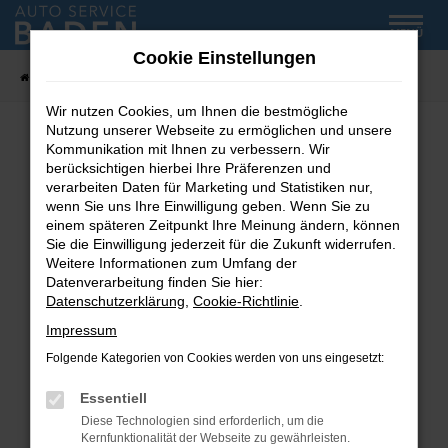
Zum
MENÜ
Hauptinhalt
Cookie Einstellungen
springen
Startseite
Fahrzeug-Showroom
Wir nutzen Cookies, um Ihnen die bestmögliche
Nutzung unserer Webseite zu ermöglichen und unsere
Kommunikation mit Ihnen zu verbessern. Wir
Fehler: Network Error
berücksichtigen hierbei Ihre Präferenzen und
verarbeiten Daten für Marketing und Statistiken nur,
wenn Sie uns Ihre Einwilligung geben. Wenn Sie zu
Beim Laden ist ein Fehler aufgetreten.
einem späteren Zeitpunkt Ihre Meinung ändern, können
Hier sind ein paar Tipps, die dir helfen können:
Sie die Einwilligung jederzeit für die Zukunft widerrufen.
Weitere Informationen zum Umfang der
Überprüfe deine Firewall und deine
Datenverarbeitung finden Sie hier:
Internetverbindung.
Datenschutzerklärung
,
Cookie-Richtlinie
.
Laden andere Webseiten, zum Beispiel deine
Impressum
Suchmaschine?
Folgende Kategorien von Cookies werden von uns eingesetzt:
Prüfe deine Browsererweiterungen.
Manche Erweiterungen, wie Werbeblocker,
Essentiell
können das Laden bestimmter Seiten
Diese Technologien sind erforderlich, um die
verhindern. Funktioniert die Seite in einem
Kernfunktionalität der Webseite zu gewährleisten.