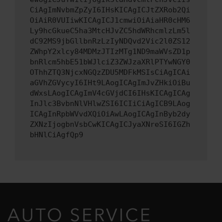
CiAgImNvbmZpZyI6IHsKICAgICJtZXRob2Qi
OiAiR0VUIiwKICAgICJ1cmwiOiAiaHR0cHM6
Ly9hcGkueC5ha3MtcHJvZC5hdWRhcmlzLm5l
dC92MS9jbGllbnRzLzIyNDQvd2Vic2l0ZS12
ZWhpY2xlcy84MDMzJTIzMTg1ND9maWVsZD1p
bnRlcm5hbE51bWJlciZ3ZWJzaXRlPTYwNGY0
OThhZTQ3NjcxNGQzZDU5MDFkMSIsCiAgICAi
aGVhZGVycyI6IHt9LAogICAgImJvZHkiOiBu
dWxsLAogICAgImV4cGVjdCI6IHsKICAgICAg
InJlc3BvbnNlVHlwZSI6ICIiCiAgICB9LAog
ICAgInRpbWVvdXQiOiAwLAogICAgInByb2dy
ZXNzIjogbnVsbCwKICAgICJyaXNreSI6IGZh
bHNlCiAgfQp9