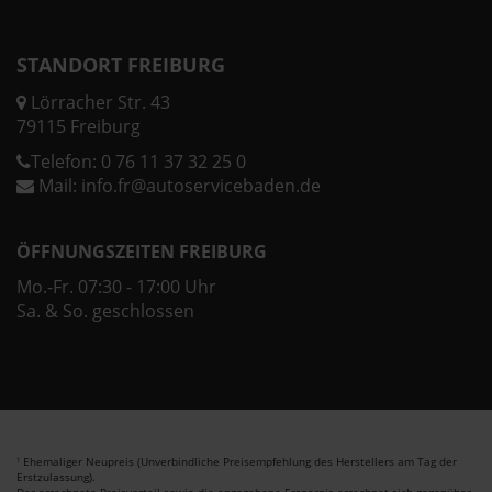
STANDORT FREIBURG
Lörracher Str. 43
79115 Freiburg
Telefon:
0 76 11 37 32 25 0
Mail:
info.fr@autoservicebaden.de
ÖFFNUNGSZEITEN FREIBURG
Mo.-Fr. 07:30 - 17:00 Uhr
Sa. & So. geschlossen
Ehemaliger Neupreis (Unverbindliche Preisempfehlung des Herstellers am Tag der
1
Erstzulassung).