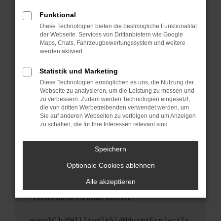
anderen Browser oder in einem privaten
Fenster?
Funktional
Starte dein Gerät neu.
Diese Technologien bieten die bestmögliche Funktionalität
der Webseite. Services von Drittanbietern wie Google
Das kann manchmal helfen, vorübergehende
Maps, Chats, Fahrzeugbewertungssystem und weitere
Probleme zu beheben.
werden aktiviert.
Stelle sicher, dass dein Browser und dein
Statistik und Marketing
Betriebssystem auf dem neuesten Stand
Diese Technologien ermöglichen es uns, die Nutzung der
sind.
Webseite zu analysieren, um die Leistung zu messen und
Veraltete Software birgt nicht nur ein
zu verbessern. Zudem werden Technologien eingesetzt,
Sicherheitsrisiko, sondern kann auch dazu
die von dritten Werbetreibenden verwendet werden, um
führen, dass bestimmte Funktionen nicht mehr
Sie auf anderen Webseiten zu verfolgen und um Anzeigen
zu schalten, die für Ihre Interessen relevant sind.
unterstützt werden.
Wende dich an den Webseitenbetreiber.
Speichern
Wenn du alle oben genannten Schritte versucht
hast, kontaktiere uns bitte. Wir werden
Optionale Cookies ablehnen
versuchen, das Problem zu beheben. Du kannst
Alle akzeptieren
uns diesen Text schicken, um uns bei der
Fehlersuche zu unterstützen:
ewogICJuYW1lIjogIk5ldHdvcmtFcnJvciIs