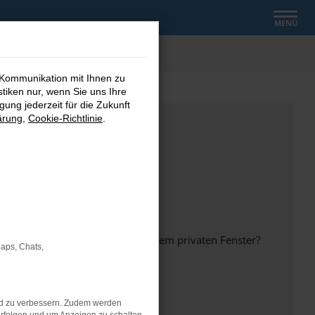
MENÜ
 Kommunikation mit Ihnen zu
stiken nur, wenn Sie uns Ihre
ung jederzeit für die Zukunft
ärung
,
Cookie-Richtlinie
.
inem anderen Browser oder in einem privaten Fenster?
Maps, Chats,
nd zu verbessern. Zudem werden
ht mehr unterstützt werden.