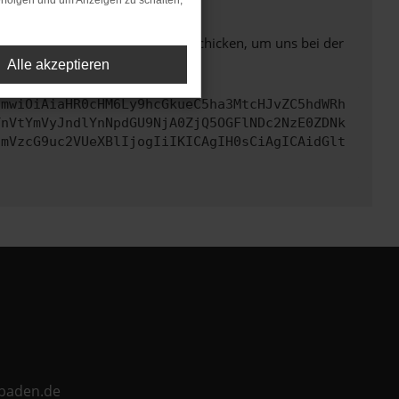
rfolgen und um Anzeigen zu schalten,
ben. Du kannst uns diesen Text schicken, um uns bei der
Alle akzeptieren
cmwiOiAiaHR0cHM6Ly9hcGkueC5ha3MtcHJvZC5hdWRh
TnVtYmVyJndlYnNpdGU9NjA0ZjQ5OGFlNDc2NzE0ZDNk
cmVzcG9uc2VUeXBlIjogIiIKICAgIH0sCiAgICAidGlt
ebaden.de