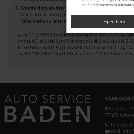
Technologien eingesetzt, die v
die für Ihre Interessen relevant s
Wende dich an den Webseitenbetreiber.
Wenn du alle oben genannten Schritte versucht hast, k
Fehlersuche zu unterstützen:
Speichern
ewogICJuYW1lIjogIk5ldHdvcmtFcnJvciIsCiAgImN
cmlzLm5ldC92MS9jbGllbnRzLzIyNDQvd2Vic2l0ZS1
NTkwMWQxIiwKICAgICJoZWFkZXJzIjoge30sCiAgICA
ZW91dCI6IDAsCiAgICAicHJvZ3Jlc3MiOiBudWxsLAo
STANDORT
Karl-Bold-St
77855 Acher
Telefon:
0 
Mail:
info