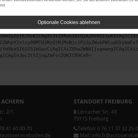
on dritten Werbetreibenden verwendet werden, um Sie auf anderen Webseiten zu ve
ind.
ontaktiere uns bitte. Wir werden versuchen, das Problem zu behe
Optionale Cookies ablehnen
vbmZpZyI6IHsKICAgICJtZXRob2QiOiAiR0VUIiwKICAgICJ1
2ZWhpY2xlcy80MTU2MzQlMjMxNjc1P2ZpZWxkPWludGVybmFs
iYm9keSI6IG51bGwsCiAgICAiZXhwZWN0IjogewogICAgICAi
gICAgInJpc2t5IjogZmFsc2UKICB9Cn0=
 ACHERN
STANDORT FREIBURG
r. 2/1
Lörracher Str. 43
n
79115 Freiburg
78 41 60 00-70
Telefon:
0 76 11 37 32 25 0
@autoservicebaden.de
Mail:
info.fr@autoservic