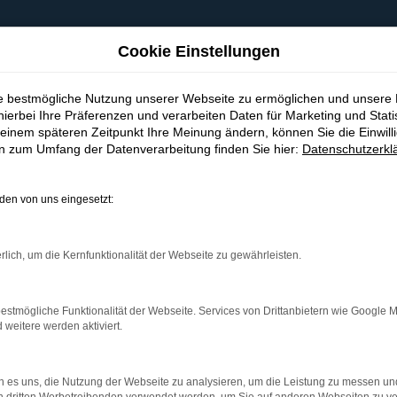
Cookie Einstellungen
ie bestmögliche Nutzung unserer Webseite zu ermöglichen und unsere
hierbei Ihre Präferenzen und verarbeiten Daten für Marketing und Stati
einem späteren Zeitpunkt Ihre Meinung ändern, können Sie die Einwillig
en zum Umfang der Datenverarbeitung finden Sie hier:
Datenschutzerkl
en von uns eingesetzt:
indung.
hine?
rlich, um die Kernfunktionalität der Webseite zu gewährleisten.
aden bestimmter Seiten verhindern. Funktioniert die Seite in e
estmögliche Funktionalität der Webseite. Services von Drittanbietern wie Google 
eitere werden aktiviert.
 zu beheben.
bssystem auf dem neuesten Stand sind.
 es uns, die Nutzung der Webseite zu analysieren, um die Leistung zu messen u
ko, sondern kann auch dazu führen, dass bestimmte Funktionen nic