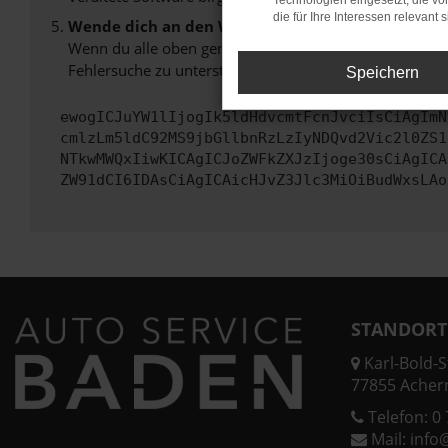
Technologien eingesetzt, die v
die für Ihre Interessen relevant s
Wende dich an den Webseitenbetreiber.
Wenn du alle oben genannten Schritte versucht hast, k
Fehlersuche zu unterstützen:
Speichern
ewogICJuYW1lIjogIk5ldHdvcmtFcnJvciIsCiAgImN
cmlzLm5ldC92MS9jbGllbnRzLzIyNDQvd2Vic2l0ZS1
NTkwMWQxIiwKICAgICJoZWFkZXJzIjoge30sCiAgICA
ZW91dCI6IDAsCiAgICAicHJvZ3Jlc3MiOiBudWxsLAo
STANDORT
Karl-Bold-St
77855 Acher
Telefon:
0 
Mail:
info