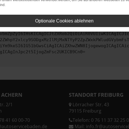
on dritten Werbetreibenden verwendet werden, um Sie auf anderen Webseiten zu ve
ind.
ontaktiere uns bitte. Wir werden versuchen, das Problem zu behe
Optionale Cookies ablehnen
vbmZpZyI6IHsKICAgICJtZXRob2QiOiAiR0VUIiwKICAgICJ1
2ZWhpY2xlcy9SODgxMzIlMjMxNTYyP2ZpZWxkPWludGVybmFs
iYm9keSI6IG51bGwsCiAgICAiZXhwZWN0IjogewogICAgICAi
gICAgInJpc2t5IjogZmFsc2UKICB9Cn0=
 ACHERN
STANDORT FREIBURG
r. 2/1
Lörracher Str. 43
n
79115 Freiburg
78 41 60 00-70
Telefon:
0 76 11 37 32 25 0
@autoservicebaden.de
Mail:
info.fr@autoservic