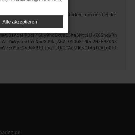
rfolgen und um Anzeigen zu schalten,
ben. Du kannst uns diesen Text schicken, um uns bei der
Alle akzeptieren
cmwiOiAiaHR0cHM6Ly9hcGkueC5ha3MtcHJvZC5hdWRh
TnVtYmVyJndlYnNpdGU9NjA0ZjQ5OGFlNDc2NzE0ZDNk
cmVzcG9uc2VUeXBlIjogIiIKICAgIH0sCiAgICAidGlt
ebaden.de