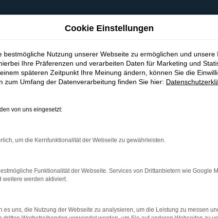
Cookie Einstellungen
ie bestmögliche Nutzung unserer Webseite zu ermöglichen und unsere
hierbei Ihre Präferenzen und verarbeiten Daten für Marketing und Stati
einem späteren Zeitpunkt Ihre Meinung ändern, können Sie die Einwillig
en zum Umfang der Datenverarbeitung finden Sie hier:
Datenschutzerkl
en von uns eingesetzt:
indung.
hine?
rlich, um die Kernfunktionalität der Webseite zu gewährleisten.
aden bestimmter Seiten verhindern. Funktioniert die Seite in e
estmögliche Funktionalität der Webseite. Services von Drittanbietern wie Google 
eitere werden aktiviert.
 zu beheben.
bssystem auf dem neuesten Stand sind.
 es uns, die Nutzung der Webseite zu analysieren, um die Leistung zu messen u
ko, sondern kann auch dazu führen, dass bestimmte Funktionen nic