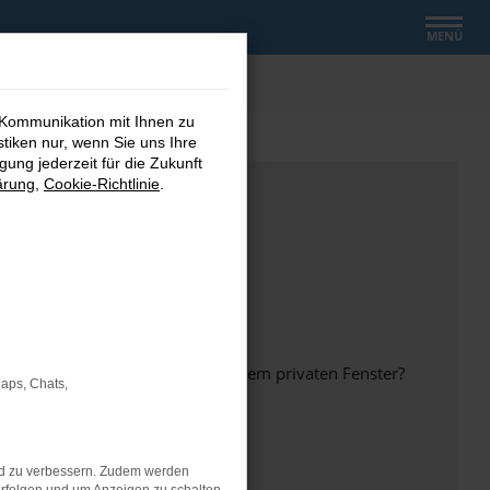
MENÜ
 Kommunikation mit Ihnen zu
stiken nur, wenn Sie uns Ihre
ung jederzeit für die Zukunft
ärung
,
Cookie-Richtlinie
.
inem anderen Browser oder in einem privaten Fenster?
Maps, Chats,
nd zu verbessern. Zudem werden
ht mehr unterstützt werden.