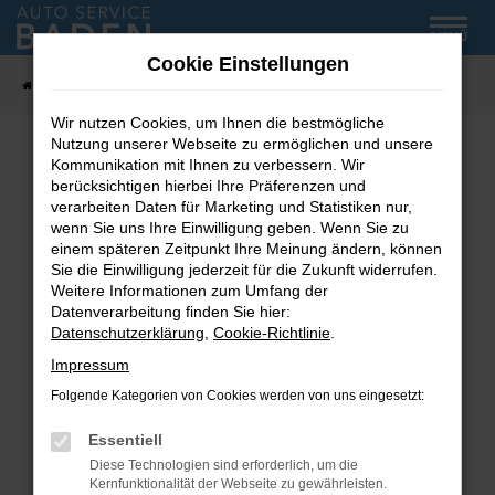
Zum
MENÜ
Hauptinhalt
Cookie Einstellungen
springen
Startseite
Fahrzeug-Showroom
Wir nutzen Cookies, um Ihnen die bestmögliche
Nutzung unserer Webseite zu ermöglichen und unsere
Kommunikation mit Ihnen zu verbessern. Wir
Fehler: Network Error
berücksichtigen hierbei Ihre Präferenzen und
verarbeiten Daten für Marketing und Statistiken nur,
wenn Sie uns Ihre Einwilligung geben. Wenn Sie zu
Beim Laden ist ein Fehler aufgetreten.
einem späteren Zeitpunkt Ihre Meinung ändern, können
Hier sind ein paar Tipps, die dir helfen können:
Sie die Einwilligung jederzeit für die Zukunft widerrufen.
Weitere Informationen zum Umfang der
Überprüfe deine Firewall und deine
Datenverarbeitung finden Sie hier:
Internetverbindung.
Datenschutzerklärung
,
Cookie-Richtlinie
.
Laden andere Webseiten, zum Beispiel deine
Impressum
Suchmaschine?
Folgende Kategorien von Cookies werden von uns eingesetzt:
Prüfe deine Browsererweiterungen.
Manche Erweiterungen, wie Werbeblocker,
Essentiell
können das Laden bestimmter Seiten
Diese Technologien sind erforderlich, um die
verhindern. Funktioniert die Seite in einem
Kernfunktionalität der Webseite zu gewährleisten.