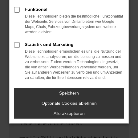
anderen Browser oder in einem privaten
Fenster?
Funktional
Starte dein Gerät neu.
Diese Technologien bieten die bestmögliche Funktionalität
der Webseite. Services von Drittanbietern wie Google
Das kann manchmal helfen, vorübergehende
Maps, Chats, Fahrzeugbewertungssystem und weitere
Probleme zu beheben.
werden aktiviert.
Stelle sicher, dass dein Browser und dein
Statistik und Marketing
Betriebssystem auf dem neuesten Stand
Diese Technologien ermöglichen es uns, die Nutzung der
sind.
Webseite zu analysieren, um die Leistung zu messen und
Veraltete Software birgt nicht nur ein
zu verbessern. Zudem werden Technologien eingesetzt,
Sicherheitsrisiko, sondern kann auch dazu
die von dritten Werbetreibenden verwendet werden, um
führen, dass bestimmte Funktionen nicht mehr
Sie auf anderen Webseiten zu verfolgen und um Anzeigen
zu schalten, die für Ihre Interessen relevant sind.
unterstützt werden.
Wende dich an den Webseitenbetreiber.
Speichern
Wenn du alle oben genannten Schritte versucht
hast, kontaktiere uns bitte. Wir werden
Optionale Cookies ablehnen
versuchen, das Problem zu beheben. Du kannst
Alle akzeptieren
uns diesen Text schicken, um uns bei der
Fehlersuche zu unterstützen:
ewogICJuYW1lIjogIk5ldHdvcmtFcnJvciIs