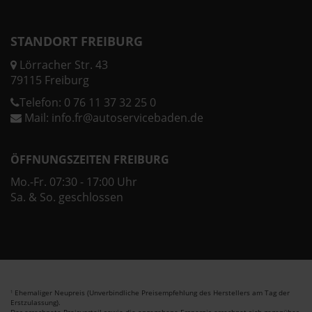
STANDORT FREIBURG
Lörracher Str. 43
79115 Freiburg
Telefon:
0 76 11 37 32 25 0
Mail:
info.fr@autoservicebaden.de
ÖFFNUNGSZEITEN FREIBURG
Mo.-Fr. 07:30 - 17:00 Uhr
Sa. & So. geschlossen
Ehemaliger Neupreis (Unverbindliche Preisempfehlung des Herstellers am Tag der
1
Erstzulassung).