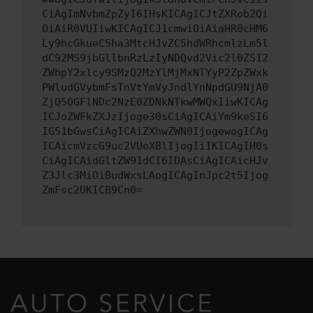
CiAgImNvbmZpZyI6IHsKICAgICJtZXRob2Qi
OiAiR0VUIiwKICAgICJ1cmwiOiAiaHR0cHM6
Ly9hcGkueC5ha3MtcHJvZC5hdWRhcmlzLm5l
dC92MS9jbGllbnRzLzIyNDQvd2Vic2l0ZS12
ZWhpY2xlcy9SMzQ2MzYlMjMxNTYyP2ZpZWxk
PWludGVybmFsTnVtYmVyJndlYnNpdGU9NjA0
ZjQ5OGFlNDc2NzE0ZDNkNTkwMWQxIiwKICAg
ICJoZWFkZXJzIjoge30sCiAgICAiYm9keSI6
IG51bGwsCiAgICAiZXhwZWN0IjogewogICAg
ICAicmVzcG9uc2VUeXBlIjogIiIKICAgIH0s
CiAgICAidGltZW91dCI6IDAsCiAgICAicHJv
Z3Jlc3MiOiBudWxsLAogICAgInJpc2t5Ijog
ZmFsc2UKICB9Cn0=