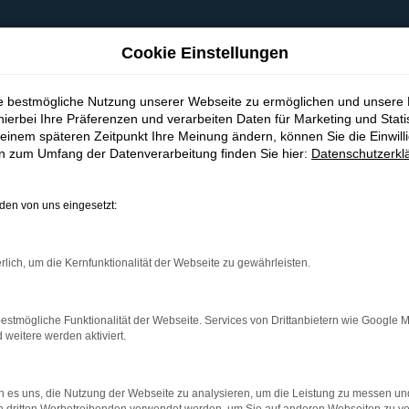
Cookie Einstellungen
ie bestmögliche Nutzung unserer Webseite zu ermöglichen und unsere
hierbei Ihre Präferenzen und verarbeiten Daten für Marketing und Stati
einem späteren Zeitpunkt Ihre Meinung ändern, können Sie die Einwillig
en zum Umfang der Datenverarbeitung finden Sie hier:
Datenschutzerkl
en von uns eingesetzt:
indung.
hine?
rlich, um die Kernfunktionalität der Webseite zu gewährleisten.
aden bestimmter Seiten verhindern. Funktioniert die Seite in e
estmögliche Funktionalität der Webseite. Services von Drittanbietern wie Google 
eitere werden aktiviert.
 zu beheben.
bssystem auf dem neuesten Stand sind.
 es uns, die Nutzung der Webseite zu analysieren, um die Leistung zu messen u
ko, sondern kann auch dazu führen, dass bestimmte Funktionen nic