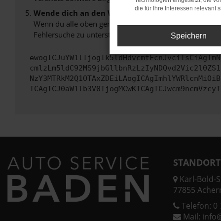
Technologien eingesetzt, die v
die für Ihre Interessen relevant s
Wende dich an den Webseitenbetreiber.
Wenn du alle oben genannten Schritte versucht hast, k
Fehlersuche zu unterstützen:
Speichern
ewogICJuYW1lIjogIk5ldHdvcmtFcnJvciIsCiAgImN
cmlzLm5ldC92MS9jbGllbnRzLzIyNDQvd2Vic2l0ZS1
NzY3MTRkM2Q1OTAxZDEiLAogICAgImhlYWRlcnMiOiB
ICAgICJ0aW1lb3V0IjogMCwKICAgICJwcm9ncmVzcyI
STANDORT
Karl-Bold-St
77855 Acher
Telefon:
0 
Mail:
info