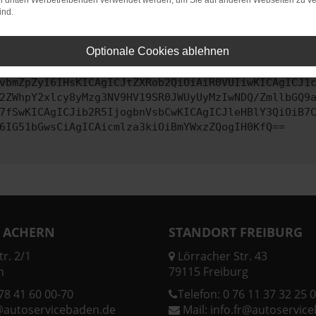
on dritten Werbetreibenden verwendet werden, um Sie auf anderen Webseiten zu ve
ind.
ontaktiere uns bitte. Wir werden versuchen, das Problem zu behe
Optionale Cookies ablehnen
vbmZpZyI6IHsKICAgICJtZXRob2QiOiAiR0VUIiwKICAgICJ1
2ZWhpY2xlcy8yMzg3NV9HV19SR0JWUyUyMzIwNDQ/ZmllbGQ9
7fSwKICAgICJib2R5IjogbnVsbCwKICAgICJleHBlY3QiOiB7
6IG51bGwsCiAgICAicmlza3kiOiBmYWxzZQogIH0KfQ==
 ACHERN
STANDORT FREIBURG
r. 2/1
Lörracher Str. 43
n
79115 Freiburg
78 41 60 00-70
Telefon:
0 76 11 37 32 25 0
@autoservicebaden.de
Mail:
info.fr@autoservic