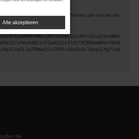
rfolgen und um Anzeigen zu schalten,
ben. Du kannst uns diesen Text schicken, um uns bei der
Alle akzeptieren
cmwiOiAiaHR0cHM6Ly9hcGkueC5ha3MtcHJvZC5hdWRh
aW50ZXJuYWxOdW1iZXImd2Vic2l0ZT02MDRmNDk4YWU0
CiAgICAgICJyZXNwb25zZVR5cGUiOiAiIgogICAgfSwK
ebaden.de