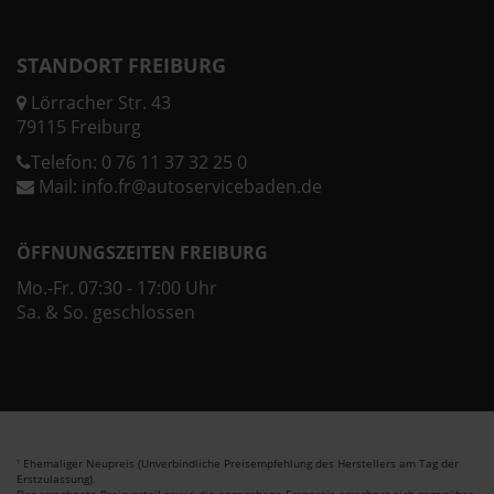
STANDORT FREIBURG
Lörracher Str. 43
79115 Freiburg
Telefon:
0 76 11 37 32 25 0
Mail:
info.fr@autoservicebaden.de
ÖFFNUNGSZEITEN FREIBURG
Mo.-Fr. 07:30 - 17:00 Uhr
Sa. & So. geschlossen
Ehemaliger Neupreis (Unverbindliche Preisempfehlung des Herstellers am Tag der
1
Erstzulassung).