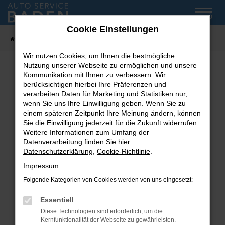
Zum
MENÜ
Hauptinhalt
Cookie Einstellungen
springen
Startseite
Fahrzeug-Showroom
Wir nutzen Cookies, um Ihnen die bestmögliche
Nutzung unserer Webseite zu ermöglichen und unsere
Kommunikation mit Ihnen zu verbessern. Wir
Fehler: Network Error
berücksichtigen hierbei Ihre Präferenzen und
verarbeiten Daten für Marketing und Statistiken nur,
wenn Sie uns Ihre Einwilligung geben. Wenn Sie zu
Beim Laden ist ein Fehler aufgetreten.
einem späteren Zeitpunkt Ihre Meinung ändern, können
Hier sind ein paar Tipps, die dir helfen können:
Sie die Einwilligung jederzeit für die Zukunft widerrufen.
Weitere Informationen zum Umfang der
Überprüfe deine Firewall und deine
Datenverarbeitung finden Sie hier:
Internetverbindung.
Datenschutzerklärung
,
Cookie-Richtlinie
.
Laden andere Webseiten, zum Beispiel deine
Impressum
Suchmaschine?
Folgende Kategorien von Cookies werden von uns eingesetzt:
Prüfe deine Browsererweiterungen.
Manche Erweiterungen, wie Werbeblocker,
Essentiell
können das Laden bestimmter Seiten
Diese Technologien sind erforderlich, um die
verhindern. Funktioniert die Seite in einem
Kernfunktionalität der Webseite zu gewährleisten.