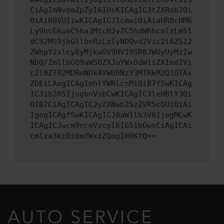
CiAgImNvbmZpZyI6IHsKICAgICJtZXRob2Qi
OiAiR0VUIiwKICAgICJ1cmwiOiAiaHR0cHM6
Ly9hcGkueC5ha3MtcHJvZC5hdWRhcmlzLm5l
dC92MS9jbGllbnRzLzIyNDQvd2Vic2l0ZS12
ZWhpY2xlcy8yMjkwOV9HV19SR0JWUyUyMzIw
NDQ/ZmllbGQ9aW50ZXJuYWxOdW1iZXImd2Vi
c2l0ZT02MDRmNDk4YWU0NzY3MTRkM2Q1OTAx
ZDEiLAogICAgImhlYWRlcnMiOiB7fSwKICAg
ICJib2R5IjogbnVsbCwKICAgICJleHBlY3Qi
OiB7CiAgICAgICJyZXNwb25zZVR5cGUiOiAi
IgogICAgfSwKICAgICJ0aW1lb3V0IjogMCwK
ICAgICJwcm9ncmVzcyI6IG51bGwsCiAgICAi
cmlza3kiOiBmYWxzZQogIH0KfQ==