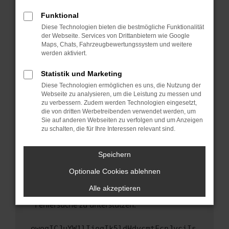
anderen Browser oder in einem privaten
Fenster?
Funktional
Starte dein Gerät neu.
Diese Technologien bieten die bestmögliche Funktionalität
der Webseite. Services von Drittanbietern wie Google
Das kann manchmal helfen, vorübergehende
Maps, Chats, Fahrzeugbewertungssystem und weitere
Probleme zu beheben.
werden aktiviert.
Stelle sicher, dass dein Browser und dein
Statistik und Marketing
Betriebssystem auf dem neuesten Stand
Diese Technologien ermöglichen es uns, die Nutzung der
sind.
Webseite zu analysieren, um die Leistung zu messen und
Veraltete Software birgt nicht nur ein
zu verbessern. Zudem werden Technologien eingesetzt,
Sicherheitsrisiko, sondern kann auch dazu
die von dritten Werbetreibenden verwendet werden, um
führen, dass bestimmte Funktionen nicht mehr
Sie auf anderen Webseiten zu verfolgen und um Anzeigen
zu schalten, die für Ihre Interessen relevant sind.
unterstützt werden.
Wende dich an den Webseitenbetreiber.
Speichern
Wenn du alle oben genannten Schritte versucht
hast, kontaktiere uns bitte. Wir werden
Optionale Cookies ablehnen
versuchen, das Problem zu beheben. Du kannst
Alle akzeptieren
uns diesen Text schicken, um uns bei der
Fehlersuche zu unterstützen:
ewogICJuYW1lIjogIk5ldHdvcmtFcnJvciIs