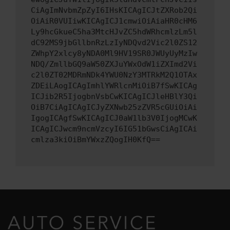
CiAgImNvbmZpZyI6IHsKICAgICJtZXRob2Qi
OiAiR0VUIiwKICAgICJ1cmwiOiAiaHR0cHM6
Ly9hcGkueC5ha3MtcHJvZC5hdWRhcmlzLm5l
dC92MS9jbGllbnRzLzIyNDQvd2Vic2l0ZS12
ZWhpY2xlcy8yNDA0Ml9HV19SR0JWUyUyMzIw
NDQ/ZmllbGQ9aW50ZXJuYWxOdW1iZXImd2Vi
c2l0ZT02MDRmNDk4YWU0NzY3MTRkM2Q1OTAx
ZDEiLAogICAgImhlYWRlcnMiOiB7fSwKICAg
ICJib2R5IjogbnVsbCwKICAgICJleHBlY3Qi
OiB7CiAgICAgICJyZXNwb25zZVR5cGUiOiAi
IgogICAgfSwKICAgICJ0aW1lb3V0IjogMCwK
ICAgICJwcm9ncmVzcyI6IG51bGwsCiAgICAi
cmlza3kiOiBmYWxzZQogIH0KfQ==