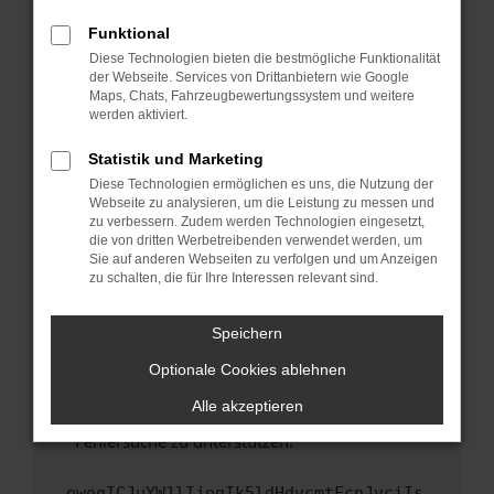
anderen Browser oder in einem privaten
Fenster?
Funktional
Starte dein Gerät neu.
Diese Technologien bieten die bestmögliche Funktionalität
der Webseite. Services von Drittanbietern wie Google
Das kann manchmal helfen, vorübergehende
Maps, Chats, Fahrzeugbewertungssystem und weitere
Probleme zu beheben.
werden aktiviert.
Stelle sicher, dass dein Browser und dein
Statistik und Marketing
Betriebssystem auf dem neuesten Stand
Diese Technologien ermöglichen es uns, die Nutzung der
sind.
Webseite zu analysieren, um die Leistung zu messen und
Veraltete Software birgt nicht nur ein
zu verbessern. Zudem werden Technologien eingesetzt,
Sicherheitsrisiko, sondern kann auch dazu
die von dritten Werbetreibenden verwendet werden, um
führen, dass bestimmte Funktionen nicht mehr
Sie auf anderen Webseiten zu verfolgen und um Anzeigen
zu schalten, die für Ihre Interessen relevant sind.
unterstützt werden.
Wende dich an den Webseitenbetreiber.
Speichern
Wenn du alle oben genannten Schritte versucht
hast, kontaktiere uns bitte. Wir werden
Optionale Cookies ablehnen
versuchen, das Problem zu beheben. Du kannst
Alle akzeptieren
uns diesen Text schicken, um uns bei der
Fehlersuche zu unterstützen:
ewogICJuYW1lIjogIk5ldHdvcmtFcnJvciIs