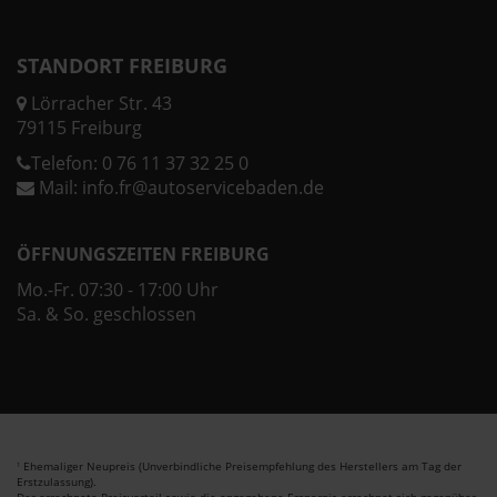
STANDORT FREIBURG
Lörracher Str. 43
79115 Freiburg
Telefon:
0 76 11 37 32 25 0
Mail:
info.fr@autoservicebaden.de
ÖFFNUNGSZEITEN FREIBURG
Mo.-Fr. 07:30 - 17:00 Uhr
Sa. & So. geschlossen
Ehemaliger Neupreis (Unverbindliche Preisempfehlung des Herstellers am Tag der
1
Erstzulassung).