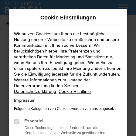
Zum
MENÜ
Hauptinhalt
Cookie Einstellungen
springen
Startseite
Fahrzeug-Showroom
Wir nutzen Cookies, um Ihnen die bestmögliche
Nutzung unserer Webseite zu ermöglichen und unsere
Kommunikation mit Ihnen zu verbessern. Wir
Fehler: Network Error
berücksichtigen hierbei Ihre Präferenzen und
verarbeiten Daten für Marketing und Statistiken nur,
wenn Sie uns Ihre Einwilligung geben. Wenn Sie zu
Beim Laden ist ein Fehler aufgetreten.
einem späteren Zeitpunkt Ihre Meinung ändern, können
Hier sind ein paar Tipps, die dir helfen können:
Sie die Einwilligung jederzeit für die Zukunft widerrufen.
Weitere Informationen zum Umfang der
Überprüfe deine Firewall und deine
Datenverarbeitung finden Sie hier:
Internetverbindung.
Datenschutzerklärung
,
Cookie-Richtlinie
.
Laden andere Webseiten, zum Beispiel deine
Impressum
Suchmaschine?
Folgende Kategorien von Cookies werden von uns eingesetzt:
Prüfe deine Browsererweiterungen.
Manche Erweiterungen, wie Werbeblocker,
Essentiell
können das Laden bestimmter Seiten
Diese Technologien sind erforderlich, um die
verhindern. Funktioniert die Seite in einem
Kernfunktionalität der Webseite zu gewährleisten.