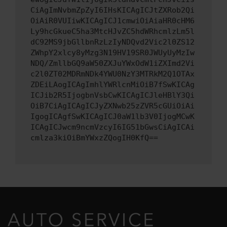
CiAgImNvbmZpZyI6IHsKICAgICJtZXRob2Qi
OiAiR0VUIiwKICAgICJ1cmwiOiAiaHR0cHM6
Ly9hcGkueC5ha3MtcHJvZC5hdWRhcmlzLm5l
dC92MS9jbGllbnRzLzIyNDQvd2Vic2l0ZS12
ZWhpY2xlcy8yMzg3N19HV19SR0JWUyUyMzIw
NDQ/ZmllbGQ9aW50ZXJuYWxOdW1iZXImd2Vi
c2l0ZT02MDRmNDk4YWU0NzY3MTRkM2Q1OTAx
ZDEiLAogICAgImhlYWRlcnMiOiB7fSwKICAg
ICJib2R5IjogbnVsbCwKICAgICJleHBlY3Qi
OiB7CiAgICAgICJyZXNwb25zZVR5cGUiOiAi
IgogICAgfSwKICAgICJ0aW1lb3V0IjogMCwK
ICAgICJwcm9ncmVzcyI6IG51bGwsCiAgICAi
cmlza3kiOiBmYWxzZQogIH0KfQ==