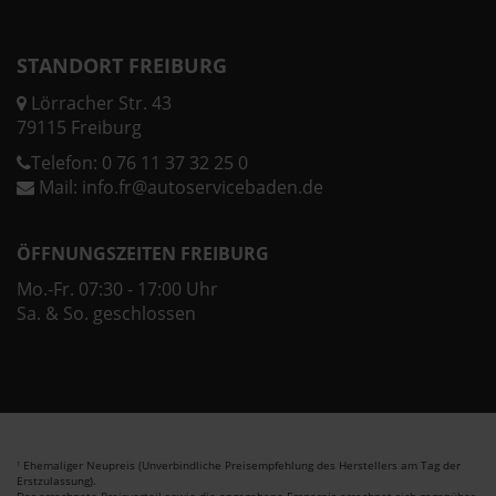
STANDORT FREIBURG
Lörracher Str. 43
79115 Freiburg
Telefon:
0 76 11 37 32 25 0
Mail:
info.fr@autoservicebaden.de
ÖFFNUNGSZEITEN FREIBURG
Mo.-Fr. 07:30 - 17:00 Uhr
Sa. & So. geschlossen
Ehemaliger Neupreis (Unverbindliche Preisempfehlung des Herstellers am Tag der
1
Erstzulassung).