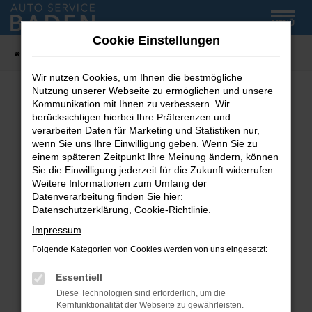
Zum
MENÜ
Hauptinhalt
Cookie Einstellungen
springen
Startseite
Fahrzeug-Showroom
Wir nutzen Cookies, um Ihnen die bestmögliche
Nutzung unserer Webseite zu ermöglichen und unsere
Kommunikation mit Ihnen zu verbessern. Wir
Fehler: Network Error
berücksichtigen hierbei Ihre Präferenzen und
verarbeiten Daten für Marketing und Statistiken nur,
wenn Sie uns Ihre Einwilligung geben. Wenn Sie zu
Beim Laden ist ein Fehler aufgetreten.
einem späteren Zeitpunkt Ihre Meinung ändern, können
Hier sind ein paar Tipps, die dir helfen können:
Sie die Einwilligung jederzeit für die Zukunft widerrufen.
Weitere Informationen zum Umfang der
Überprüfe deine Firewall und deine
Datenverarbeitung finden Sie hier:
Internetverbindung.
Datenschutzerklärung
,
Cookie-Richtlinie
.
Laden andere Webseiten, zum Beispiel deine
Impressum
Suchmaschine?
Folgende Kategorien von Cookies werden von uns eingesetzt:
Prüfe deine Browsererweiterungen.
Manche Erweiterungen, wie Werbeblocker,
Essentiell
können das Laden bestimmter Seiten
Diese Technologien sind erforderlich, um die
verhindern. Funktioniert die Seite in einem
Kernfunktionalität der Webseite zu gewährleisten.