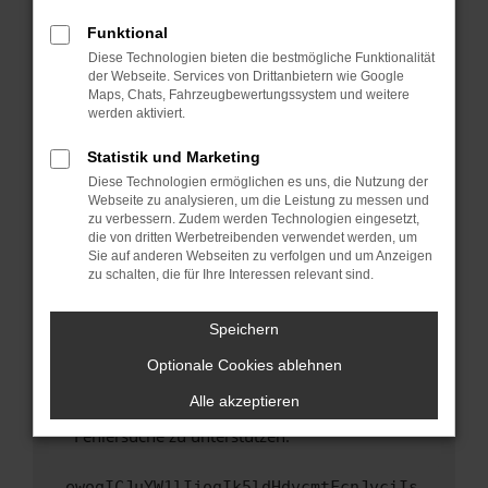
anderen Browser oder in einem privaten
Fenster?
Funktional
Starte dein Gerät neu.
Diese Technologien bieten die bestmögliche Funktionalität
der Webseite. Services von Drittanbietern wie Google
Das kann manchmal helfen, vorübergehende
Maps, Chats, Fahrzeugbewertungssystem und weitere
Probleme zu beheben.
werden aktiviert.
Stelle sicher, dass dein Browser und dein
Statistik und Marketing
Betriebssystem auf dem neuesten Stand
Diese Technologien ermöglichen es uns, die Nutzung der
sind.
Webseite zu analysieren, um die Leistung zu messen und
Veraltete Software birgt nicht nur ein
zu verbessern. Zudem werden Technologien eingesetzt,
Sicherheitsrisiko, sondern kann auch dazu
die von dritten Werbetreibenden verwendet werden, um
führen, dass bestimmte Funktionen nicht mehr
Sie auf anderen Webseiten zu verfolgen und um Anzeigen
zu schalten, die für Ihre Interessen relevant sind.
unterstützt werden.
Wende dich an den Webseitenbetreiber.
Speichern
Wenn du alle oben genannten Schritte versucht
hast, kontaktiere uns bitte. Wir werden
Optionale Cookies ablehnen
versuchen, das Problem zu beheben. Du kannst
Alle akzeptieren
uns diesen Text schicken, um uns bei der
Fehlersuche zu unterstützen:
ewogICJuYW1lIjogIk5ldHdvcmtFcnJvciIs