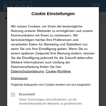
Zum
MENÜ
Hauptinhalt
Cookie Einstellungen
springen
Startseite
Fahrzeug-Showroom
Wir nutzen Cookies, um Ihnen die bestmögliche
Nutzung unserer Webseite zu ermöglichen und unsere
Kommunikation mit Ihnen zu verbessern. Wir
Fehler: Network Error
berücksichtigen hierbei Ihre Präferenzen und
verarbeiten Daten für Marketing und Statistiken nur,
wenn Sie uns Ihre Einwilligung geben. Wenn Sie zu
Beim Laden ist ein Fehler aufgetreten.
einem späteren Zeitpunkt Ihre Meinung ändern, können
Hier sind ein paar Tipps, die dir helfen können:
Sie die Einwilligung jederzeit für die Zukunft widerrufen.
Weitere Informationen zum Umfang der
Überprüfe deine Firewall und deine
Datenverarbeitung finden Sie hier:
Internetverbindung.
Datenschutzerklärung
,
Cookie-Richtlinie
.
Laden andere Webseiten, zum Beispiel deine
Impressum
Suchmaschine?
Folgende Kategorien von Cookies werden von uns eingesetzt:
Prüfe deine Browsererweiterungen.
Manche Erweiterungen, wie Werbeblocker,
Essentiell
können das Laden bestimmter Seiten
Diese Technologien sind erforderlich, um die
verhindern. Funktioniert die Seite in einem
Kernfunktionalität der Webseite zu gewährleisten.