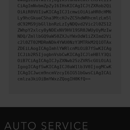
CiAgImNvbmZpZyI6IHsKICAgICJtZXRob2Qi
OiAiR0VUIiwKICAgICJ1cmwiOiAiaHR0cHM6
Ly9hcGkueC5ha3MtcHJvZC5hdWRhcmlzLm5l
dC92MS9jbGllbnRzLzIyNDQvd2Vic2l0ZS12
ZWhpY2xlcy8yNDExNV9HV19SR0JWUyUyMzIw
NDQ/ZmllbGQ9aW50ZXJuYWxOdW1iZXImd2Vi
c2l0ZT02MDRmNDk4YWU0NzY3MTRkM2Q1OTAx
ZDEiLAogICAgImhlYWRlcnMiOiB7fSwKICAg
ICJib2R5IjogbnVsbCwKICAgICJleHBlY3Qi
OiB7CiAgICAgICJyZXNwb25zZVR5cGUiOiAi
IgogICAgfSwKICAgICJ0aW1lb3V0IjogMCwK
ICAgICJwcm9ncmVzcyI6IG51bGwsCiAgICAi
cmlza3kiOiBmYWxzZQogIH0KfQ==