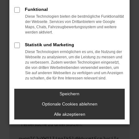
anderen Browser oder in einem privaten
Fenster?
Funktional
Starte dein Gerät neu.
Diese Technologien bieten die bestmögliche Funktionalität
der Webseite. Services von Drittanbietern wie Google
Das kann manchmal helfen, vorübergehende
Maps, Chats, Fahrzeugbewertungssystem und weitere
Probleme zu beheben.
werden aktiviert.
Stelle sicher, dass dein Browser und dein
Statistik und Marketing
Betriebssystem auf dem neuesten Stand
Diese Technologien ermöglichen es uns, die Nutzung der
sind.
Webseite zu analysieren, um die Leistung zu messen und
Veraltete Software birgt nicht nur ein
zu verbessern. Zudem werden Technologien eingesetzt,
Sicherheitsrisiko, sondern kann auch dazu
die von dritten Werbetreibenden verwendet werden, um
führen, dass bestimmte Funktionen nicht mehr
Sie auf anderen Webseiten zu verfolgen und um Anzeigen
zu schalten, die für Ihre Interessen relevant sind.
unterstützt werden.
Wende dich an den Webseitenbetreiber.
Speichern
Wenn du alle oben genannten Schritte versucht
hast, kontaktiere uns bitte. Wir werden
Optionale Cookies ablehnen
versuchen, das Problem zu beheben. Du kannst
Alle akzeptieren
uns diesen Text schicken, um uns bei der
Fehlersuche zu unterstützen:
ewogICJuYW1lIjogIk5ldHdvcmtFcnJvciIs