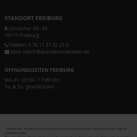
STANDORT FREIBURG
Lörracher Str. 43
79115 Freiburg
Telefon:
0 76 11 37 32 25 0
Mail:
info.fr@autoservicebaden.de
ÖFFNUNGSZEITEN FREIBURG
Mo.-Fr. 07:30 - 17:00 Uhr
Sa. & So. geschlossen
Ehemaliger Neupreis (Unverbindliche Preisempfehlung des Herstellers am Tag der
1
Erstzulassung).