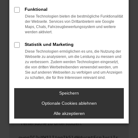
anderen Browser oder in einem privaten
Fenster?
Funktional
Starte dein Gerät neu.
Diese Technologien bieten die bestmögliche Funktionalität
der Webseite. Services von Drittanbietern wie Google
Das kann manchmal helfen, vorübergehende
Maps, Chats, Fahrzeugbewertungssystem und weitere
Probleme zu beheben.
werden aktiviert.
Stelle sicher, dass dein Browser und dein
Statistik und Marketing
Betriebssystem auf dem neuesten Stand
Diese Technologien ermöglichen es uns, die Nutzung der
sind.
Webseite zu analysieren, um die Leistung zu messen und
Veraltete Software birgt nicht nur ein
zu verbessern. Zudem werden Technologien eingesetzt,
Sicherheitsrisiko, sondern kann auch dazu
die von dritten Werbetreibenden verwendet werden, um
führen, dass bestimmte Funktionen nicht mehr
Sie auf anderen Webseiten zu verfolgen und um Anzeigen
zu schalten, die für Ihre Interessen relevant sind.
unterstützt werden.
Wende dich an den Webseitenbetreiber.
Speichern
Wenn du alle oben genannten Schritte versucht
hast, kontaktiere uns bitte. Wir werden
Optionale Cookies ablehnen
versuchen, das Problem zu beheben. Du kannst
Alle akzeptieren
uns diesen Text schicken, um uns bei der
Fehlersuche zu unterstützen:
ewogICJuYW1lIjogIk5ldHdvcmtFcnJvciIs