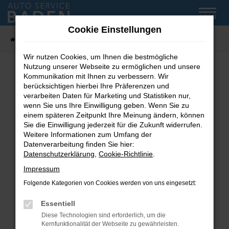
Zum
MENÜ
Hauptinhalt
Cookie Einstellungen
springen
Startseite
Fahrzeug-Showroom
Wir nutzen Cookies, um Ihnen die bestmögliche
Nutzung unserer Webseite zu ermöglichen und unsere
Kommunikation mit Ihnen zu verbessern. Wir
Fehler: Network Error
berücksichtigen hierbei Ihre Präferenzen und
verarbeiten Daten für Marketing und Statistiken nur,
wenn Sie uns Ihre Einwilligung geben. Wenn Sie zu
Beim Laden ist ein Fehler aufgetreten.
einem späteren Zeitpunkt Ihre Meinung ändern, können
Hier sind ein paar Tipps, die dir helfen können:
Sie die Einwilligung jederzeit für die Zukunft widerrufen.
Weitere Informationen zum Umfang der
Überprüfe deine Firewall und deine
Datenverarbeitung finden Sie hier:
Internetverbindung.
Datenschutzerklärung
,
Cookie-Richtlinie
.
Laden andere Webseiten, zum Beispiel deine
Impressum
Suchmaschine?
Folgende Kategorien von Cookies werden von uns eingesetzt:
Prüfe deine Browsererweiterungen.
Manche Erweiterungen, wie Werbeblocker,
Essentiell
können das Laden bestimmter Seiten
Diese Technologien sind erforderlich, um die
verhindern. Funktioniert die Seite in einem
Kernfunktionalität der Webseite zu gewährleisten.