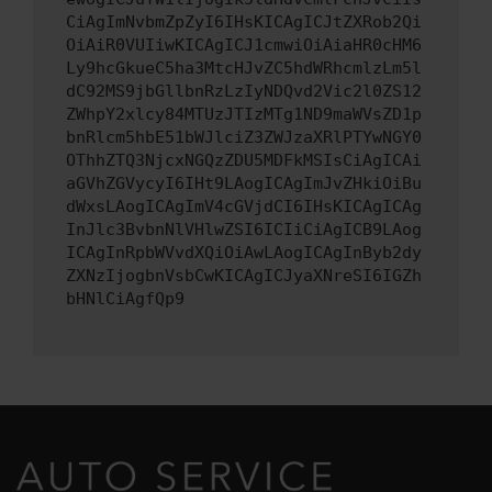
CiAgImNvbmZpZyI6IHsKICAgICJtZXRob2Qi
OiAiR0VUIiwKICAgICJ1cmwiOiAiaHR0cHM6
Ly9hcGkueC5ha3MtcHJvZC5hdWRhcmlzLm5l
dC92MS9jbGllbnRzLzIyNDQvd2Vic2l0ZS12
ZWhpY2xlcy84MTUzJTIzMTg1ND9maWVsZD1p
bnRlcm5hbE51bWJlciZ3ZWJzaXRlPTYwNGY0
OThhZTQ3NjcxNGQzZDU5MDFkMSIsCiAgICAi
aGVhZGVycyI6IHt9LAogICAgImJvZHkiOiBu
dWxsLAogICAgImV4cGVjdCI6IHsKICAgICAg
InJlc3BvbnNlVHlwZSI6ICIiCiAgICB9LAog
ICAgInRpbWVvdXQiOiAwLAogICAgInByb2dy
ZXNzIjogbnVsbCwKICAgICJyaXNreSI6IGZh
bHNlCiAgfQp9