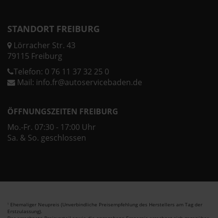
STANDORT FREIBURG
Lörracher Str. 43
79115 Freiburg
Telefon:
0 76 11 37 32 25 0
Mail:
info.fr@autoservicebaden.de
ÖFFNUNGSZEITEN FREIBURG
Mo.-Fr. 07:30 - 17:00 Uhr
Sa. & So. geschlossen
Ehemaliger Neupreis (Unverbindliche Preisempfehlung des Herstellers am Tag der
1
Erstzulassung).